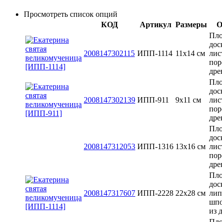
Просмотреть список опций
КОД
Артикул
Размеры
О
Пло
дос
2008147302115
ИПП-1114
11х14 см
лис
пор
дре
Пло
дос
2008147302139
ИПП-911
9х11 см
лис
пор
дре
Пло
дос
2008147312053
ИПП-1316
13x16 см
лис
пор
дре
Пло
дос
2008147317607
ИПП-2228
22х28 см
лип
шп
из 
Пло