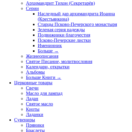
Архимандрит Тихон (Секретарёв)
Серии
Наследный дар архимандрита Иоанна
(Крестьянкина)
Старцы Псково-Печерского монастыря
Зеленая серия надежды
Подвижники благочестия
Псково-Печерские листки
Именинник
Больше
→
Жизнеописания
Святое Писание, молитвословия
Календари, открытки
Альбомы
Больше Книги
→
Церковные товары
Свечи
Масло для лампад
Ладан
Святое масло
Киоты
Ладанки
Сувениры
Пряники
Браслеты