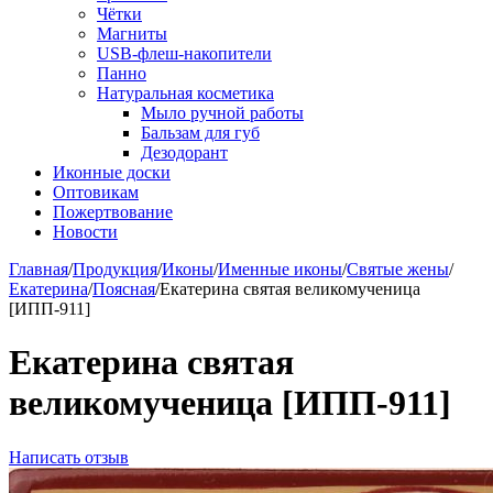
Чётки
Магниты
USB-флеш-накопители
Панно
Натуральная косметика
Мыло ручной работы
Бальзам для губ
Дезодорант
Иконные доски
Оптовикам
Пожертвование
Новости
Главная
/
Продукция
/
Иконы
/
Именные иконы
/
Святые жены
/
Екатерина
/
Поясная
/
Екатерина святая великомученица
[ИПП-911]
Екатерина святая
великомученица [ИПП-911]
Написать отзыв