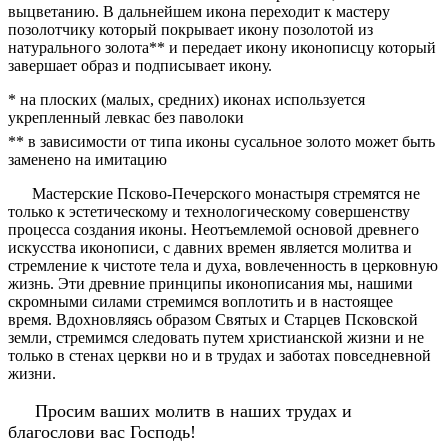
выцветанию. В дальнейшем икона переходит к мастеру
позолотчику который покрывает икону позолотой из
натурального золота** и передает икону иконописцу который
завершает образ и подписывает икону.
* на плоских (малых, средних) иконах используется
укрепленный левкас без паволоки
** в зависимости от типа иконы сусальное золото может быть
заменено на имитацию
Мастерские Псково-Печерского монастыря стремятся не
только к эстетическому и технологическому совершенству
процесса создания иконы. Неотъемлемой основой древнего
искусства иконописи, с давних времен является молитва и
стремление к чистоте тела и духа, вовлеченность в церковную
жизнь. Эти древние принципы иконописания мы, нашими
скромными силами стремимся воплотить и в настоящее
время. Вдохновляясь образом Святых и Старцев Псковской
земли, стремимся следовать путем христианской жизни и не
только в стенах церкви но и в трудах и заботах повседневной
жизни.
Просим ваших молитв в наших трудах и
благослови вас Господь!