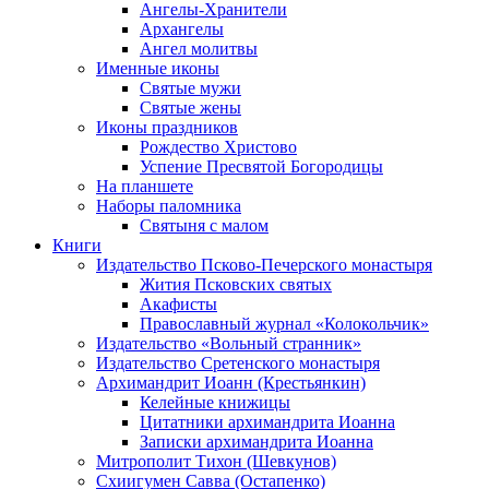
Ангелы-Хранители
Архангелы
Ангел молитвы
Именные иконы
Святые мужи
Святые жены
Иконы праздников
Рождество Христово
Успение Пресвятой Богородицы
На планшете
Наборы паломника
Святыня с малом
Книги
Издательство Псково-Печерского монастыря
Жития Псковских святых
Акафисты
Православный журнал «Колокольчик»
Издательство «Вольный странник»
Издательство Сретенского монастыря
Архимандрит Иоанн (Крестьянкин)
Келейные книжицы
Цитатники архимандрита Иоанна
Записки архимандрита Иоанна
Митрополит Тихон (Шевкунов)
Схиигумен Савва (Остапенко)