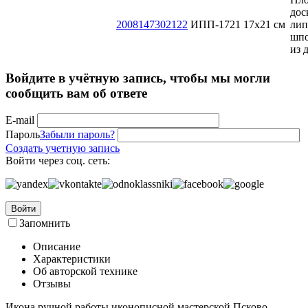
дос
2008147302122
ИПП-1721
17х21 см
лип
шп
из 
Войдите в учётную запись, чтобы мы могли
сообщить вам об ответе
E-mail
Пароль
Забыли пароль?
Создать учетную запись
Войти через соц. сеть:
Войти
Запомнить
Описание
Характеристики
Об авторской технике
Отзывы
Икона ручной работы иконописной мастерской Псково-