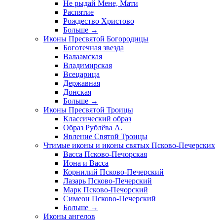
Не рыдай Мене, Мати
Распятие
Рождество Христово
Больше
→
Иконы Пресвятой Богородицы
Боготечная звезда
Валаамская
Владимирская
Всецарица
Державная
Донская
Больше
→
Иконы Пресвятой Троицы
Классический образ
Образ Рублёва А.
Явление Святой Троицы
Чтимые иконы и иконы святых Псково-Печерских
Васса Псково-Печорская
Иона и Васса
Корнилий Псково-Печерский
Лазарь Псково-Печерский
Марк Псково-Печорский
Симеон Псково-Печерский
Больше
→
Иконы ангелов