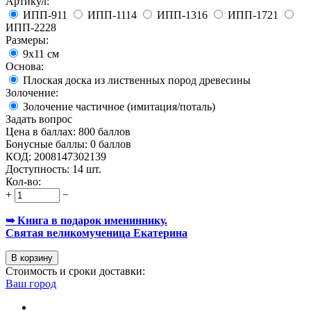
Артикул:
ИПП-911
ИПП-1114
ИПП-1316
ИПП-1721
ИПП-2228
Размеры:
9х11 см
Основа:
Плоская доска из лиственных пород древесины
Золочение:
Золочение частичное (имитация/поталь)
Задать вопрос
Цена в баллах:
800 баллов
Бонусные баллы:
0 баллов
КОД:
2008147302139
Доступность:
14 шт.
Кол-во:
+
−
➥ Книга в подарок имениннику.
Святая великомученица Екатерина
В корзину
Стоимость и сроки доставки:
Ваш город