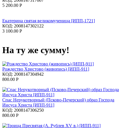
КОД:
2008147317607
5 200.00
Р
Екатерина святая великомученица [ИПП-1721]
КОД:
2008147302122
3 100.00
Р
На ту же сумму!
Рождество Христово (живопись) [ИПП-911]
КОД:
2008147304942
800.00
Р
Спас Нерукотворный (Псково-Печерский) образ Господа
Иисуса Христа [ИПП-911]
КОД:
2008147306250
800.00
Р