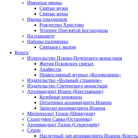
Именные иконы
Святые мужи
Святые жены
Иконы праздников
Рождество Христово
Успение Пресвятой Богородицы
На планшете
Наборы паломника
Святыня с малом
Книги
Издательство Псково-Печерского монастыря
Жития Псковских святых
Акафисты
Православный журнал «Колокольчик»
Издательство «Вольный странник»
Издательство Сретенского монастыря
Архимандрит Иоанн (Крестьянкин)
Келейные книжицы
Цитатники архимандрита Иоанна
Записки архимандрита Иоанна
Митрополит Тихон (Шевкунов)
Схиигумен Савва (Остапенко)
Архимандрит Тихон (Секретарёв)
Серии
Наследный дар архимандрита Иоанна (Кресть