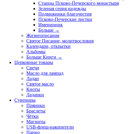
Старцы Псково-Печерского монастыря
Зеленая серия надежды
Подвижники благочестия
Псково-Печерские листки
Именинник
Больше
→
Жизнеописания
Святое Писание, молитвословия
Календари, открытки
Альбомы
Больше Книги
→
Церковные товары
Свечи
Масло для лампад
Ладан
Святое масло
Киоты
Ладанки
Сувениры
Пряники
Браслеты
Чётки
Магниты
USB-флеш-накопители
Панно