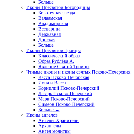
Больше
→
Иконы Пресвятой Богородицы
Боготечная звезда
Валаамская
Владимирская
Всецарица
Державная
Донская
Больше
→
Иконы Пресвятой Троицы
Классический образ
Образ Рублёва А.
Явление Святой Троицы
Чтимые иконы и иконы святых Псково-Печерских
Васса Псково-Печорская
Иона и Васса
Корнилий Псково-Печерский
Лазарь Псково-Печерский
Марк Псково-Печорский
Симеон Псково-Печерский
Больше
→
Иконы ангелов
Ангелы-Хранители
Архангелы
Ангел молитвы