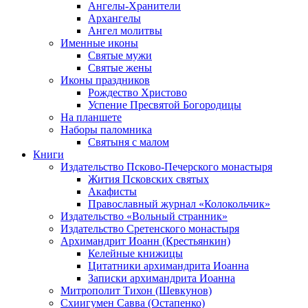
Ангелы-Хранители
Архангелы
Ангел молитвы
Именные иконы
Святые мужи
Святые жены
Иконы праздников
Рождество Христово
Успение Пресвятой Богородицы
На планшете
Наборы паломника
Святыня с малом
Книги
Издательство Псково-Печерского монастыря
Жития Псковских святых
Акафисты
Православный журнал «Колокольчик»
Издательство «Вольный странник»
Издательство Сретенского монастыря
Архимандрит Иоанн (Крестьянкин)
Келейные книжицы
Цитатники архимандрита Иоанна
Записки архимандрита Иоанна
Митрополит Тихон (Шевкунов)
Схиигумен Савва (Остапенко)