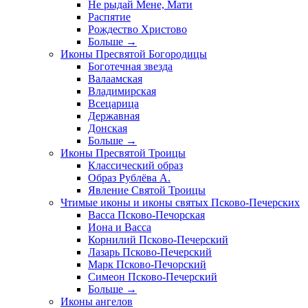
Не рыдай Мене, Мати
Распятие
Рождество Христово
Больше
→
Иконы Пресвятой Богородицы
Боготечная звезда
Валаамская
Владимирская
Всецарица
Державная
Донская
Больше
→
Иконы Пресвятой Троицы
Классический образ
Образ Рублёва А.
Явление Святой Троицы
Чтимые иконы и иконы святых Псково-Печерских
Васса Псково-Печорская
Иона и Васса
Корнилий Псково-Печерский
Лазарь Псково-Печерский
Марк Псково-Печорский
Симеон Псково-Печерский
Больше
→
Иконы ангелов