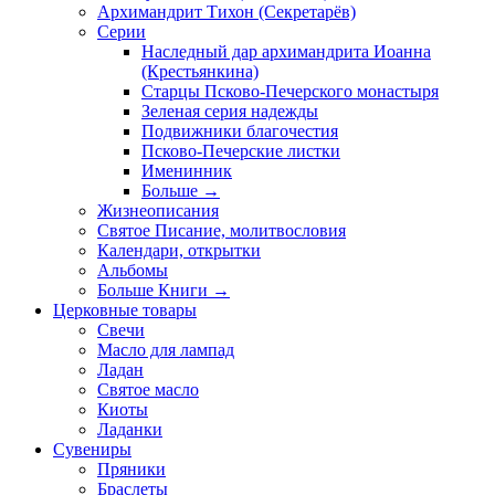
Архимандрит Тихон (Секретарёв)
Серии
Наследный дар архимандрита Иоанна
(Крестьянкина)
Старцы Псково-Печерского монастыря
Зеленая серия надежды
Подвижники благочестия
Псково-Печерские листки
Именинник
Больше
→
Жизнеописания
Святое Писание, молитвословия
Календари, открытки
Альбомы
Больше Книги
→
Церковные товары
Свечи
Масло для лампад
Ладан
Святое масло
Киоты
Ладанки
Сувениры
Пряники
Браслеты