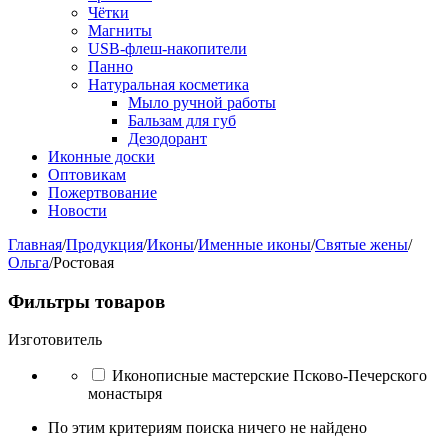
Чётки
Магниты
USB-флеш-накопители
Панно
Натуральная косметика
Мыло ручной работы
Бальзам для губ
Дезодорант
Иконные доски
Оптовикам
Пожертвование
Новости
Главная
/
Продукция
/
Иконы
/
Именные иконы
/
Святые жены
/
Ольга
/
Ростовая
Фильтры товаров
Изготовитель
Иконописные мастерские Псково-Печерского
монастыря
По этим критериям поиска ничего не найдено