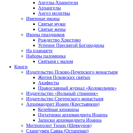
Ангелы-Хранители
Архангелы
Ангел молитвы
Именные иконы
Святые мужи
Святые жены
Иконы праздников
Рождество Христово
Успение Пресвятой Богородицы
На планшете
Наборы паломника
Святыня с малом
Книги
Издательство Псково-Печерского монастыря
Жития Псковских святых
Акафисты
Православный журнал «Колокольчик»
Издательство «Вольный странник»
Издательство Сретенского монастыря
Архимандрит Иоанн (Крестьянкин)
Келейные книжицы
Цитатники архимандрита Иоанна
Записки архимандрита Иоанна
Митрополит Тихон (Шевкунов)
Схиигумен Савва (Остапенко)