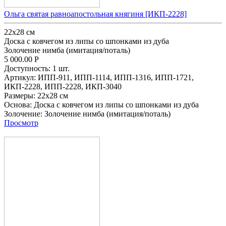
Ольга святая равноапостольная княгиня [ИКП-2228]
22х28 см
Доска с ковчегом из липы со шпонками из дуба
Золочение нимба (имитация/поталь)
5 000.00
Р
Доступность:
1 шт.
Артикул:
ИПП-911,
ИПП-1114,
ИПП-1316,
ИПП-1721,
ИКП-2228,
ИПП-2228,
ИКП-3040
Размеры:
22х28 см
Основа:
Доска с ковчегом из липы со шпонками из дуба
Золочение:
Золочение нимба (имитация/поталь)
Просмотр