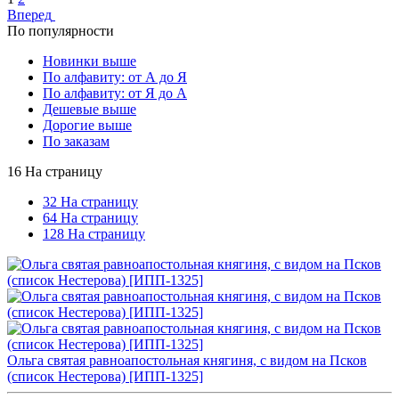
Вперед
По популярности
Новинки выше
По алфавиту: от А до Я
По алфавиту: от Я до А
Дешевые выше
Дорогие выше
По заказам
16 На страницу
32 На страницу
64 На страницу
128 На страницу
Ольга святая равноапостольная княгиня, с видом на Псков
(список Нестерова) [ИПП-1325]