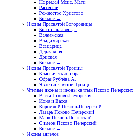
Не рыдай Мене, Мати
Распятие
Рождество Христово
Больше
→
Иконы Пресвятой Богородицы
Боготечная звезда
Валаамская
Владимирская
Всецарица
Державная
Донская
Больше
→
Иконы Пресвятой Троицы
Классический образ
Образ Рублёва А.
Явление Святой Троицы
Чтимые иконы и иконы святых Псково-Печерских
Васса Псково-Печорская
Иона и Васса
Корнилий Псково-Печерский
Лазарь Псково-Печерский
Марк Псково-Печорский
Симеон Псково-Печерский
Больше
→
Иконы ангелов