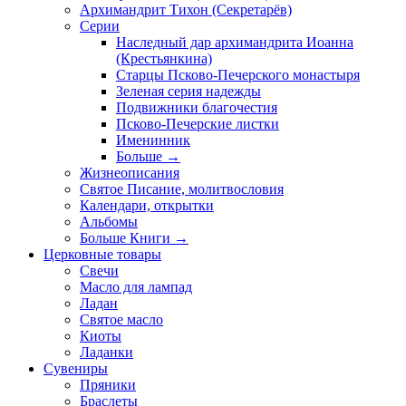
Архимандрит Тихон (Секретарёв)
Серии
Наследный дар архимандрита Иоанна
(Крестьянкина)
Старцы Псково-Печерского монастыря
Зеленая серия надежды
Подвижники благочестия
Псково-Печерские листки
Именинник
Больше
→
Жизнеописания
Святое Писание, молитвословия
Календари, открытки
Альбомы
Больше Книги
→
Церковные товары
Свечи
Масло для лампад
Ладан
Святое масло
Киоты
Ладанки
Сувениры
Пряники
Браслеты