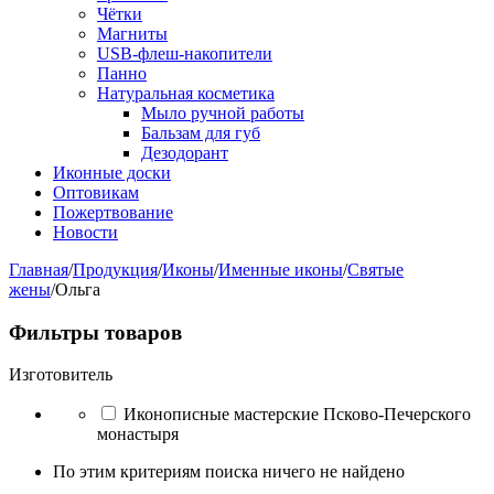
Чётки
Магниты
USB-флеш-накопители
Панно
Натуральная косметика
Мыло ручной работы
Бальзам для губ
Дезодорант
Иконные доски
Оптовикам
Пожертвование
Новости
Главная
/
Продукция
/
Иконы
/
Именные иконы
/
Святые
жены
/
Ольга
Фильтры товаров
Изготовитель
Иконописные мастерские Псково-Печерского
монастыря
По этим критериям поиска ничего не найдено