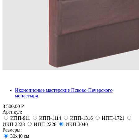
Иконописные мастерские Псково-Печерского
монастыря
8 500.00
Р
Артикул:
ИПП-911
ИПП-1114
ИПП-1316
ИПП-1721
ИКП-2228
ИПП-2228
ИКП-3040
Размеры:
30x40 см