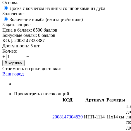
Основа:
Доска с ковчегом из липы со шпонками из дуба
Золочение:
Золочение нимба (имитация/поталь)
Задать вопрос
Цена в баллах:
8500 баллов
Бонусные баллы:
0 баллов
КОД:
2008147323387
Доступность:
5 шт.
Кол-во:
+
−
В корзину
Стоимость и сроки доставки:
Ваш город
Просмотреть список опций
КОД
Артикул
Размеры
П
до
2008147304539
ИПП-1114
11х14 см
л
п
д