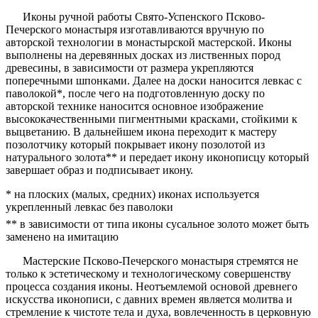
Иконы ручной работы Свято-Успенского Псково-
Печерского монастыря изготавливаются вручную по
авторской технологии в монастырской мастерской. Иконы
выполнены на деревянных досках из лиственных пород
древесины, в зависимости от размера укрепляются
поперечными шпонками. Далее на доски наносится левкас с
паволокой*, после чего на подготовленную доску по
авторской технике наносится основное изображение
высококачественными пигментными красками, стойкими к
выцветанию. В дальнейшем икона переходит к мастеру
позолотчику который покрывает икону позолотой из
натурального золота** и передает икону иконописцу который
завершает образ и подписывает икону.
* на плоских (малых, средних) иконах используется
укрепленный левкас без паволоки
** в зависимости от типа иконы сусальное золото может быть
заменено на имитацию
Мастерские Псково-Печерского монастыря стремятся не
только к эстетическому и технологическому совершенству
процесса создания иконы. Неотъемлемой основой древнего
искусства иконописи, с давних времен является молитва и
стремление к чистоте тела и духа, вовлеченность в церковную