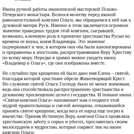
Икона ручной работы иконописной мастерской Псково-
Печерского монастыря. Вознося молитву перед иконой
равноапостольной княгини Ольги, мы обращаемся к ней как к
духовной матери Руси. Именно в этом заключается огромное
значение праведных трудов этой княгини, сыгравшей,
возможно, ключевую роль в принятии христианства Русью во
времена ее внука, князя Владимира. Это значение
подчеркивает и чин, в котором они оба были канонизированы
и приравнены к апостолам, распространявшим Веру Христову
по всему миру. Нередко в храмах можно увидеть икону
«Владимир и Ольга», где они изображены вместе.
Не случайно при крещении ей было дано имя Елена – святой,
благодаря которой христиане обрели Животворящий Крест.
Но служение святой Ольги Господу было не менее значимым,
ведь она способствовала распространению христианства и
духовному просвещению целого государства. И поныне икона
«Святая княгиня Ольга» напоминает нам о подвиге этой
мудрой правительницы и смелой женщины, отважившейся
принять святое крещение, когда весь ее народ еще погряз в
язычестве. Приняв Истинную Веру, княгиня Ольга проявляла
христианскую заботу о сирых и убогих, прославилась своим
милосердием и мудростью, которые озаряют лик на иконе
княгини Ольги.