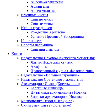
Ангелы-Хранители
Архангелы
Ангел молитвы
Именные иконы
Святые мужи
Святые жены
Иконы праздников
Рождество Христово
Успение Пресвятой Богородицы
На планшете
Наборы паломника
Святыня с малом
Книги
Издательство Псково-Печерского монастыря
Жития Псковских святых
Акафисты
Православный журнал «Колокольчик»
Издательство «Вольный странник»
Издательство Сретенского монастыря
Архимандрит Иоанн (Крестьянкин)
Келейные книжицы
Цитатники архимандрита Иоанна
Записки архимандрита Иоанна
Митрополит Тихон (Шевкунов)
Схиигумен Савва (Остапенко)