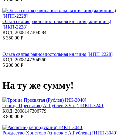
Ольга святая равноапостольная княгиня (живопись)
[ИКП-2228]
КОД:
2008147304584
5 350.00
Р
Ольга святая равноапостольная княгиня [ИПП-2228]
КОД:
2008147304560
5 200.00
Р
На ту же сумму!
Троица Пресвятая (А. Рублев XV в.) [ИКП-3240]
КОД:
2008147306779
8 800.00
Р
Рождество Христово (список с А.Рублева) [ИПП-3040]