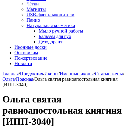
Чётки
Магниты
USB-флеш-накопители
Панно
Натуральная косметика
Мыло ручной работы
Бальзам для губ
Дезодорант
Иконные доски
Оптовикам
Пожертвование
Новости
Главная
/
Продукция
/
Иконы
/
Именные иконы
/
Святые жены
/
Ольга
/
Поясная
/
Ольга святая равноапостольная княгиня
[ИПП-3040]
Ольга святая
равноапостольная княгиня
[ИПП-3040]