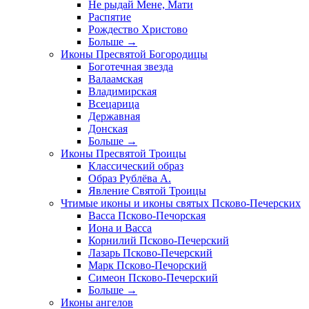
Не рыдай Мене, Мати
Распятие
Рождество Христово
Больше
→
Иконы Пресвятой Богородицы
Боготечная звезда
Валаамская
Владимирская
Всецарица
Державная
Донская
Больше
→
Иконы Пресвятой Троицы
Классический образ
Образ Рублёва А.
Явление Святой Троицы
Чтимые иконы и иконы святых Псково-Печерских
Васса Псково-Печорская
Иона и Васса
Корнилий Псково-Печерский
Лазарь Псково-Печерский
Марк Псково-Печорский
Симеон Псково-Печерский
Больше
→
Иконы ангелов