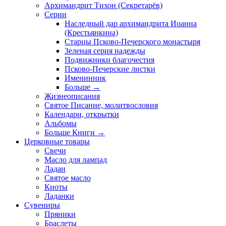
Архимандрит Тихон (Секретарёв)
Серии
Наследный дар архимандрита Иоанна
(Крестьянкина)
Старцы Псково-Печерского монастыря
Зеленая серия надежды
Подвижники благочестия
Псково-Печерские листки
Именинник
Больше
→
Жизнеописания
Святое Писание, молитвословия
Календари, открытки
Альбомы
Больше Книги
→
Церковные товары
Свечи
Масло для лампад
Ладан
Святое масло
Киоты
Ладанки
Сувениры
Пряники
Браслеты