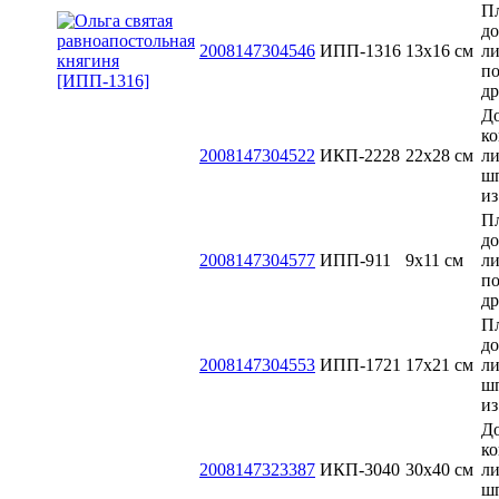
П
до
2008147304546
ИПП-1316
13x16 см
л
п
д
До
ко
2008147304522
ИКП-2228
22х28 см
ли
ш
из
П
до
2008147304577
ИПП-911
9х11 см
л
п
д
П
до
2008147304553
ИПП-1721
17х21 см
ли
ш
из
До
ко
2008147323387
ИКП-3040
30x40 см
ли
ш