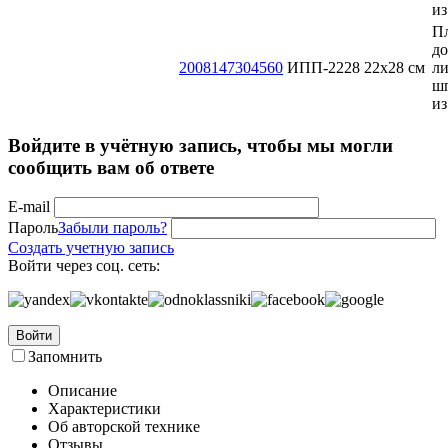
из
П
до
2008147304560
ИПП-2228
22х28 см
ли
ш
из
Войдите в учётную запись, чтобы мы могли
сообщить вам об ответе
E-mail
Пароль
Забыли пароль?
Создать учетную запись
Войти через соц. сеть:
Войти
Запомнить
Описание
Характеристики
Об авторской технике
Отзывы