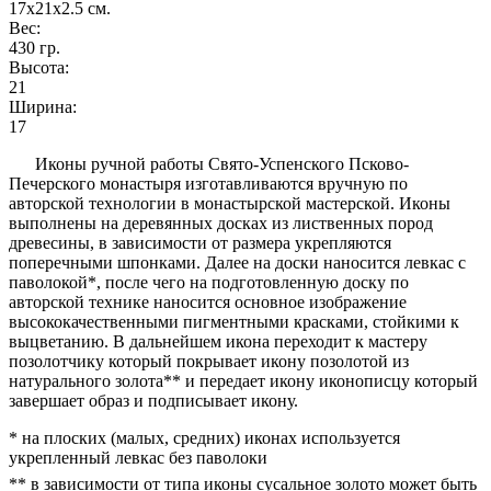
17x21x2.5
см.
Вес:
430
гр.
Высота:
21
Ширина:
17
Иконы ручной работы Свято-Успенского Псково-
Печерского монастыря изготавливаются вручную по
авторской технологии в монастырской мастерской. Иконы
выполнены на деревянных досках из лиственных пород
древесины, в зависимости от размера укрепляются
поперечными шпонками. Далее на доски наносится левкас с
паволокой*, после чего на подготовленную доску по
авторской технике наносится основное изображение
высококачественными пигментными красками, стойкими к
выцветанию. В дальнейшем икона переходит к мастеру
позолотчику который покрывает икону позолотой из
натурального золота** и передает икону иконописцу который
завершает образ и подписывает икону.
* на плоских (малых, средних) иконах используется
укрепленный левкас без паволоки
** в зависимости от типа иконы сусальное золото может быть