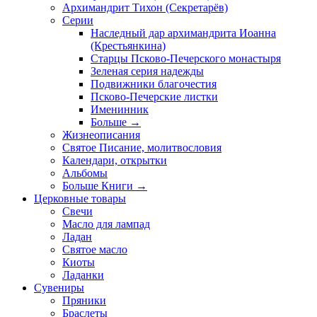
Архимандрит Тихон (Секретарёв)
Серии
Наследный дар архимандрита Иоанна
(Крестьянкина)
Старцы Псково-Печерского монастыря
Зеленая серия надежды
Подвижники благочестия
Псково-Печерские листки
Именинник
Больше
→
Жизнеописания
Святое Писание, молитвословия
Календари, открытки
Альбомы
Больше Книги
→
Церковные товары
Свечи
Масло для лампад
Ладан
Святое масло
Киоты
Ладанки
Сувениры
Пряники
Браслеты