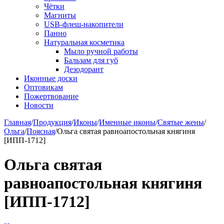
Чётки
Магниты
USB-флеш-накопители
Панно
Натуральная косметика
Мыло ручной работы
Бальзам для губ
Дезодорант
Иконные доски
Оптовикам
Пожертвование
Новости
Главная
/
Продукция
/
Иконы
/
Именные иконы
/
Святые жены
/
Ольга
/
Поясная
/
Ольга святая равноапостольная княгиня
[ИПП-1712]
Ольга святая
равноапостольная княгиня
[ИПП-1712]