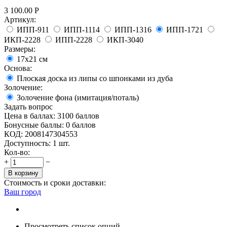
3 100.00
Р
Артикул:
ИПП-911
ИПП-1114
ИПП-1316
ИПП-1721
ИКП-2228
ИПП-2228
ИКП-3040
Размеры:
17х21 см
Основа:
Плоская доска из липы со шпонками из дуба
Золочение:
Золочение фона (имитация/поталь)
Задать вопрос
Цена в баллах:
3100 баллов
Бонусные баллы:
0 баллов
КОД:
2008147304553
Доступность:
1 шт.
Кол-во:
+
−
В корзину
Стоимость и сроки доставки:
Ваш город
Просмотреть список опций