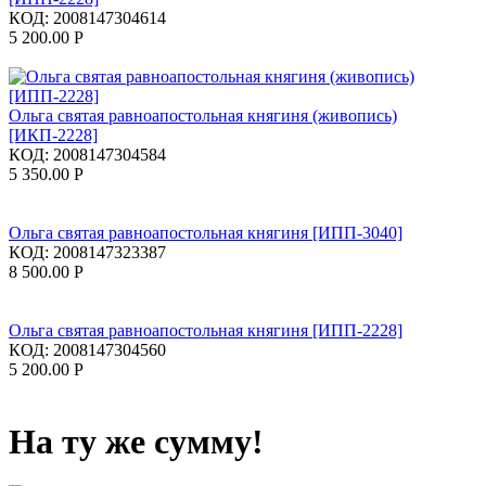
КОД:
2008147304614
5 200.00
Р
Ольга святая равноапостольная княгиня (живопись)
[ИКП-2228]
КОД:
2008147304584
5 350.00
Р
Ольга святая равноапостольная княгиня [ИПП-3040]
КОД:
2008147323387
8 500.00
Р
Ольга святая равноапостольная княгиня [ИПП-2228]
КОД:
2008147304560
5 200.00
Р
На ту же сумму!