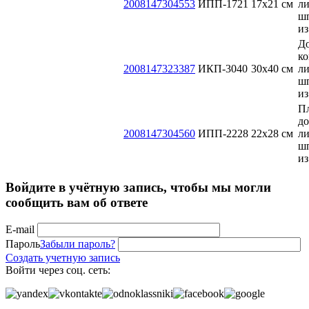
2008147304553
ИПП-1721
17х21 см
ли
ш
из
До
ко
2008147323387
ИКП-3040
30x40 см
ли
ш
из
П
до
2008147304560
ИПП-2228
22х28 см
ли
ш
из
Войдите в учётную запись, чтобы мы могли
сообщить вам об ответе
E-mail
Пароль
Забыли пароль?
Создать учетную запись
Войти через соц. сеть: