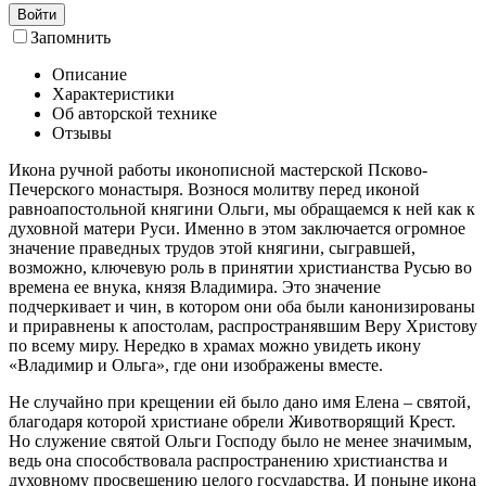
Войти
Запомнить
Описание
Характеристики
Об авторской технике
Отзывы
Икона ручной работы иконописной мастерской Псково-
Печерского монастыря. Вознося молитву перед иконой
равноапостольной княгини Ольги, мы обращаемся к ней как к
духовной матери Руси. Именно в этом заключается огромное
значение праведных трудов этой княгини, сыгравшей,
возможно, ключевую роль в принятии христианства Русью во
времена ее внука, князя Владимира. Это значение
подчеркивает и чин, в котором они оба были канонизированы
и приравнены к апостолам, распространявшим Веру Христову
по всему миру. Нередко в храмах можно увидеть икону
«Владимир и Ольга», где они изображены вместе.
Не случайно при крещении ей было дано имя Елена – святой,
благодаря которой христиане обрели Животворящий Крест.
Но служение святой Ольги Господу было не менее значимым,
ведь она способствовала распространению христианства и
духовному просвещению целого государства. И поныне икона