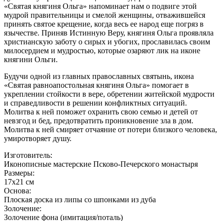
«Святая княгиня Ольга» напоминает нам о подвиге этой
мудрой правительницы и смелой женщины, отважившейся
принять святое крещение, когда весь ее народ еще погряз в
язычестве. Приняв Истинную Веру, княгиня Ольга проявляла
христианскую заботу о сирых и убогих, прославилась своим
милосердием и мудростью, которые озаряют лик на иконе
княгини Ольги.
Будучи одной из главных православных святынь, икона
«Святая равноапостольная княгиня Ольга» помогает в
укреплении стойкости в вере, обретении житейской мудрости
и справедливости в решении конфликтных ситуаций.
Молитва к ней поможет охранить свою семью и детей от
невзгод и бед, предотвратить проникновение зла в дом.
Молитва к ней смиряет отчаяние от потери близкого человека,
умиротворяет душу.
Изготовитель:
Иконописные мастерские Псково-Печерского монастыря
Размеры:
17х21 см
Основа:
Плоская доска из липы со шпонками из дуба
Золочение:
Золочение фона (имитация/поталь)