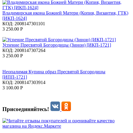
Владимирская икона Божией Матери (Копия, Византия, ГТК)
[ИКП-1624]
КОД:
2008147301101
3 250.00
Р
Успение Пресвятой Богородицы (Зинон) [ИКП-1721]
КОД:
2008147307264
3 250.00
Р
Неопалимая Купина образ Пресвятой Богородицы
[ИПП-1721]
КОД:
2008147303914
3 100.00
Р
Присоединяйтесь!