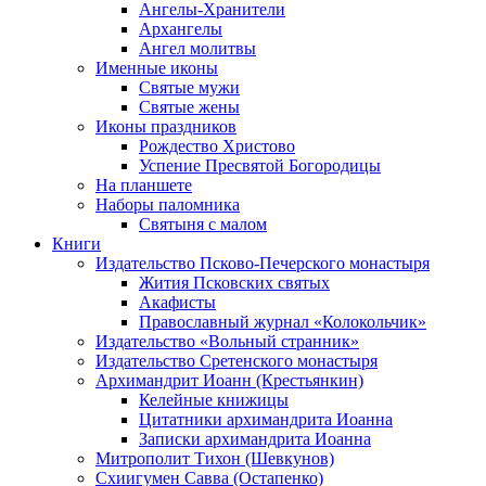
Ангелы-Хранители
Архангелы
Ангел молитвы
Именные иконы
Святые мужи
Святые жены
Иконы праздников
Рождество Христово
Успение Пресвятой Богородицы
На планшете
Наборы паломника
Святыня с малом
Книги
Издательство Псково-Печерского монастыря
Жития Псковских святых
Акафисты
Православный журнал «Колокольчик»
Издательство «Вольный странник»
Издательство Сретенского монастыря
Архимандрит Иоанн (Крестьянкин)
Келейные книжицы
Цитатники архимандрита Иоанна
Записки архимандрита Иоанна
Митрополит Тихон (Шевкунов)
Схиигумен Савва (Остапенко)