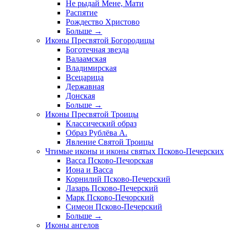
Не рыдай Мене, Мати
Распятие
Рождество Христово
Больше
→
Иконы Пресвятой Богородицы
Боготечная звезда
Валаамская
Владимирская
Всецарица
Державная
Донская
Больше
→
Иконы Пресвятой Троицы
Классический образ
Образ Рублёва А.
Явление Святой Троицы
Чтимые иконы и иконы святых Псково-Печерских
Васса Псково-Печорская
Иона и Васса
Корнилий Псково-Печерский
Лазарь Псково-Печерский
Марк Псково-Печорский
Симеон Псково-Печерский
Больше
→
Иконы ангелов