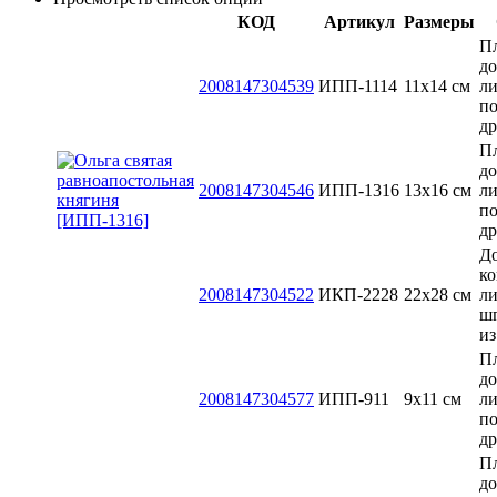
КОД
Артикул
Размеры
П
до
2008147304539
ИПП-1114
11х14 см
л
п
д
П
до
2008147304546
ИПП-1316
13x16 см
л
п
д
До
ко
2008147304522
ИКП-2228
22х28 см
ли
ш
из
П
до
2008147304577
ИПП-911
9х11 см
л
п
д
П
до