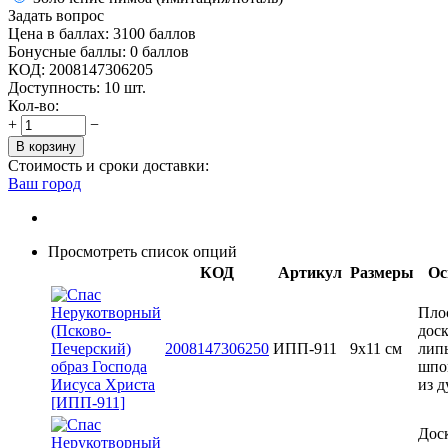
Задать вопрос
Цена в баллах:
3100 баллов
Бонусные баллы:
0 баллов
КОД:
2008147306205
Доступность:
10 шт.
Кол-во:
+
−
В корзину
Стоимость и сроки доставки:
Ваш город
Просмотреть список опций
КОД
Артикул
Размеры
Ос
Пло
доск
2008147306250
ИПП-911
9х11 см
лип
шпо
из д
Доск