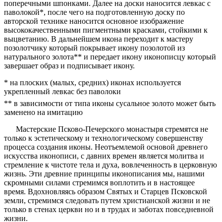
поперечными шпонками. Далее на доски наносится левкас с
паволокой*, после чего на подготовленную доску по
авторской технике наносится основное изображение
высококачественными пигментными красками, стойкими к
выцветанию. В дальнейшем икона переходит к мастеру
позолотчику который покрывает икону позолотой из
натурального золота** и передает икону иконописцу который
завершает образ и подписывает икону.
* на плоских (малых, средних) иконах используется
укрепленный левкас без паволоки
** в зависимости от типа иконы сусальное золото может быть
заменено на имитацию
Мастерские Псково-Печерского монастыря стремятся не
только к эстетическому и технологическому совершенству
процесса создания иконы. Неотъемлемой основой древнего
искусства иконописи, с давних времен является молитва и
стремление к чистоте тела и духа, вовлеченность в церковную
жизнь. Эти древние принципы иконописания мы, нашими
скромными силами стремимся воплотить и в настоящее
время. Вдохновляясь образом Святых и Старцев Псковской
земли, стремимся следовать путем христианской жизни и не
только в стенах церкви но и в трудах и заботах повседневной
жизни.