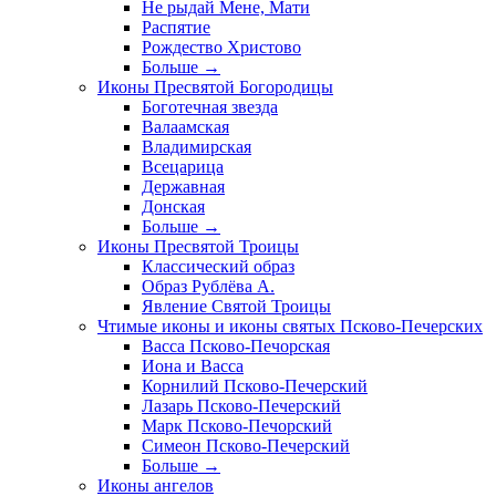
Не рыдай Мене, Мати
Распятие
Рождество Христово
Больше
→
Иконы Пресвятой Богородицы
Боготечная звезда
Валаамская
Владимирская
Всецарица
Державная
Донская
Больше
→
Иконы Пресвятой Троицы
Классический образ
Образ Рублёва А.
Явление Святой Троицы
Чтимые иконы и иконы святых Псково-Печерских
Васса Псково-Печорская
Иона и Васса
Корнилий Псково-Печерский
Лазарь Псково-Печерский
Марк Псково-Печорский
Симеон Псково-Печерский
Больше
→
Иконы ангелов