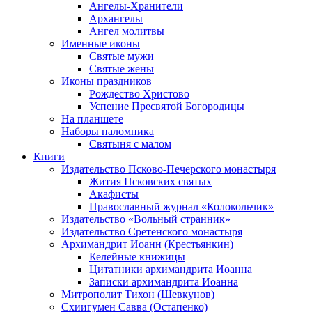
Ангелы-Хранители
Архангелы
Ангел молитвы
Именные иконы
Святые мужи
Святые жены
Иконы праздников
Рождество Христово
Успение Пресвятой Богородицы
На планшете
Наборы паломника
Святыня с малом
Книги
Издательство Псково-Печерского монастыря
Жития Псковских святых
Акафисты
Православный журнал «Колокольчик»
Издательство «Вольный странник»
Издательство Сретенского монастыря
Архимандрит Иоанн (Крестьянкин)
Келейные книжицы
Цитатники архимандрита Иоанна
Записки архимандрита Иоанна
Митрополит Тихон (Шевкунов)
Схиигумен Савва (Остапенко)