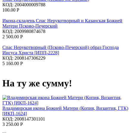
КОД:
2004000009788
100.00
Р
Икона-складень Спас Нерукотворный и Казанская Божией
Матери Псково-Печерский
КОД:
2009980874678
2 500.00
Р
Спас Нерукотворный (Псково-Печерский) образ Господа
Иисуса Христа [ИПП-2228]
КОД:
2008147306229
5 160.00
Р
На ту же сумму!
Владимирская икона Божией Матери (Копия, Византия, ГТК)
[ИКП-1624]
КОД:
2008147301101
3 250.00
Р