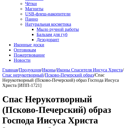
Чётки
Магниты
USB-флеш-накопители
Панно
Натуральная косметика
Мыло ручной работы
Бальзам для губ
Дезодорант
Иконные доски
Оптовикам
Пожертвование
Новости
Главная
/
Продукция
/
Иконы
/
Иконы Спасителя Иисуса Христа
/
Спас нерукотворный
/
Псково-Печерский образ
/
Спас
Нерукотворный (Псково-Печерский) образ Господа Иисуса
Христа [ИПП-1721]
Спас Нерукотворный
(Псково-Печерский) образ
Господа Иисуса Христа