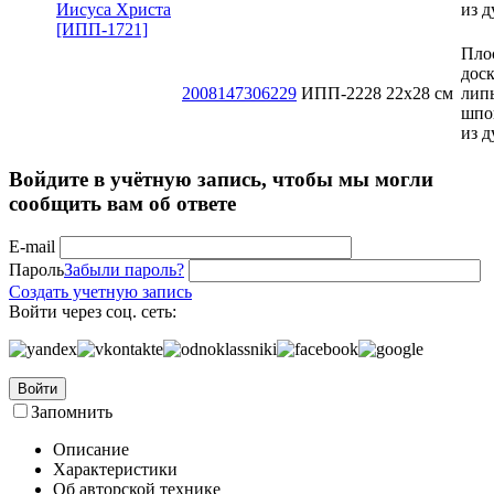
из д
Пло
доск
2008147306229
ИПП-2228
22х28 см
лип
шпо
из д
Войдите в учётную запись, чтобы мы могли
сообщить вам об ответе
E-mail
Пароль
Забыли пароль?
Создать учетную запись
Войти через соц. сеть:
Войти
Запомнить
Описание
Характеристики
Об авторской технике