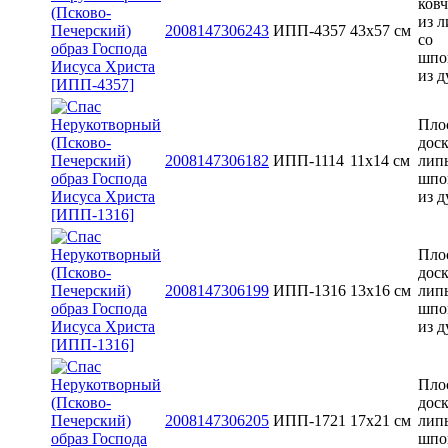
ков
из 
2008147306243
ИПП-4357
43x57 см
со
шпо
из д
Пло
доск
2008147306182
ИПП-1114
11х14 см
лип
шпо
из д
Пло
доск
2008147306199
ИПП-1316
13x16 см
лип
шпо
из д
Пло
доск
2008147306205
ИПП-1721
17х21 см
лип
шпо