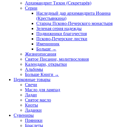
Архимандрит Тихон (Секретарёв)
Серии
Наследный дар архимандрита Иоанна
(Крестьянкина)
Старцы Псково-Печерского монастыря
Зеленая серия надежды
Подвижники благочестия
Псково-Печерские листки
Именинник
Больше
→
Жизнеописания
Святое Писание, молитвословия
Календари, открытки
Альбомы
Больше Книги
→
Церковные товары
Свечи
Масло для лампад
Ладан
Святое масло
Киоты
Ладанки
Сувениры
Пряники
Браслеты