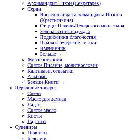
Архимандрит Тихон (Секретарёв)
Серии
Наследный дар архимандрита Иоанна
(Крестьянкина)
Старцы Псково-Печерского монастыря
Зеленая серия надежды
Подвижники благочестия
Псково-Печерские листки
Именинник
Больше
→
Жизнеописания
Святое Писание, молитвословия
Календари, открытки
Альбомы
Больше Книги
→
Церковные товары
Свечи
Масло для лампад
Ладан
Святое масло
Киоты
Ладанки
Сувениры
Пряники
Браслеты