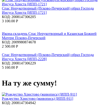
Спас Нерукотворный (Псково-Печерский) образ Господа
Иисуса Христа [ИПП-1721]
КОД:
2008147306205
3 100.00
Р
Икона-складень Спас Нерукотворный и Казанская Божией
Матери Псково-Печерский
КОД:
2009980874678
2 500.00
Р
Спас Нерукотворный (Псково-Печерский) образ Господа
Иисуса Христа [ИПП-2228]
КОД:
2008147306229
5 160.00
Р
На ту же сумму!
Рождество Христово (живопись) [ИПП-911]
КОД:
2008147304942