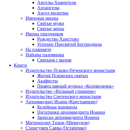
Ангелы-Хранители
Архангелы
Ангел молитвы
Именные иконы
Святые мужи
Святые жены
Иконы праздников
Рождество Христово
Успение Пресвятой Богородицы
На планшете
Наборы паломника
Святыня с малом
Книги
Издательство Псково-Печерского монастыря
Жития Псковских святых
Акафисты
Православный журнал «Колокольчик»
Издательство «Вольный странник»
Издательство Сретенского монастыря
Архимандрит Иоанн (Крестьянкин)
Келейные книжицы
Цитатники архимандрита Иоанна
Записки архимандрита Иоанна
Митрополит Тихон (Шевкунов)
Схиигумен Савва (Остапенко)