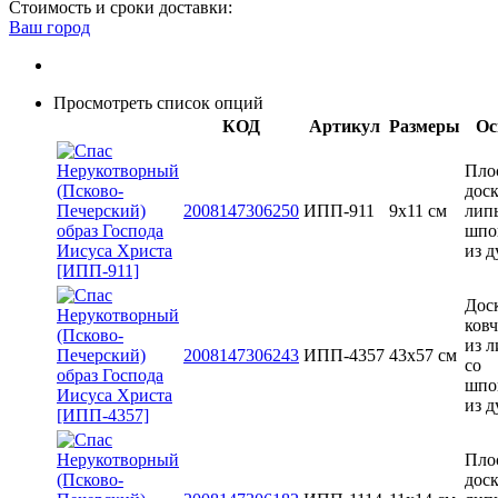
Стоимость и сроки доставки:
Ваш город
Просмотреть список опций
КОД
Артикул
Размеры
Ос
Пло
доск
2008147306250
ИПП-911
9х11 см
лип
шпо
из д
Доск
ков
из 
2008147306243
ИПП-4357
43x57 см
со
шпо
из д
Пло
доск