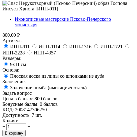
Иконописные мастерские Псково-Печерского
монастыря
800.00
Р
Артикул:
ИПП-911
ИПП-1114
ИПП-1316
ИПП-1721
ИПП-2228
ИПП-4357
Размеры:
9х11 см
Основа:
Плоская доска из липы со шпонками из дуба
Золочение:
Золочение нимба (имитация/поталь)
Задать вопрос
Цена в баллах:
800 баллов
Бонусные баллы:
0 баллов
КОД:
2008147306250
Доступность:
7 шт.
Кол-во:
+
−
В корзину