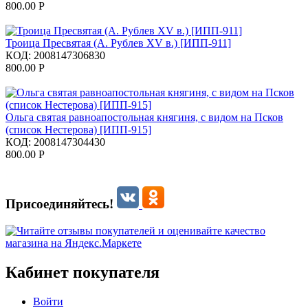
800.00
Р
Троица Пресвятая (А. Рублев XV в.) [ИПП-911]
КОД:
2008147306830
800.00
Р
Ольга святая равноапостольная княгиня, с видом на Псков
(список Нестерова) [ИПП-915]
КОД:
2008147304430
800.00
Р
Присоединяйтесь!
Кабинет покупателя
Войти