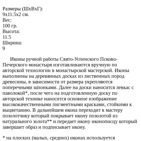
Размеры (ШxВxГ):
9x11.5x2
см.
Вес:
100
гр.
Высота:
11.5
Ширина:
9
Иконы ручной работы Свято-Успенского Псково-
Печерского монастыря изготавливаются вручную по
авторской технологии в монастырской мастерской. Иконы
выполнены на деревянных досках из лиственных пород
древесины, в зависимости от размера укрепляются
поперечными шпонками. Далее на доски наносится левкас с
паволокой*, после чего на подготовленную доску по
авторской технике наносится основное изображение
высококачественными пигментными красками, стойкими к
выцветанию. В дальнейшем икона переходит к мастеру
позолотчику который покрывает икону позолотой из
натурального золота** и передает икону иконописцу который
завершает образ и подписывает икону.
* на плоских (малых, средних) иконах используется