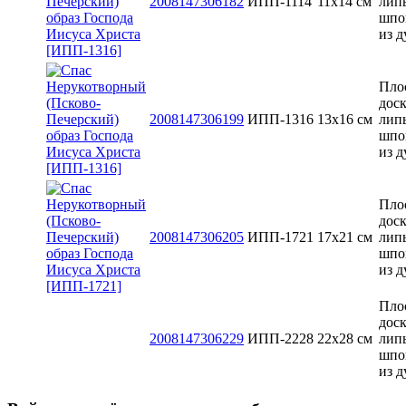
2008147306182
ИПП-1114
11х14 см
лип
шпо
из д
Пло
доск
2008147306199
ИПП-1316
13x16 см
лип
шпо
из д
Пло
доск
2008147306205
ИПП-1721
17х21 см
лип
шпо
из д
Пло
доск
2008147306229
ИПП-2228
22х28 см
лип
шпо
из д