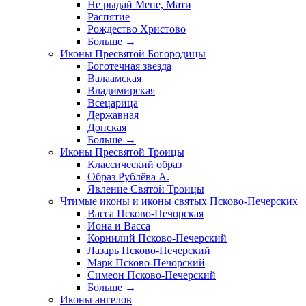
Не рыдай Мене, Мати
Распятие
Рождество Христово
Больше
→
Иконы Пресвятой Богородицы
Боготечная звезда
Валаамская
Владимирская
Всецарица
Державная
Донская
Больше
→
Иконы Пресвятой Троицы
Классический образ
Образ Рублёва А.
Явление Святой Троицы
Чтимые иконы и иконы святых Псково-Печерских
Васса Псково-Печорская
Иона и Васса
Корнилий Псково-Печерский
Лазарь Псково-Печерский
Марк Псково-Печорский
Симеон Псково-Печерский
Больше
→
Иконы ангелов