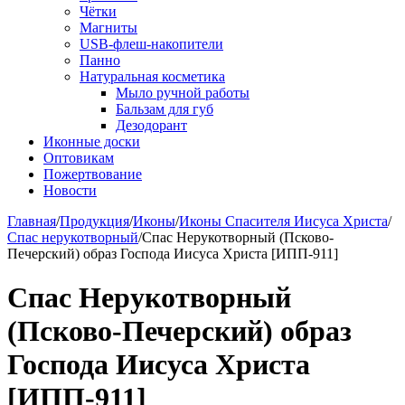
Чётки
Магниты
USB-флеш-накопители
Панно
Натуральная косметика
Мыло ручной работы
Бальзам для губ
Дезодорант
Иконные доски
Оптовикам
Пожертвование
Новости
Главная
/
Продукция
/
Иконы
/
Иконы Спасителя Иисуса Христа
/
Спас нерукотворный
/
Спас Нерукотворный (Псково-
Печерский) образ Господа Иисуса Христа [ИПП-911]
Спас Нерукотворный
(Псково-Печерский) образ
Господа Иисуса Христа
[ИПП-911]