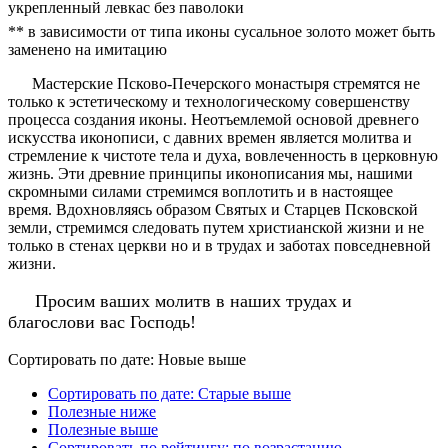
укрепленный левкас без паволоки
** в зависимости от типа иконы сусальное золото может быть
заменено на имитацию
Мастерские Псково-Печерского монастыря стремятся не
только к эстетическому и технологическому совершенству
процесса создания иконы. Неотъемлемой основой древнего
искусства иконописи, с давних времен является молитва и
стремление к чистоте тела и духа, вовлеченность в церковную
жизнь. Эти древние принципы иконописания мы, нашими
скромными силами стремимся воплотить и в настоящее
время. Вдохновляясь образом Святых и Старцев Псковской
земли, стремимся следовать путем христианской жизни и не
только в стенах церкви но и в трудах и заботах повседневной
жизни.
Просим ваших молитв в наших трудах и
благослови вас Господь!
Сортировать по дате: Новые выше
Сортировать по дате: Старые выше
Полезные ниже
Полезные выше
Сортировать по рейтингу: по возрастанию