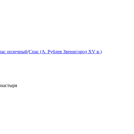
пас оплечный
/
Спас (А. Рублев Звенигород XV в.)
онастыря