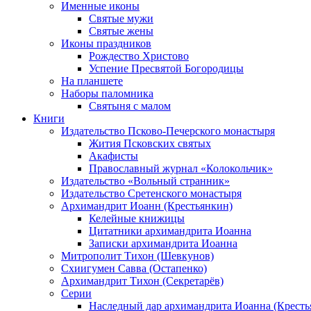
Именные иконы
Святые мужи
Святые жены
Иконы праздников
Рождество Христово
Успение Пресвятой Богородицы
На планшете
Наборы паломника
Святыня с малом
Книги
Издательство Псково-Печерского монастыря
Жития Псковских святых
Акафисты
Православный журнал «Колокольчик»
Издательство «Вольный странник»
Издательство Сретенского монастыря
Архимандрит Иоанн (Крестьянкин)
Келейные книжицы
Цитатники архимандрита Иоанна
Записки архимандрита Иоанна
Митрополит Тихон (Шевкунов)
Схиигумен Савва (Остапенко)
Архимандрит Тихон (Секретарёв)
Серии
Наследный дар архимандрита Иоанна (Кресть