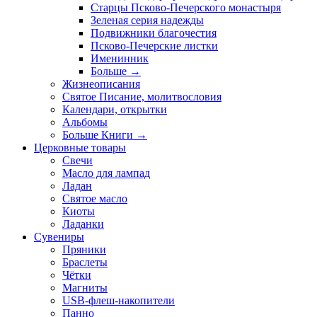
Старцы Псково-Печерского монастыря
Зеленая серия надежды
Подвижники благочестия
Псково-Печерские листки
Именинник
Больше
→
Жизнеописания
Святое Писание, молитвословия
Календари, открытки
Альбомы
Больше Книги
→
Церковные товары
Свечи
Масло для лампад
Ладан
Святое масло
Киоты
Ладанки
Сувениры
Пряники
Браслеты
Чётки
Магниты
USB-флеш-накопители
Панно