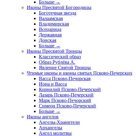
Больше
→
Иконы Пресвятой Богородицы
Боготечная звезда
Валаамская
Владимирская
Всецарица
Державная
Донская
Больше
→
Иконы Пресвятой Троицы
Классический образ
Образ Рублёва А.
Явление Святой Троицы
Чтимые иконы и иконы святых Псково-Печерских
Васса Псково-Печорская
Иона и Васса
Корнилий Псково-Печерский
Лазарь Псково-Печерский
Марк Псково-Печорский
Симеон Псково-Печерский
Больше
→
Иконы ангелов
Ангелы-Хранители
Архангелы
Ангел молитвы