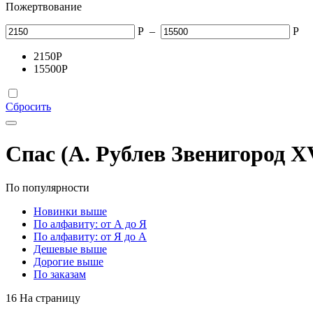
Пожертвование
Р
–
Р
2150
Р
15500
Р
Сбросить
Спас (А. Рублев Звенигород XV
По популярности
Новинки выше
По алфавиту: от А до Я
По алфавиту: от Я до А
Дешевые выше
Дорогие выше
По заказам
16 На страницу