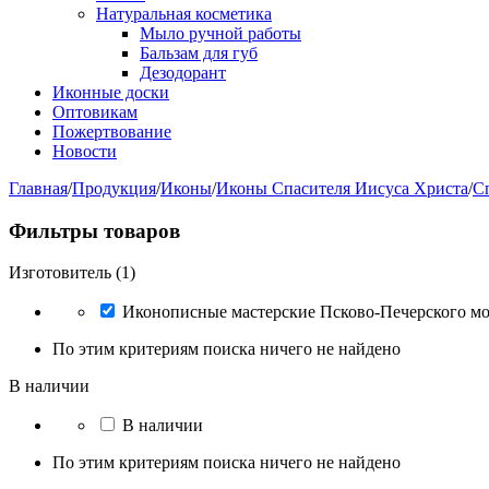
Натуральная косметика
Мыло ручной работы
Бальзам для губ
Дезодорант
Иконные доски
Оптовикам
Пожертвование
Новости
Главная
/
Продукция
/
Иконы
/
Иконы Спасителя Иисуса Христа
/
С
Фильтры товаров
Изготовитель (1)
Иконописные мастерские Псково-Печерского м
По этим критериям поиска ничего не найдено
В наличии
В наличии
По этим критериям поиска ничего не найдено