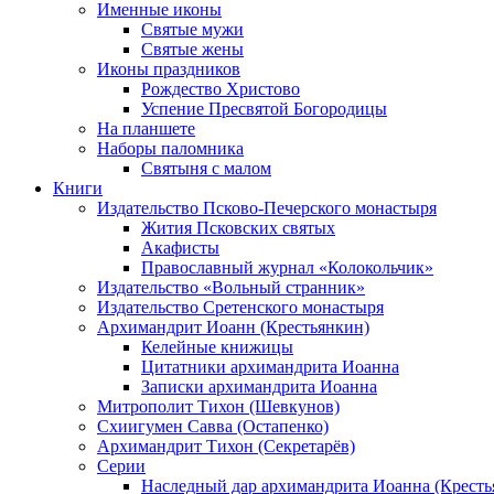
Именные иконы
Святые мужи
Святые жены
Иконы праздников
Рождество Христово
Успение Пресвятой Богородицы
На планшете
Наборы паломника
Святыня с малом
Книги
Издательство Псково-Печерского монастыря
Жития Псковских святых
Акафисты
Православный журнал «Колокольчик»
Издательство «Вольный странник»
Издательство Сретенского монастыря
Архимандрит Иоанн (Крестьянкин)
Келейные книжицы
Цитатники архимандрита Иоанна
Записки архимандрита Иоанна
Митрополит Тихон (Шевкунов)
Схиигумен Савва (Остапенко)
Архимандрит Тихон (Секретарёв)
Серии
Наследный дар архимандрита Иоанна (Кресть