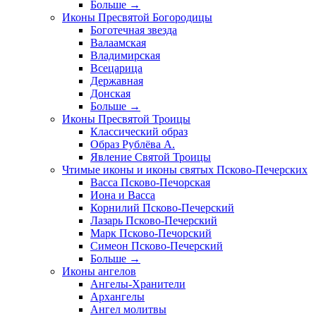
Больше
→
Иконы Пресвятой Богородицы
Боготечная звезда
Валаамская
Владимирская
Всецарица
Державная
Донская
Больше
→
Иконы Пресвятой Троицы
Классический образ
Образ Рублёва А.
Явление Святой Троицы
Чтимые иконы и иконы святых Псково-Печерских
Васса Псково-Печорская
Иона и Васса
Корнилий Псково-Печерский
Лазарь Псково-Печерский
Марк Псково-Печорский
Симеон Псково-Печерский
Больше
→
Иконы ангелов
Ангелы-Хранители
Архангелы
Ангел молитвы