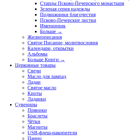
Старцы Псково-Печерского монастыря
Зеленая серия надежды
Подвижники благочестия
Псково-Печерские листки
Именинник
Больше
→
Жизнеописания
Святое Писание, молитвословия
Календари, открытки
Альбомы
Больше Книги
→
Церковные товары
Свечи
Масло для лампад
Ладан
Святое масло
Киоты
Ладанки
Сувениры
Пряники
Браслеты
Чётки
Магниты
USB-флеш-накопители
Панно