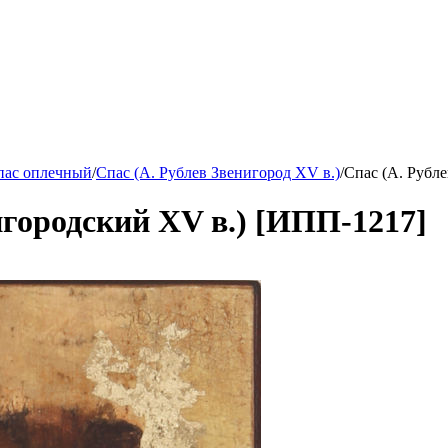
пас оплечный
/
Спас (А. Рублев Звенигород XV в.)
/
Спас (А. Рубл
игородский XV в.) [ИПП-1217]