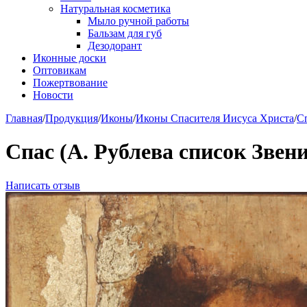
Натуральная косметика
Мыло ручной работы
Бальзам для губ
Дезодорант
Иконные доски
Оптовикам
Пожертвование
Новости
Главная
/
Продукция
/
Иконы
/
Иконы Спасителя Иисуса Христа
/
С
Спас (А. Рублева список Звен
Написать отзыв