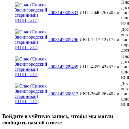
Пло
дос
2008147305833
ИПП-2640
26x40 см
лип
шпо
из 
Дос
ков
2008147305796
ИКП-1217
12х17 см
лис
пор
дре
Пло
дос
2008147309459
ИПП-4357
43x57 см
лип
шпо
из 
Дос
ков
2008147308513
ИКП-2640
26x40 см
лип
шпо
из 
Войдите в учётную запись, чтобы мы могли
сообщить вам об ответе