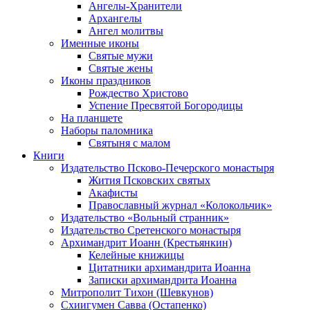
Ангелы-Хранители
Архангелы
Ангел молитвы
Именные иконы
Святые мужи
Святые жены
Иконы праздников
Рождество Христово
Успение Пресвятой Богородицы
На планшете
Наборы паломника
Святыня с малом
Книги
Издательство Псково-Печерского монастыря
Жития Псковских святых
Акафисты
Православный журнал «Колокольчик»
Издательство «Вольный странник»
Издательство Сретенского монастыря
Архимандрит Иоанн (Крестьянкин)
Келейные книжицы
Цитатники архимандрита Иоанна
Записки архимандрита Иоанна
Митрополит Тихон (Шевкунов)
Схиигумен Савва (Остапенко)