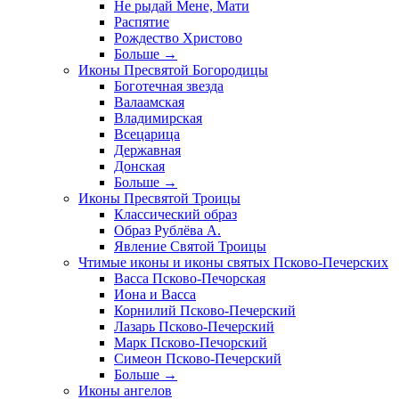
Не рыдай Мене, Мати
Распятие
Рождество Христово
Больше
→
Иконы Пресвятой Богородицы
Боготечная звезда
Валаамская
Владимирская
Всецарица
Державная
Донская
Больше
→
Иконы Пресвятой Троицы
Классический образ
Образ Рублёва А.
Явление Святой Троицы
Чтимые иконы и иконы святых Псково-Печерских
Васса Псково-Печорская
Иона и Васса
Корнилий Псково-Печерский
Лазарь Псково-Печерский
Марк Псково-Печорский
Симеон Псково-Печерский
Больше
→
Иконы ангелов