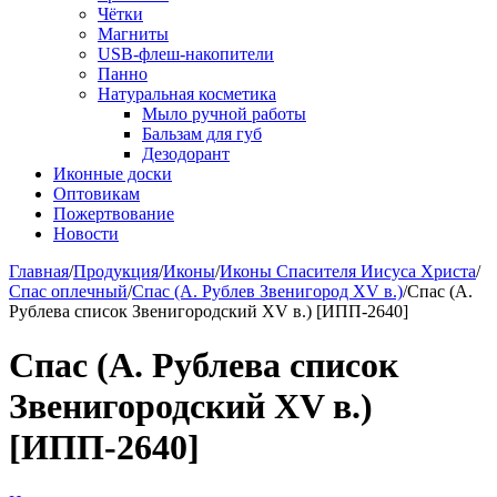
Чётки
Магниты
USB-флеш-накопители
Панно
Натуральная косметика
Мыло ручной работы
Бальзам для губ
Дезодорант
Иконные доски
Оптовикам
Пожертвование
Новости
Главная
/
Продукция
/
Иконы
/
Иконы Спасителя Иисуса Христа
/
Спас оплечный
/
Спас (А. Рублев Звенигород XV в.)
/
Спас (А.
Рублева список Звенигородский XV в.) [ИПП-2640]
Спас (А. Рублева список
Звенигородский XV в.)
[ИПП-2640]