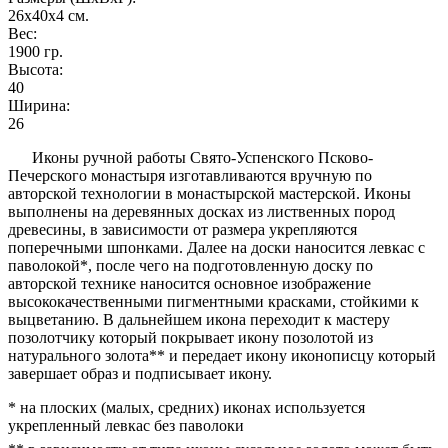
26x40x4
см.
Вес:
1900
гр.
Высота:
40
Ширина:
26
Иконы ручной работы Свято-Успенского Псково-
Печерского монастыря изготавливаются вручную по
авторской технологии в монастырской мастерской. Иконы
выполнены на деревянных досках из лиственных пород
древесины, в зависимости от размера укрепляются
поперечными шпонками. Далее на доски наносится левкас с
паволокой*, после чего на подготовленную доску по
авторской технике наносится основное изображение
высококачественными пигментными красками, стойкими к
выцветанию. В дальнейшем икона переходит к мастеру
позолотчику который покрывает икону позолотой из
натурального золота** и передает икону иконописцу который
завершает образ и подписывает икону.
* на плоских (малых, средних) иконах используется
укрепленный левкас без паволоки