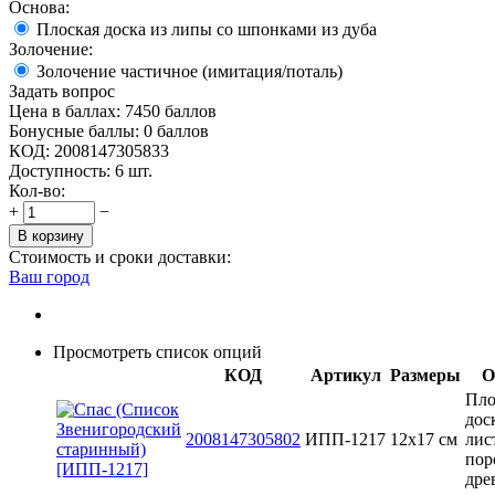
Основа:
Плоская доска из липы со шпонками из дуба
Золочение:
Золочение частичное (имитация/поталь)
Задать вопрос
Цена в баллах:
7450 баллов
Бонусные баллы:
0 баллов
КОД:
2008147305833
Доступность:
6 шт.
Кол-во:
+
−
В корзину
Стоимость и сроки доставки:
Ваш город
Просмотреть список опций
КОД
Артикул
Размеры
О
Пло
дос
2008147305802
ИПП-1217
12х17 см
лис
пор
дре