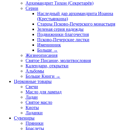
Архимандрит Тихон (Секретарёв)
Серии
Наследный дар архимандрита Иоанна
(Крестьянкина)
Старцы Псково-Печерского монастыря
Зеленая серия надежды
Подвижники благочестия
Псково-Печерские листки
Именинник
Больше
→
Жизнеописания
Святое Писание, молитвословия
Календари, открытки
Альбомы
Больше Книги
→
Церковные товары
Свечи
Масло для лампад
Ладан
Святое масло
Киоты
Ладанки
Сувениры
Пряники
Браслеты