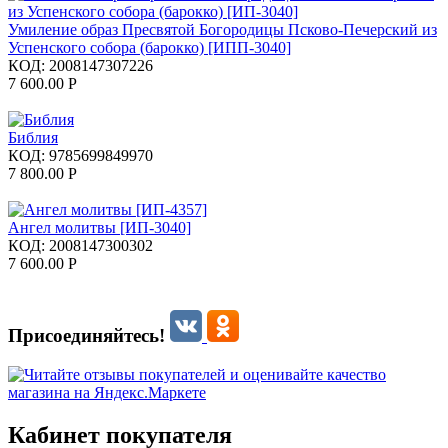
Умиление образ Пресвятой Богородицы Псково-Печерский из
Успенского собора (барокко) [ИПП-3040]
КОД:
2008147307226
7 600.00
Р
Библия
КОД:
9785699849970
7 800.00
Р
Ангел молитвы [ИП-3040]
КОД:
2008147300302
7 600.00
Р
Присоединяйтесь!
Кабинет покупателя