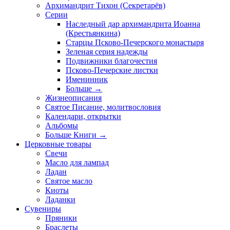
Архимандрит Тихон (Секретарёв)
Серии
Наследный дар архимандрита Иоанна
(Крестьянкина)
Старцы Псково-Печерского монастыря
Зеленая серия надежды
Подвижники благочестия
Псково-Печерские листки
Именинник
Больше
→
Жизнеописания
Святое Писание, молитвословия
Календари, открытки
Альбомы
Больше Книги
→
Церковные товары
Свечи
Масло для лампад
Ладан
Святое масло
Киоты
Ладанки
Сувениры
Пряники
Браслеты