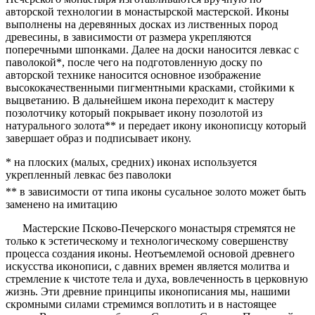
авторской технологии в монастырской мастерской. Иконы
выполнены на деревянных досках из лиственных пород
древесины, в зависимости от размера укрепляются
поперечными шпонками. Далее на доски наносится левкас с
паволокой*, после чего на подготовленную доску по
авторской технике наносится основное изображение
высококачественными пигментными красками, стойкими к
выцветанию. В дальнейшем икона переходит к мастеру
позолотчику который покрывает икону позолотой из
натурального золота** и передает икону иконописцу который
завершает образ и подписывает икону.
* на плоских (малых, средних) иконах используется
укрепленный левкас без паволоки
** в зависимости от типа иконы сусальное золото может быть
заменено на имитацию
Мастерские Псково-Печерского монастыря стремятся не
только к эстетическому и технологическому совершенству
процесса создания иконы. Неотъемлемой основой древнего
искусства иконописи, с давних времен является молитва и
стремление к чистоте тела и духа, вовлеченность в церковную
жизнь. Эти древние принципы иконописания мы, нашими
скромными силами стремимся воплотить и в настоящее