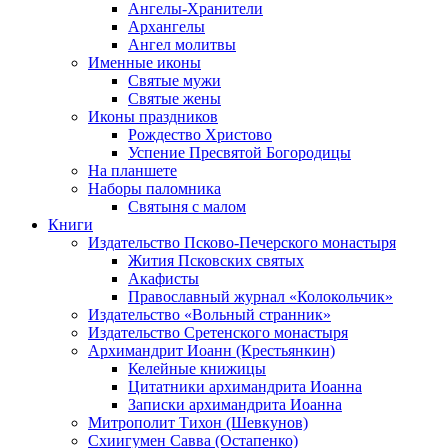
Ангелы-Хранители
Архангелы
Ангел молитвы
Именные иконы
Святые мужи
Святые жены
Иконы праздников
Рождество Христово
Успение Пресвятой Богородицы
На планшете
Наборы паломника
Святыня с малом
Книги
Издательство Псково-Печерского монастыря
Жития Псковских святых
Акафисты
Православный журнал «Колокольчик»
Издательство «Вольный странник»
Издательство Сретенского монастыря
Архимандрит Иоанн (Крестьянкин)
Келейные книжицы
Цитатники архимандрита Иоанна
Записки архимандрита Иоанна
Митрополит Тихон (Шевкунов)
Схиигумен Савва (Остапенко)