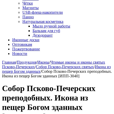
Чётки
Магниты
USB-флеш-накопители
Панно
Натуральная косметика
Мыло ручной работы
Бальзам для губ
Дезодорант
Иконные доски
Оптовикам
Пожертвование
Новости
Главная
/
Продукция
/
Иконы
/
Чтимые иконы и иконы святых
Псково-Печерских
/
Собор Псково-Печерских святых
/
Икона из
пещер Богом зданных
/
Собор Псково-Печерских преподобных.
Икона из пещер Богом зданных [ИПП-3040]
Собор Псково-Печерских
преподобных. Икона из
пещер Богом зданных