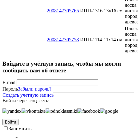
доска 
2008147305765
ИПП-1316
13x16 см
листв
пород
древе
Плоск
доска 
2008147305758
ИПП-1114
11х14 см
листв
пород
древе
Войдите в учётную запись, чтобы мы могли
сообщить вам об ответе
E-mail
Пароль
Забыли пароль?
Создать учетную запись
Войти через соц. сеть:
Войти
Запомнить