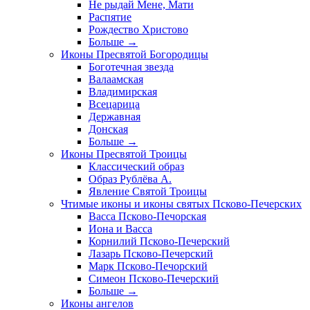
Не рыдай Мене, Мати
Распятие
Рождество Христово
Больше
→
Иконы Пресвятой Богородицы
Боготечная звезда
Валаамская
Владимирская
Всецарица
Державная
Донская
Больше
→
Иконы Пресвятой Троицы
Классический образ
Образ Рублёва А.
Явление Святой Троицы
Чтимые иконы и иконы святых Псково-Печерских
Васса Псково-Печорская
Иона и Васса
Корнилий Псково-Печерский
Лазарь Псково-Печерский
Марк Псково-Печорский
Симеон Псково-Печерский
Больше
→
Иконы ангелов