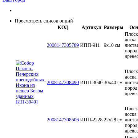
Просмотреть список опций
КОД
Артикул
Размеры
Осн
Плоск
доска 
2008147305789
ИПП-911
9х10 см
листв
пород
древе
Плоск
доска 
2008147308490
ИПП-3040
30x40 см
листв
пород
древе
Плоск
доска 
2008147308506
ИПП-2228
22х28 см
листв
пород
древе
Плоск