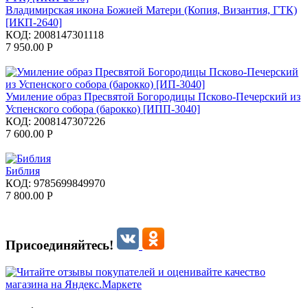
Владимирская икона Божией Матери (Копия, Византия, ГТК)
[ИКП-2640]
КОД:
2008147301118
7 950.00
Р
Умиление образ Пресвятой Богородицы Псково-Печерский из
Успенского собора (барокко) [ИПП-3040]
КОД:
2008147307226
7 600.00
Р
Библия
КОД:
9785699849970
7 800.00
Р
Присоединяйтесь!