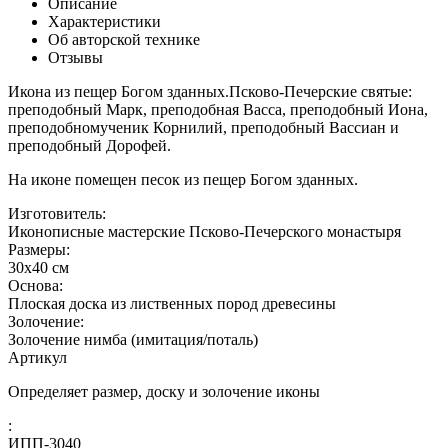
Описание
Характеристики
Об авторской технике
Отзывы
Икона из пещер Богом зданных.Псково-Печерские святые:
преподобный Марк, преподобная Васса, преподобный Иона,
преподобномученик Корнилий, преподобный Вассиан и
преподобный Дорофей.
На иконе помещен песок из пещер Богом зданных.
Изготовитель:
Иконописные мастерские Псково-Печерского монастыря
Размеры:
30x40 см
Основа:
Плоская доска из лиственных пород древесины
Золочение:
Золочение нимба (имитация/поталь)
Артикул
Определяет размер, доску и золочение иконы
:
ИПП-3040