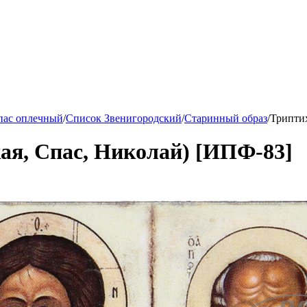
пас оплечный
/
Список Звенигородский
/
Старинный образ
/
Триптих
ая, Спас, Николай) [ИПФ-83]