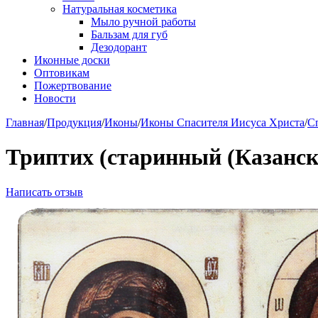
Натуральная косметика
Мыло ручной работы
Бальзам для губ
Дезодорант
Иконные доски
Оптовикам
Пожертвование
Новости
Главная
/
Продукция
/
Иконы
/
Иконы Спасителя Иисуса Христа
/
С
Триптих (старинный (Казанск
Написать отзыв