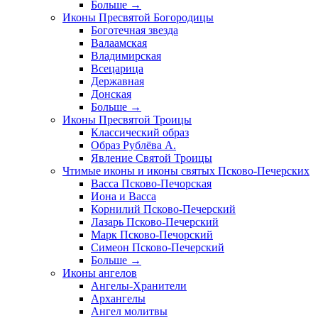
Больше
→
Иконы Пресвятой Богородицы
Боготечная звезда
Валаамская
Владимирская
Всецарица
Державная
Донская
Больше
→
Иконы Пресвятой Троицы
Классический образ
Образ Рублёва А.
Явление Святой Троицы
Чтимые иконы и иконы святых Псково-Печерских
Васса Псково-Печорская
Иона и Васса
Корнилий Псково-Печерский
Лазарь Псково-Печерский
Марк Псково-Печорский
Симеон Псково-Печерский
Больше
→
Иконы ангелов
Ангелы-Хранители
Архангелы
Ангел молитвы