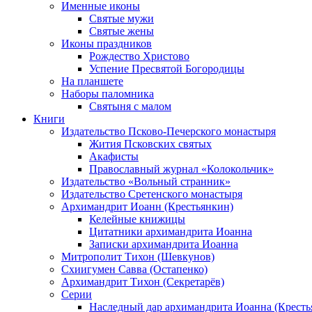
Именные иконы
Святые мужи
Святые жены
Иконы праздников
Рождество Христово
Успение Пресвятой Богородицы
На планшете
Наборы паломника
Святыня с малом
Книги
Издательство Псково-Печерского монастыря
Жития Псковских святых
Акафисты
Православный журнал «Колокольчик»
Издательство «Вольный странник»
Издательство Сретенского монастыря
Архимандрит Иоанн (Крестьянкин)
Келейные книжицы
Цитатники архимандрита Иоанна
Записки архимандрита Иоанна
Митрополит Тихон (Шевкунов)
Схиигумен Савва (Остапенко)
Архимандрит Тихон (Секретарёв)
Серии
Наследный дар архимандрита Иоанна (Кресть