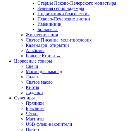
Старцы Псково-Печерского монастыря
Зеленая серия надежды
Подвижники благочестия
Псково-Печерские листки
Именинник
Больше
→
Жизнеописания
Святое Писание, молитвословия
Календари, открытки
Альбомы
Больше Книги
→
Церковные товары
Свечи
Масло для лампад
Ладан
Святое масло
Киоты
Ладанки
Сувениры
Пряники
Браслеты
Чётки
Магниты
USB-флеш-накопители
Панно