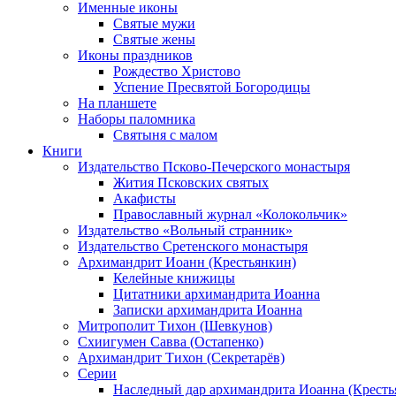
Именные иконы
Святые мужи
Святые жены
Иконы праздников
Рождество Христово
Успение Пресвятой Богородицы
На планшете
Наборы паломника
Святыня с малом
Книги
Издательство Псково-Печерского монастыря
Жития Псковских святых
Акафисты
Православный журнал «Колокольчик»
Издательство «Вольный странник»
Издательство Сретенского монастыря
Архимандрит Иоанн (Крестьянкин)
Келейные книжицы
Цитатники архимандрита Иоанна
Записки архимандрита Иоанна
Митрополит Тихон (Шевкунов)
Схиигумен Савва (Остапенко)
Архимандрит Тихон (Секретарёв)
Серии
Наследный дар архимандрита Иоанна (Кресть