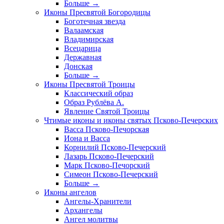
Больше
→
Иконы Пресвятой Богородицы
Боготечная звезда
Валаамская
Владимирская
Всецарица
Державная
Донская
Больше
→
Иконы Пресвятой Троицы
Классический образ
Образ Рублёва А.
Явление Святой Троицы
Чтимые иконы и иконы святых Псково-Печерских
Васса Псково-Печорская
Иона и Васса
Корнилий Псково-Печерский
Лазарь Псково-Печерский
Марк Псково-Печорский
Симеон Псково-Печерский
Больше
→
Иконы ангелов
Ангелы-Хранители
Архангелы
Ангел молитвы