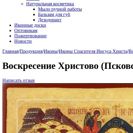
Натуральная косметика
Мыло ручной работы
Бальзам для губ
Дезодорант
Иконные доски
Оптовикам
Пожертвование
Новости
Главная
/
Продукция
/
Иконы
/
Иконы Спасителя Иисуса Христа
/
В
Воскресение Христово (Псков
Написать отзыв