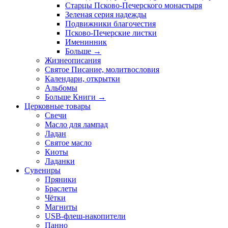
Старцы Псково-Печерского монастыря
Зеленая серия надежды
Подвижники благочестия
Псково-Печерские листки
Именинник
Больше
→
Жизнеописания
Святое Писание, молитвословия
Календари, открытки
Альбомы
Больше Книги
→
Церковные товары
Свечи
Масло для лампад
Ладан
Святое масло
Киоты
Ладанки
Сувениры
Пряники
Браслеты
Чётки
Магниты
USB-флеш-накопители
Панно