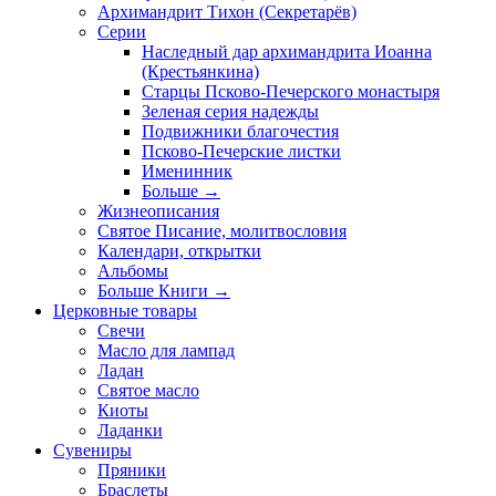
Архимандрит Тихон (Секретарёв)
Серии
Наследный дар архимандрита Иоанна
(Крестьянкина)
Старцы Псково-Печерского монастыря
Зеленая серия надежды
Подвижники благочестия
Псково-Печерские листки
Именинник
Больше
→
Жизнеописания
Святое Писание, молитвословия
Календари, открытки
Альбомы
Больше Книги
→
Церковные товары
Свечи
Масло для лампад
Ладан
Святое масло
Киоты
Ладанки
Сувениры
Пряники
Браслеты