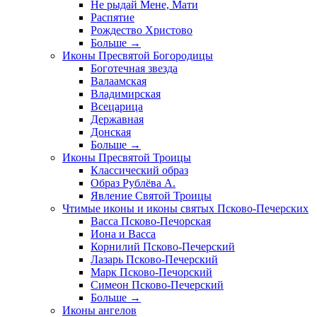
Не рыдай Мене, Мати
Распятие
Рождество Христово
Больше
→
Иконы Пресвятой Богородицы
Боготечная звезда
Валаамская
Владимирская
Всецарица
Державная
Донская
Больше
→
Иконы Пресвятой Троицы
Классический образ
Образ Рублёва А.
Явление Святой Троицы
Чтимые иконы и иконы святых Псково-Печерских
Васса Псково-Печорская
Иона и Васса
Корнилий Псково-Печерский
Лазарь Псково-Печерский
Марк Псково-Печорский
Симеон Псково-Печерский
Больше
→
Иконы ангелов