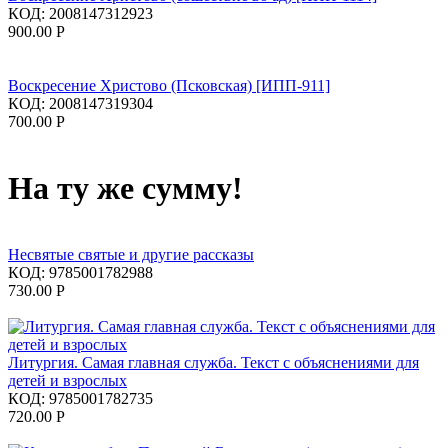
КОД:
2008147312923
900.00
Р
Воскресение Христово (Псковская) [ИПП-911]
КОД:
2008147319304
700.00
Р
На ту же сумму!
Несвятые святые и другие рассказы
КОД:
9785001782988
730.00
Р
Литургия. Самая главная служба. Текст с объяснениями для
детей и взрослых
КОД:
9785001782735
720.00
Р