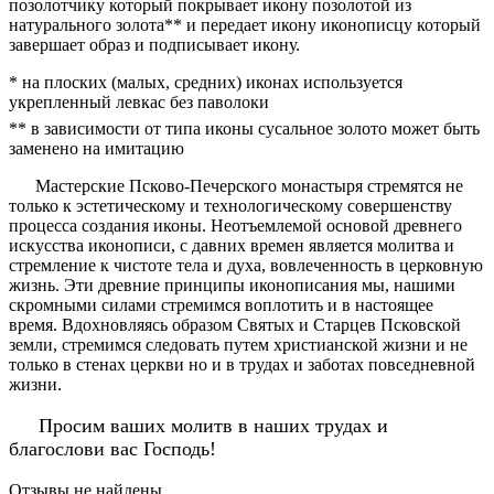
позолотчику который покрывает икону позолотой из
натурального золота** и передает икону иконописцу который
завершает образ и подписывает икону.
* на плоских (малых, средних) иконах используется
укрепленный левкас без паволоки
** в зависимости от типа иконы сусальное золото может быть
заменено на имитацию
Мастерские Псково-Печерского монастыря стремятся не
только к эстетическому и технологическому совершенству
процесса создания иконы. Неотъемлемой основой древнего
искусства иконописи, с давних времен является молитва и
стремление к чистоте тела и духа, вовлеченность в церковную
жизнь. Эти древние принципы иконописания мы, нашими
скромными силами стремимся воплотить и в настоящее
время. Вдохновляясь образом Святых и Старцев Псковской
земли, стремимся следовать путем христианской жизни и не
только в стенах церкви но и в трудах и заботах повседневной
жизни.
Просим ваших молитв в наших трудах и
благослови вас Господь!
Отзывы не найдены