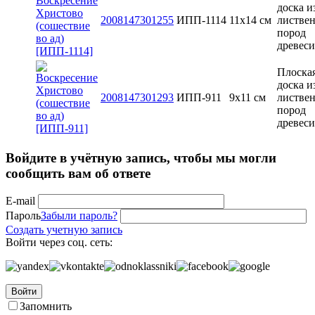
доска и
2008147301255
ИПП-1114
11х14 см
листве
пород
древес
Плоска
доска и
2008147301293
ИПП-911
9х11 см
листве
пород
древес
Войдите в учётную запись, чтобы мы могли
сообщить вам об ответе
E-mail
Пароль
Забыли пароль?
Создать учетную запись
Войти через соц. сеть:
Войти
Запомнить