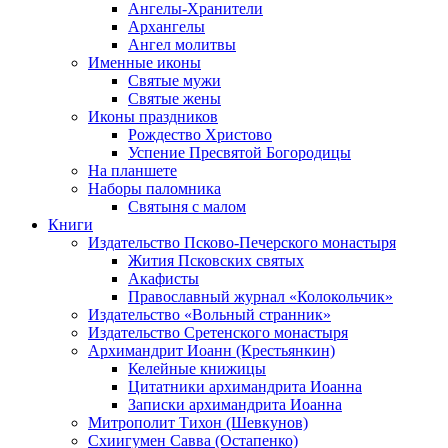
Ангелы-Хранители
Архангелы
Ангел молитвы
Именные иконы
Святые мужи
Святые жены
Иконы праздников
Рождество Христово
Успение Пресвятой Богородицы
На планшете
Наборы паломника
Святыня с малом
Книги
Издательство Псково-Печерского монастыря
Жития Псковских святых
Акафисты
Православный журнал «Колокольчик»
Издательство «Вольный странник»
Издательство Сретенского монастыря
Архимандрит Иоанн (Крестьянкин)
Келейные книжицы
Цитатники архимандрита Иоанна
Записки архимандрита Иоанна
Митрополит Тихон (Шевкунов)
Схиигумен Савва (Остапенко)