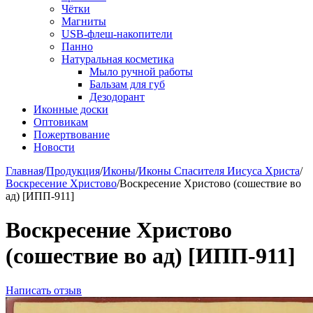
Чётки
Магниты
USB-флеш-накопители
Панно
Натуральная косметика
Мыло ручной работы
Бальзам для губ
Дезодорант
Иконные доски
Оптовикам
Пожертвование
Новости
Главная
/
Продукция
/
Иконы
/
Иконы Спасителя Иисуса Христа
/
Воскресение Христово
/
Воскресение Христово (сошествие во
ад) [ИПП-911]
Воскресение Христово
(сошествие во ад) [ИПП-911]
Написать отзыв