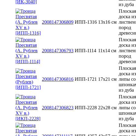
из дуба
Плоская
доска из
2008147306809
ИПП-1316
13x16 см
листве
пород
древес
Плоская
доска из
2008147306793
ИПП-1114
11х14 см
листве
пород
древес
Плоская
доска из
2008147306816
ИПП-1721
17х21 см
липы со
шпонка
из дуба
Плоская
доска из
2008147306823
ИПП-2228
22х28 см
липы со
шпонка
из дуба
Плоская
доска из