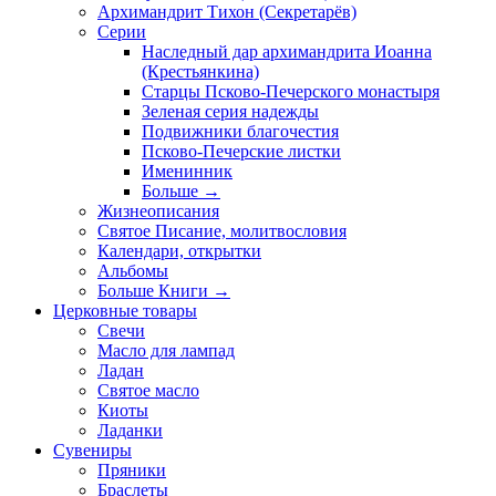
Архимандрит Тихон (Секретарёв)
Серии
Наследный дар архимандрита Иоанна
(Крестьянкина)
Старцы Псково-Печерского монастыря
Зеленая серия надежды
Подвижники благочестия
Псково-Печерские листки
Именинник
Больше
→
Жизнеописания
Святое Писание, молитвословия
Календари, открытки
Альбомы
Больше Книги
→
Церковные товары
Свечи
Масло для лампад
Ладан
Святое масло
Киоты
Ладанки
Сувениры
Пряники
Браслеты