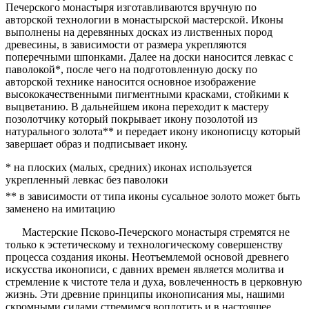
Печерского монастыря изготавливаются вручную по
авторской технологии в монастырской мастерской. Иконы
выполнены на деревянных досках из лиственных пород
древесины, в зависимости от размера укрепляются
поперечными шпонками. Далее на доски наносится левкас с
паволокой*, после чего на подготовленную доску по
авторской технике наносится основное изображение
высококачественными пигментными красками, стойкими к
выцветанию. В дальнейшем икона переходит к мастеру
позолотчику который покрывает икону позолотой из
натурального золота** и передает икону иконописцу который
завершает образ и подписывает икону.
* на плоских (малых, средних) иконах используется
укрепленный левкас без паволоки
** в зависимости от типа иконы сусальное золото может быть
заменено на имитацию
Мастерские Псково-Печерского монастыря стремятся не
только к эстетическому и технологическому совершенству
процесса создания иконы. Неотъемлемой основой древнего
искусства иконописи, с давних времен является молитва и
стремление к чистоте тела и духа, вовлеченность в церковную
жизнь. Эти древние принципы иконописания мы, нашими
скромными силами стремимся воплотить и в настоящее