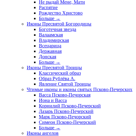
Не рыдай Мене, Мати
Распятие
Рождество Христово
Больше
→
Иконы Пресвятой Богородицы
Боготечная звезда
Валаамская
Владимирская
Всецарица
Державная
Донская
Больше
→
Иконы Пресвятой Троицы
Классический образ
Образ Рублёва А.
Явление Святой Троицы
Чтимые иконы и иконы святых Псково-Печерских
Васса Псково-Печорская
Иона и Васса
Корнилий Псково-Печерский
Лазарь Псково-Печерский
Марк Псково-Печорский
Симеон Псково-Печерский
Больше
→
Иконы ангелов