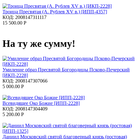
Троица Пресвятая (А. Рублев XV в.) [ИПП-4357]
КОД:
2008147311117
15 500.00
Р
На ту же сумму!
Умиление образ Пресвятой Богородицы Псково-Печерский
[ИКП-2228]
КОД:
2008147307066
5 000.00
Р
Всевидящее Око Божие [ИПП-2228]
КОД:
2008147304409
5 200.00
Р
Даниил Московский святой благоверный князь (ростовая)