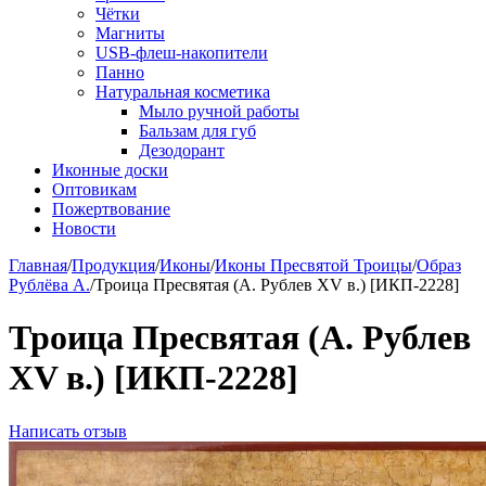
Чётки
Магниты
USB-флеш-накопители
Панно
Натуральная косметика
Мыло ручной работы
Бальзам для губ
Дезодорант
Иконные доски
Оптовикам
Пожертвование
Новости
Главная
/
Продукция
/
Иконы
/
Иконы Пресвятой Троицы
/
Образ
Рублёва А.
/
Троица Пресвятая (А. Рублев XV в.) [ИКП-2228]
Троица Пресвятая (А. Рублев
XV в.) [ИКП-2228]
Написать отзыв