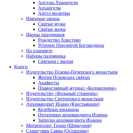
Ангелы-Хранители
Архангелы
Ангел молитвы
Именные иконы
Святые мужи
Святые жены
Иконы праздников
Рождество Христово
Успение Пресвятой Богородицы
На планшете
Наборы паломника
Святыня с малом
Книги
Издательство Псково-Печерского монастыря
Жития Псковских святых
Акафисты
Православный журнал «Колокольчик»
Издательство «Вольный странник»
Издательство Сретенского монастыря
Архимандрит Иоанн (Крестьянкин)
Келейные книжицы
Цитатники архимандрита Иоанна
Записки архимандрита Иоанна
Митрополит Тихон (Шевкунов)
Схиигумен Савва (Остапенко)