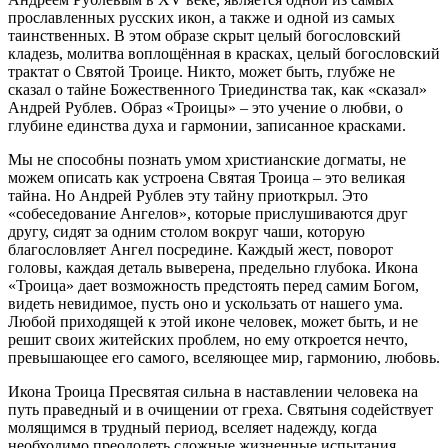
прославленных русских икон, а также и одной из самых
таинственных. В этом образе скрыт целый богословский
кладезь, молитва воплощённая в красках, целый богословский
трактат о Святой Троице. Никто, может быть, глубже не
сказал о тайне Божественного Триединства так, как «сказал»
Андрей Рублев. Образ «Троицы» – это учение о любви, о
глубине единства духа и гармонии, записанное красками.
Мы не способны познать умом христианские догматы, не
можем описать как устроена Святая Троица – это великая
тайна. Но Андрей Рублев эту тайну приоткрыл. Это
«собеседование Ангелов», которые прислушиваются друг
другу, сидят за одним столом вокруг чаши, которую
благословляет Ангел посредине. Каждый жест, поворот
головы, каждая деталь выверена, предельно глубока. Икона
«Троица» дает возможность предстоять перед самим Богом,
видеть невидимое, пусть оно и ускользать от нашего ума.
Любой приходящей к этой иконе человек, может быть, и не
решит своих житейских проблем, но ему откроется нечто,
превышающее его самого, вселяющее мир, гармонию, любовь.
Икона Троица Пресвятая сильна в наставлении человека на
путь праведный и в очищении от греха. Святыня содействует
молящимся в трудный период, вселяет надежду, когда
необходимо преодолеть сложные жизненные испытания.