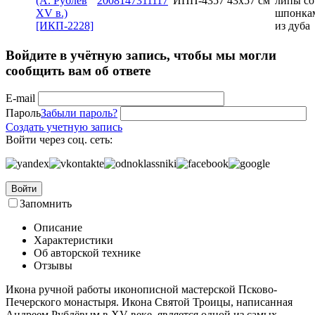
2008147311117
ИПП-4357
43x57 см
липы со
шпонка
из дуба
Войдите в учётную запись, чтобы мы могли
сообщить вам об ответе
E-mail
Пароль
Забыли пароль?
Создать учетную запись
Войти через соц. сеть:
Войти
Запомнить
Описание
Характеристики
Об авторской технике
Отзывы
Икона ручной работы иконописной мастерской Псково-
Печерского монастыря. Икона Святой Троицы, написанная
Андреем Рублёвым в XV веке, является одной из самых