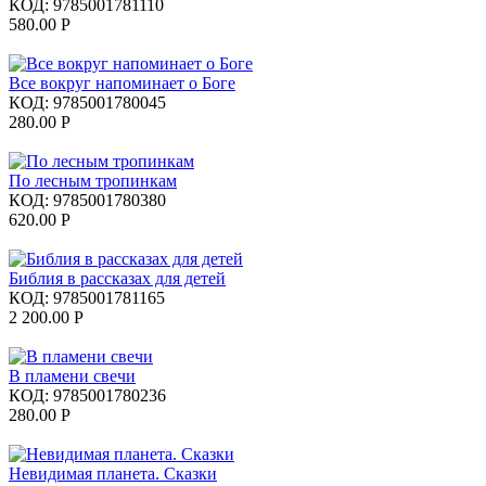
КОД:
9785001781110
580.00
Р
Все вокруг напоминает о Боге
КОД:
9785001780045
280.00
Р
По лесным тропинкам
КОД:
9785001780380
620.00
Р
Библия в рассказах для детей
КОД:
9785001781165
2 200.00
Р
В пламени свечи
КОД:
9785001780236
280.00
Р
Невидимая планета. Сказки