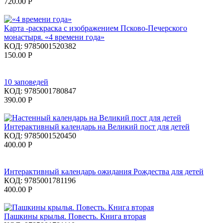
720.00
Р
Карта -раскраска с изображением Псково-Печерского
монастыря. «4 времени года»
КОД:
9785001520382
150.00
Р
10 заповедей
КОД:
9785001780847
390.00
Р
Интерактивный календарь на Великий пост для детей
КОД:
9785001520450
400.00
Р
Интерактивный календарь ожидания Рождества для детей
КОД:
9785001781196
400.00
Р
Пашкины крылья. Повесть. Книга вторая