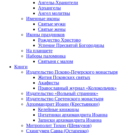
Ангелы-Хранители
Архангелы
Ангел молитвы
Именные иконы
Святые мужи
Святые жены
Иконы праздников
Рождество Христово
Успение Пресвятой Богородицы
На планшете
Наборы паломника
Святыня с малом
Книги
Издательство Псково-Печерского монастыря
Жития Псковских святых
Акафисты
Православный журнал «Колокольчик»
Издательство «Вольный странник»
Издательство Сретенского монастыря
Архимандрит Иоанн (Крестьянкин)
Келейные книжицы
Цитатники архимандрита Иоанна
Записки архимандрита Иоанна
Митрополит Тихон (Шевкунов)
Схиигумен Савва (Остапенко)