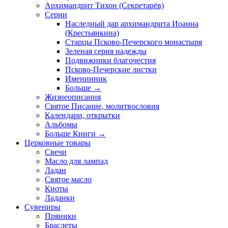
Архимандрит Тихон (Секретарёв)
Серии
Наследный дар архимандрита Иоанна
(Крестьянкина)
Старцы Псково-Печерского монастыря
Зеленая серия надежды
Подвижники благочестия
Псково-Печерские листки
Именинник
Больше
→
Жизнеописания
Святое Писание, молитвословия
Календари, открытки
Альбомы
Больше Книги
→
Церковные товары
Свечи
Масло для лампад
Ладан
Святое масло
Киоты
Ладанки
Сувениры
Пряники
Браслеты