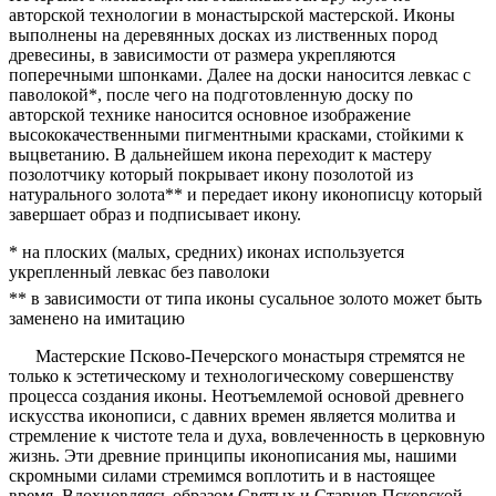
авторской технологии в монастырской мастерской. Иконы
выполнены на деревянных досках из лиственных пород
древесины, в зависимости от размера укрепляются
поперечными шпонками. Далее на доски наносится левкас с
паволокой*, после чего на подготовленную доску по
авторской технике наносится основное изображение
высококачественными пигментными красками, стойкими к
выцветанию. В дальнейшем икона переходит к мастеру
позолотчику который покрывает икону позолотой из
натурального золота** и передает икону иконописцу который
завершает образ и подписывает икону.
* на плоских (малых, средних) иконах используется
укрепленный левкас без паволоки
** в зависимости от типа иконы сусальное золото может быть
заменено на имитацию
Мастерские Псково-Печерского монастыря стремятся не
только к эстетическому и технологическому совершенству
процесса создания иконы. Неотъемлемой основой древнего
искусства иконописи, с давних времен является молитва и
стремление к чистоте тела и духа, вовлеченность в церковную
жизнь. Эти древние принципы иконописания мы, нашими
скромными силами стремимся воплотить и в настоящее
время. Вдохновляясь образом Святых и Старцев Псковской