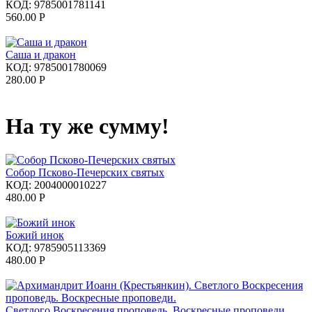
КОД:
9785001781141
560.00
Р
Саша и дракон
КОД:
9785001780069
280.00
Р
На ту же сумму!
Собор Псково-Печерских святых
КОД:
2004000010227
480.00
Р
Божий инок
КОД:
9785905113369
480.00
Р
Светлого Воскресения проповедь. Воскресные проповеди