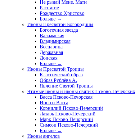
Не рыдай Мене, Мати
Распятие
Рождество Христово
Больше
→
Иконы Пресвятой Богородицы
Боготечная звезда
Валаамская
Владимирская
Всецарица
Державная
Донская
Больше
→
Иконы Пресвятой Троицы
Классический образ
Образ Рублёва А.
Явление Святой Троицы
Чтимые иконы и иконы святых Псково-Печерских
Васса Псково-Печорская
Иона и Васса
Корнилий Псково-Печерский
Лазарь Псково-Печерский
Марк Псково-Печорский
Симеон Псково-Печерский
Больше
→
Иконы ангелов