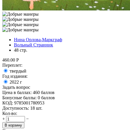
Нина Орлова-Маркграф
Вольный Странник
48 стр.
460.00
Р
Переплет:
твердый
Год издания:
2022
г
Задать вопрос
Цена в баллах:
460 баллов
Бонусные баллы:
0 баллов
КОД:
9785001780953
Доступность:
18 шт.
Кол-во:
+
−
В корзину