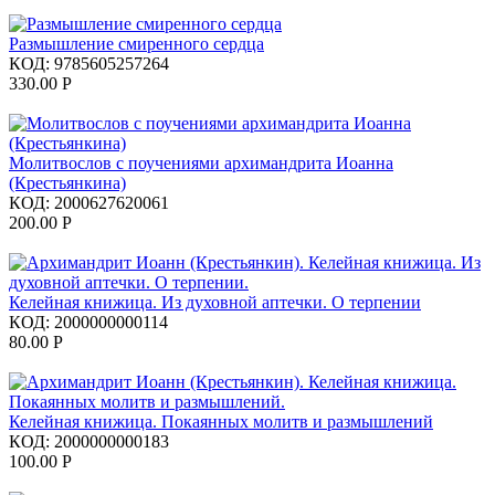
Размышление смиренного сердца
КОД:
9785605257264
330.00
Р
Молитвослов с поучениями архимандрита Иоанна
(Крестьянкина)
КОД:
2000627620061
200.00
Р
Келейная книжица. Из духовной аптечки. О терпении
КОД:
2000000000114
80.00
Р
Келейная книжица. Покаянных молитв и размышлений
КОД:
2000000000183
100.00
Р