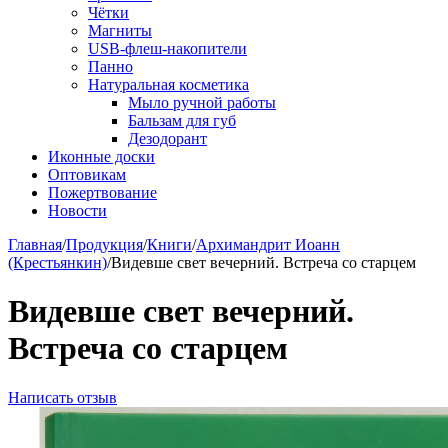
Чётки
Магниты
USB-флеш-накопители
Панно
Натуральная косметика
Мыло ручной работы
Бальзам для губ
Дезодорант
Иконные доски
Оптовикам
Пожертвование
Новости
Главная
/
Продукция
/
Книги
/
Архимандрит Иоанн
(Крестьянкин)
/
Видевше свет вечерний. Встреча со старцем
Видевше свет вечерний.
Встреча со старцем
Написать отзыв