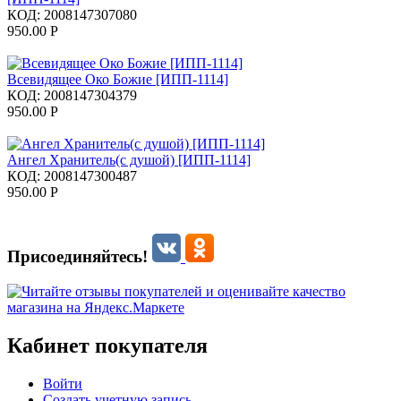
КОД:
2008147307080
950.00
Р
Всевидящее Око Божие [ИПП-1114]
КОД:
2008147304379
950.00
Р
Ангел Хранитель(с душой) [ИПП-1114]
КОД:
2008147300487
950.00
Р
Присоединяйтесь!
Кабинет покупателя
Войти
Создать учетную запись