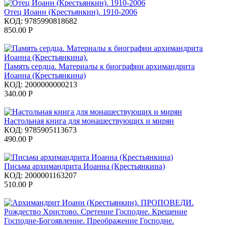
Отец Иоанн (Крестьянкин). 1910-2006
КОД:
9785990818682
850.00
Р
Память сердца. Материалы к биографии архимандрита
Иоанна (Крестьянкина)
КОД:
2000000000213
340.00
Р
Настольная книга для монашествующих и мирян
КОД:
9785905113673
490.00
Р
Письма архимандрита Иоанна (Крестьянкина)
КОД:
2000001163207
510.00
Р