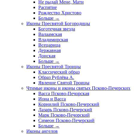
Не рыдай Мене, Мати
Распятие
Рождество Христово
Больше
→
Иконы Пресвятой Богородицы
Боготечная звезда
Валаамская
Владимирская
Всецарица
Державная
Донская
Больше
→
Иконы Пресвятой Троицы
Классический образ
Образ Рублёва А.
Явление Святой Троицы
Чтимые иконы и иконы святых Псково-Печерских
Васса Псково-Печорская
Иона и Васса
Корнилий Псково-Печерский
Лазарь Псково-Печерский
Марк Псково-Печорский
Симеон Псково-Печерский
Больше
→
Иконы ангелов