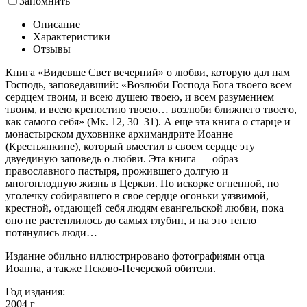
Запомнить
Описание
Характеристики
Отзывы
Книга «Видевше Свет вечерний» о любви, которую дал нам
Господь, заповедавший: «Возлюби Господа Бога твоего всем
сердцем твоим, и всею душею твоею, и всем разумением
твоим, и всею крепостию твоею… возлюби ближнего твоего,
как самого себя» (Мк. 12, 30–31). А еще эта книга о старце и
монастырском духовнике архимандрите Иоанне
(Крестьянкине), который вместил в своем сердце эту
двуединую заповедь о любви. Эта книга — образ
православного пастыря, прожившего долгую и
многоплодную жизнь в Церкви. По искорке огненной, по
уголечку собиравшего в свое сердце огоньки уязвимой,
крестной, отдающей себя людям евангельской любви, пока
оно не растеплилось до самых глубин, и на это тепло
потянулись люди…
Издание обильно иллюстрировано фотографиями отца
Иоанна, а также Псково-Печерской обители.
Год издания:
2004
г