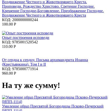
Проповеди. Рождество Христово. Сретение Господне.
Крещение Господне-Богоявление. Преображение Господне.
Воздвижение Честного и Животворящего Креста
КОД:
2000000000244
100.00
Р
Опыт построения исповеди
КОД:
9785001520542
110.00
Р
От сердца к сердцу. Письма архимандрита Иоанна
(Крестьянкина). Том I и II
КОД:
9785000771914
960.00
Р
На ту же сумму!
Умиление образ Пресвятой Богородицы Псково-Печерский
[ИПП-1114]