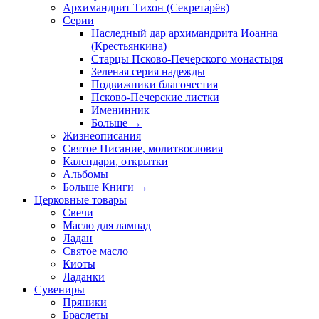
Архимандрит Тихон (Секретарёв)
Серии
Наследный дар архимандрита Иоанна
(Крестьянкина)
Старцы Псково-Печерского монастыря
Зеленая серия надежды
Подвижники благочестия
Псково-Печерские листки
Именинник
Больше
→
Жизнеописания
Святое Писание, молитвословия
Календари, открытки
Альбомы
Больше Книги
→
Церковные товары
Свечи
Масло для лампад
Ладан
Святое масло
Киоты
Ладанки
Сувениры
Пряники
Браслеты