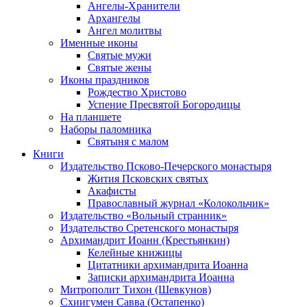
Ангелы-Хранители
Архангелы
Ангел молитвы
Именные иконы
Святые мужи
Святые жены
Иконы праздников
Рождество Христово
Успение Пресвятой Богородицы
На планшете
Наборы паломника
Святыня с малом
Книги
Издательство Псково-Печерского монастыря
Жития Псковских святых
Акафисты
Православный журнал «Колокольчик»
Издательство «Вольный странник»
Издательство Сретенского монастыря
Архимандрит Иоанн (Крестьянкин)
Келейные книжицы
Цитатники архимандрита Иоанна
Записки архимандрита Иоанна
Митрополит Тихон (Шевкунов)
Схиигумен Савва (Остапенко)