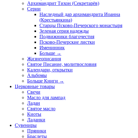
Архимандрит Тихон (Секретарёв)
Серии
Наследный дар архимандрита Иоанна
(Крестьянкина)
Старцы Псково-Печерского монастыря
Зеленая серия надежды
Подвижники благочестия
Псково-Печерские листки
Именинник
Больше
→
Жизнеописания
Святое Писание, молитвословия
Календари, открытки
Альбомы
Больше Книги
→
Церковные товары
Свечи
Масло для лампад
Ладан
Святое масло
Киоты
Ладанки
Сувениры
Пряники
Браслеты