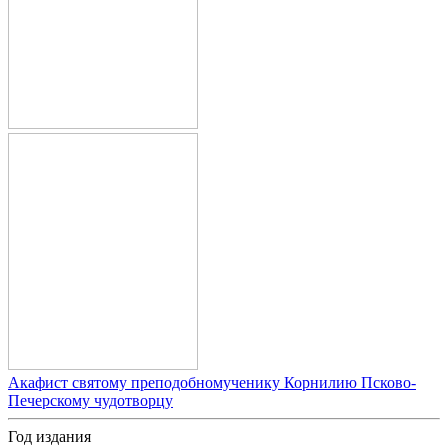
Акафист святому преподобномученику Корнилию Псково-
Печерскому чудотворцу
Год издания