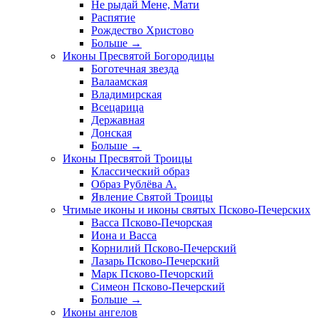
Не рыдай Мене, Мати
Распятие
Рождество Христово
Больше
→
Иконы Пресвятой Богородицы
Боготечная звезда
Валаамская
Владимирская
Всецарица
Державная
Донская
Больше
→
Иконы Пресвятой Троицы
Классический образ
Образ Рублёва А.
Явление Святой Троицы
Чтимые иконы и иконы святых Псково-Печерских
Васса Псково-Печорская
Иона и Васса
Корнилий Псково-Печерский
Лазарь Псково-Печерский
Марк Псково-Печорский
Симеон Псково-Печерский
Больше
→
Иконы ангелов