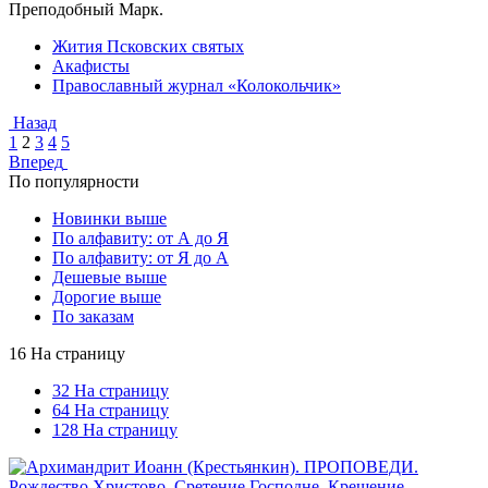
Преподобный Марк.
Жития Псковских святых
Акафисты
Православный журнал «Колокольчик»
Назад
1
2
3
4
5
Вперед
По популярности
Новинки выше
По алфавиту: от А до Я
По алфавиту: от Я до А
Дешевые выше
Дорогие выше
По заказам
16 На страницу
32 На страницу
64 На страницу
128 На страницу