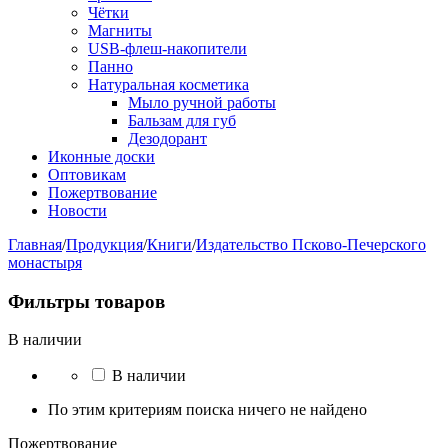
Чётки
Магниты
USB-флеш-накопители
Панно
Натуральная косметика
Мыло ручной работы
Бальзам для губ
Дезодорант
Иконные доски
Оптовикам
Пожертвование
Новости
Главная
/
Продукция
/
Книги
/
Издательство Псково-Печерского
монастыря
Фильтры товаров
В наличии
В наличии
По этим критериям поиска ничего не найдено
Пожертвование