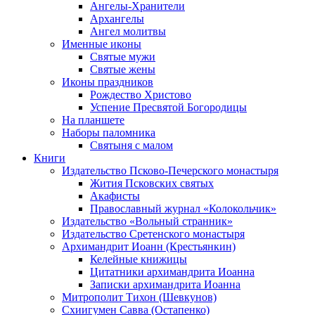
Ангелы-Хранители
Архангелы
Ангел молитвы
Именные иконы
Святые мужи
Святые жены
Иконы праздников
Рождество Христово
Успение Пресвятой Богородицы
На планшете
Наборы паломника
Святыня с малом
Книги
Издательство Псково-Печерского монастыря
Жития Псковских святых
Акафисты
Православный журнал «Колокольчик»
Издательство «Вольный странник»
Издательство Сретенского монастыря
Архимандрит Иоанн (Крестьянкин)
Келейные книжицы
Цитатники архимандрита Иоанна
Записки архимандрита Иоанна
Митрополит Тихон (Шевкунов)
Схиигумен Савва (Остапенко)