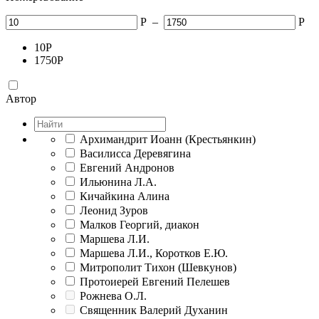
Р
–
Р
10
Р
1750
Р
Автор
Архимандрит Иоанн (Крестьянкин)
Василисса Деревягина
Евгений Андронов
Ильюнина Л.А.
Кичайкина Алина
Леонид Зуров
Малков Георгий, диакон
Маршева Л.И.
Маршева Л.И., Коротков Е.Ю.
Митрополит Тихон (Шевкунов)
Протоиерей Евгений Пелешев
Рожнева О.Л.
Священник Валерий Духанин