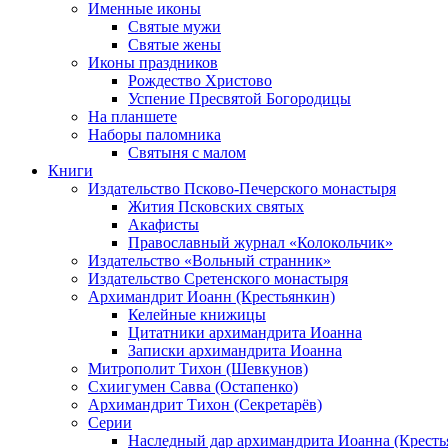
Именные иконы
Святые мужи
Святые жены
Иконы праздников
Рождество Христово
Успение Пресвятой Богородицы
На планшете
Наборы паломника
Святыня с малом
Книги
Издательство Псково-Печерского монастыря
Жития Псковских святых
Акафисты
Православный журнал «Колокольчик»
Издательство «Вольный странник»
Издательство Сретенского монастыря
Архимандрит Иоанн (Крестьянкин)
Келейные книжицы
Цитатники архимандрита Иоанна
Записки архимандрита Иоанна
Митрополит Тихон (Шевкунов)
Схиигумен Савва (Остапенко)
Архимандрит Тихон (Секретарёв)
Серии
Наследный дар архимандрита Иоанна (Кресть