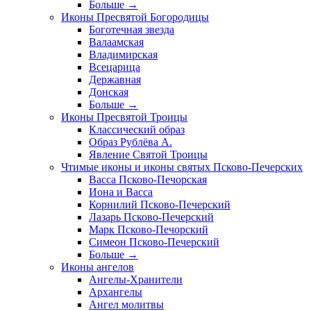
Больше
→
Иконы Пресвятой Богородицы
Боготечная звезда
Валаамская
Владимирская
Всецарица
Державная
Донская
Больше
→
Иконы Пресвятой Троицы
Классический образ
Образ Рублёва А.
Явление Святой Троицы
Чтимые иконы и иконы святых Псково-Печерских
Васса Псково-Печорская
Иона и Васса
Корнилий Псково-Печерский
Лазарь Псково-Печерский
Марк Псково-Печорский
Симеон Псково-Печерский
Больше
→
Иконы ангелов
Ангелы-Хранители
Архангелы
Ангел молитвы