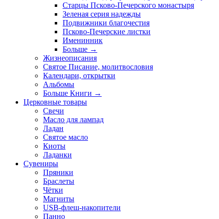
Старцы Псково-Печерского монастыря
Зеленая серия надежды
Подвижники благочестия
Псково-Печерские листки
Именинник
Больше
→
Жизнеописания
Святое Писание, молитвословия
Календари, открытки
Альбомы
Больше Книги
→
Церковные товары
Свечи
Масло для лампад
Ладан
Святое масло
Киоты
Ладанки
Сувениры
Пряники
Браслеты
Чётки
Магниты
USB-флеш-накопители
Панно