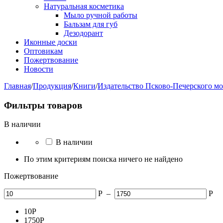
Натуральная косметика
Мыло ручной работы
Бальзам для губ
Дезодорант
Иконные доски
Оптовикам
Пожертвование
Новости
Главная
/
Продукция
/
Книги
/
Издательство Псково-Печерского м
Фильтры товаров
В наличии
В наличии
По этим критериям поиска ничего не найдено
Пожертвование
Р
–
Р
10
Р
1750
Р