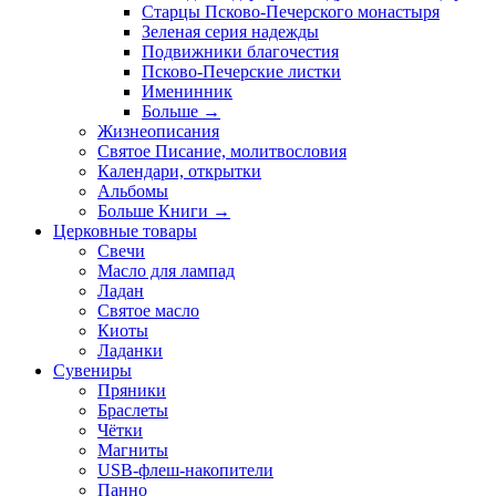
Старцы Псково-Печерского монастыря
Зеленая серия надежды
Подвижники благочестия
Псково-Печерские листки
Именинник
Больше
→
Жизнеописания
Святое Писание, молитвословия
Календари, открытки
Альбомы
Больше Книги
→
Церковные товары
Свечи
Масло для лампад
Ладан
Святое масло
Киоты
Ладанки
Сувениры
Пряники
Браслеты
Чётки
Магниты
USB-флеш-накопители
Панно