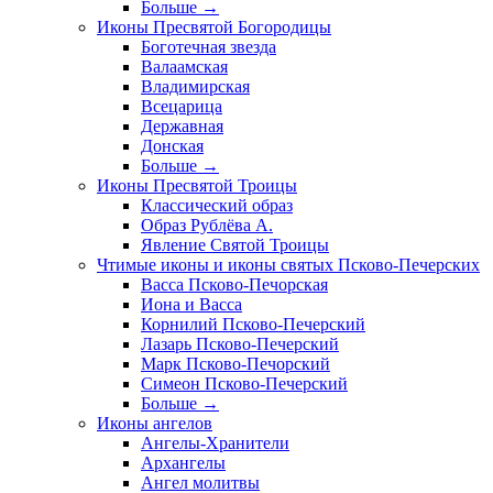
Больше
→
Иконы Пресвятой Богородицы
Боготечная звезда
Валаамская
Владимирская
Всецарица
Державная
Донская
Больше
→
Иконы Пресвятой Троицы
Классический образ
Образ Рублёва А.
Явление Святой Троицы
Чтимые иконы и иконы святых Псково-Печерских
Васса Псково-Печорская
Иона и Васса
Корнилий Псково-Печерский
Лазарь Псково-Печерский
Марк Псково-Печорский
Симеон Псково-Печерский
Больше
→
Иконы ангелов
Ангелы-Хранители
Архангелы
Ангел молитвы