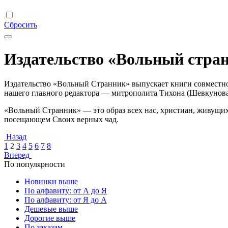
Сбросить
Издательство «Вольный стра
Издательство «Вольный Странник» выпускает книги совместно
нашего главного редактора — митрополита Тихона (Шевкунова
«Вольный Странник» — это образ всех нас, христиан, живущих
посещающем Своих верных чад.
Назад
1
2
3
4
5
6
7
8
Вперед
По популярности
Новинки выше
По алфавиту: от А до Я
По алфавиту: от Я до А
Дешевые выше
Дорогие выше
По заказам