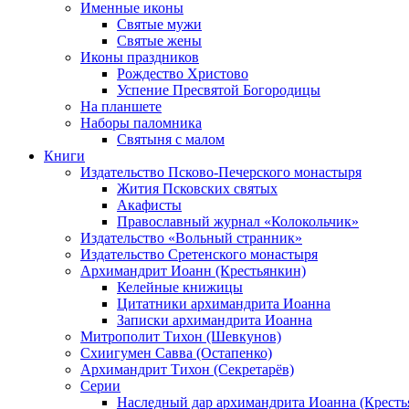
Именные иконы
Святые мужи
Святые жены
Иконы праздников
Рождество Христово
Успение Пресвятой Богородицы
На планшете
Наборы паломника
Святыня с малом
Книги
Издательство Псково-Печерского монастыря
Жития Псковских святых
Акафисты
Православный журнал «Колокольчик»
Издательство «Вольный странник»
Издательство Сретенского монастыря
Архимандрит Иоанн (Крестьянкин)
Келейные книжицы
Цитатники архимандрита Иоанна
Записки архимандрита Иоанна
Митрополит Тихон (Шевкунов)
Схиигумен Савва (Остапенко)
Архимандрит Тихон (Секретарёв)
Серии
Наследный дар архимандрита Иоанна (Кресть