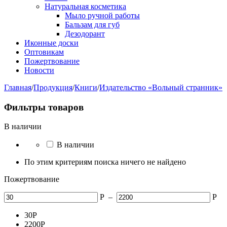
Натуральная косметика
Мыло ручной работы
Бальзам для губ
Дезодорант
Иконные доски
Оптовикам
Пожертвование
Новости
Главная
/
Продукция
/
Книги
/
Издательство «Вольный странник»
Фильтры товаров
В наличии
В наличии
По этим критериям поиска ничего не найдено
Пожертвование
Р
–
Р
30
Р
2200
Р