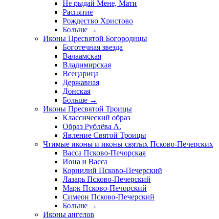
Не рыдай Мене, Мати
Распятие
Рождество Христово
Больше
→
Иконы Пресвятой Богородицы
Боготечная звезда
Валаамская
Владимирская
Всецарица
Державная
Донская
Больше
→
Иконы Пресвятой Троицы
Классический образ
Образ Рублёва А.
Явление Святой Троицы
Чтимые иконы и иконы святых Псково-Печерских
Васса Псково-Печорская
Иона и Васса
Корнилий Псково-Печерский
Лазарь Псково-Печерский
Марк Псково-Печорский
Симеон Псково-Печерский
Больше
→
Иконы ангелов