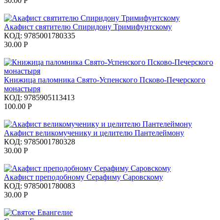
30.00
Р
Акафист святителю Спиридону Тримифунтскому
КОД:
9785001780335
30.00
Р
Книжица паломника Свято-Успенского Псково-Печерского
монастыря
КОД:
9785905113413
100.00
Р
Акафист великомученику и целителю Пантелеймону
КОД:
9785001780328
30.00
Р
Акафист преподобному Серафиму Саровскому
КОД:
9785001780083
30.00
Р