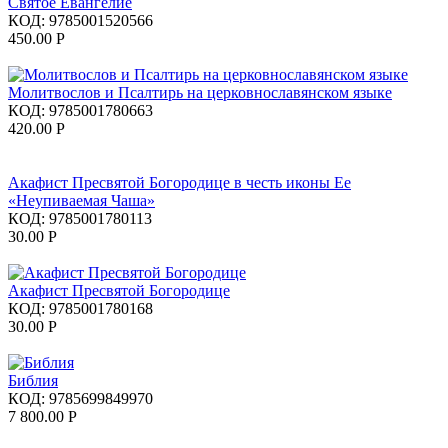
Святое Евангелие
КОД:
9785001520566
450.00
Р
Молитвослов и Псалтирь на церковнославянском языке
КОД:
9785001780663
420.00
Р
Акафист Пресвятой Богородице в честь иконы Ее
«Неупиваемая Чаша»
КОД:
9785001780113
30.00
Р
Акафист Пресвятой Богородице
КОД:
9785001780168
30.00
Р
Библия
КОД:
9785699849970
7 800.00
Р