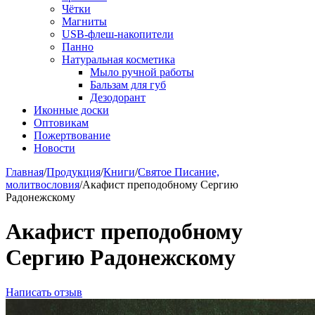
Чётки
Магниты
USB-флеш-накопители
Панно
Натуральная косметика
Мыло ручной работы
Бальзам для губ
Дезодорант
Иконные доски
Оптовикам
Пожертвование
Новости
Главная
/
Продукция
/
Книги
/
Святое Писание,
молитвословия
/
Акафист преподобному Сергию
Радонежскому
Акафист преподобному
Сергию Радонежскому
Написать отзыв