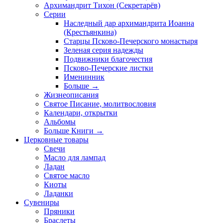
Архимандрит Тихон (Секретарёв)
Серии
Наследный дар архимандрита Иоанна
(Крестьянкина)
Старцы Псково-Печерского монастыря
Зеленая серия надежды
Подвижники благочестия
Псково-Печерские листки
Именинник
Больше
→
Жизнеописания
Святое Писание, молитвословия
Календари, открытки
Альбомы
Больше Книги
→
Церковные товары
Свечи
Масло для лампад
Ладан
Святое масло
Киоты
Ладанки
Сувениры
Пряники
Браслеты