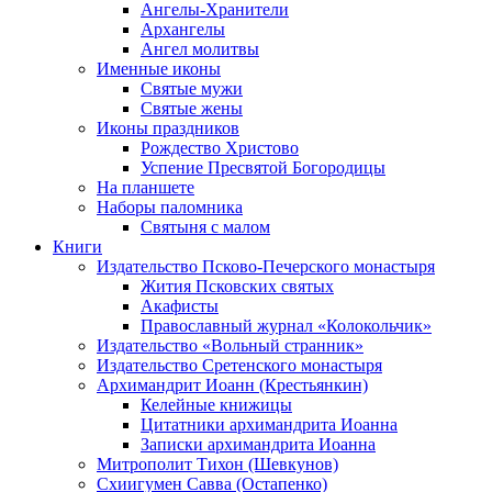
Ангелы-Хранители
Архангелы
Ангел молитвы
Именные иконы
Святые мужи
Святые жены
Иконы праздников
Рождество Христово
Успение Пресвятой Богородицы
На планшете
Наборы паломника
Святыня с малом
Книги
Издательство Псково-Печерского монастыря
Жития Псковских святых
Акафисты
Православный журнал «Колокольчик»
Издательство «Вольный странник»
Издательство Сретенского монастыря
Архимандрит Иоанн (Крестьянкин)
Келейные книжицы
Цитатники архимандрита Иоанна
Записки архимандрита Иоанна
Митрополит Тихон (Шевкунов)
Схиигумен Савва (Остапенко)