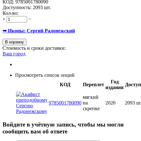
КОД:
9785001780090
Доступность:
2093 шт.
Кол-во:
+
−
➥ Иконы: Сергий Радонежский
В корзину
Стоимость и сроки доставки:
Ваш город
Просмотреть список опций
Год
КОД
Переплет
Доступ
издания
мягкий
9785001780090
на
2020
2093 шт
скрепке
Войдите в учётную запись, чтобы мы могли
сообщить вам об ответе