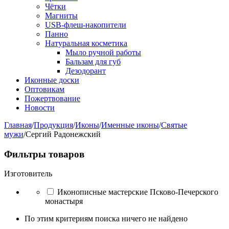
Чётки
Магниты
USB-флеш-накопители
Панно
Натуральная косметика
Мыло ручной работы
Бальзам для губ
Дезодорант
Иконные доски
Оптовикам
Пожертвование
Новости
Главная
/
Продукция
/
Иконы
/
Именные иконы
/
Святые
мужи
/
Сергий Радонежский
Фильтры товаров
Изготовитель
Иконописные мастерские Псково-Печерского
монастыря
По этим критериям поиска ничего не найдено