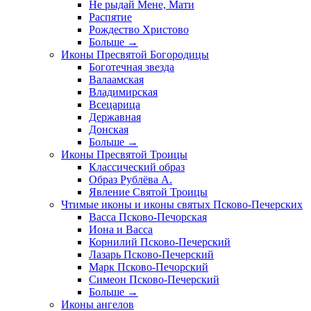
Не рыдай Мене, Мати
Распятие
Рождество Христово
Больше
→
Иконы Пресвятой Богородицы
Боготечная звезда
Валаамская
Владимирская
Всецарица
Державная
Донская
Больше
→
Иконы Пресвятой Троицы
Классический образ
Образ Рублёва А.
Явление Святой Троицы
Чтимые иконы и иконы святых Псково-Печерских
Васса Псково-Печорская
Иона и Васса
Корнилий Псково-Печерский
Лазарь Псково-Печерский
Марк Псково-Печорский
Симеон Псково-Печерский
Больше
→
Иконы ангелов