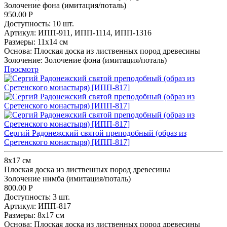
Золочение фона (имитация/поталь)
950.00
Р
Доступность:
10 шт.
Артикул:
ИПП-911,
ИПП-1114,
ИПП-1316
Размеры:
11х14 см
Основа:
Плоская доска из лиственных пород древесины
Золочение:
Золочение фона (имитация/поталь)
Просмотр
Сергий Радонежский святой преподобный (образ из
Сретенского монастыря) [ИПП-817]
8x17 см
Плоская доска из лиственных пород древесины
Золочение нимба (имитация/поталь)
800.00
Р
Доступность:
3 шт.
Артикул:
ИПП-817
Размеры:
8x17 см
Основа:
Плоская доска из лиственных пород древесины