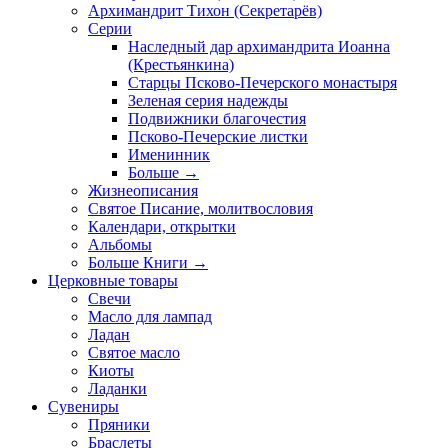
Архимандрит Тихон (Секретарёв)
Серии
Наследный дар архимандрита Иоанна
(Крестьянкина)
Старцы Псково-Печерского монастыря
Зеленая серия надежды
Подвижники благочестия
Псково-Печерские листки
Именинник
Больше
→
Жизнеописания
Святое Писание, молитвословия
Календари, открытки
Альбомы
Больше Книги
→
Церковные товары
Свечи
Масло для лампад
Ладан
Святое масло
Киоты
Ладанки
Сувениры
Пряники
Браслеты