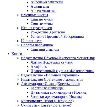
Ангелы-Хранители
Архангелы
Ангел молитвы
Именные иконы
Святые мужи
Святые жены
Иконы праздников
Рождество Христово
Успение Пресвятой Богородицы
На планшете
Наборы паломника
Святыня с малом
Книги
Издательство Псково-Печерского монастыря
Жития Псковских святых
Акафисты
Православный журнал «Колокольчик»
Издательство «Вольный странник»
Издательство Сретенского монастыря
Архимандрит Иоанн (Крестьянкин)
Келейные книжицы
Цитатники архимандрита Иоанна
Записки архимандрита Иоанна
Митрополит Тихон (Шевкунов)
Схиигумен Савва (Остапенко)