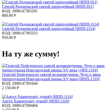
Сергий Радонежский святой преподобный [ИПП-911]
КОД:
2008147305291
800.00
Р
Сергий Радонежский святой преподобный [ИПП-1114]
КОД:
2008147305253
950.00
Р
На ту же сумму!
Георгий Победоносец святой великомученик. Чудо о змии
(репродукция Новгородской иконы XV века) [ИПП-1316]
КОД:
2008147301644
2 150.00
Р
Ангел Хранитель(с душой) [ИПП-1316]
КОД:
2008147300494
2 150.00
Р