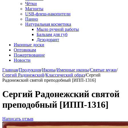
Чётки
Магниты
USB-флеш-накопители
Панно
Натуральная косметика
Мыло ручной работы
Бальзам для губ
Дезодорант
Иконные доски
Оптовикам
Пожертвование
Новости
Главная
/
Продукция
/
Иконы
/
Именные иконы
/
Святые мужи
/
Сергий Радонежский
/
Классический образ
/
Сергий
Радонежский святой преподобный [ИПП-1316]
Сергий Радонежский святой
преподобный [ИПП-1316]
Написать отзыв