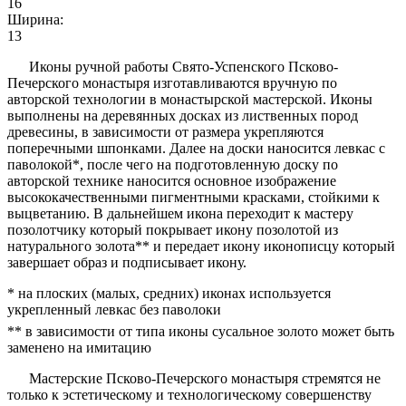
16
Ширина:
13
Иконы ручной работы Свято-Успенского Псково-
Печерского монастыря изготавливаются вручную по
авторской технологии в монастырской мастерской. Иконы
выполнены на деревянных досках из лиственных пород
древесины, в зависимости от размера укрепляются
поперечными шпонками. Далее на доски наносится левкас с
паволокой*, после чего на подготовленную доску по
авторской технике наносится основное изображение
высококачественными пигментными красками, стойкими к
выцветанию. В дальнейшем икона переходит к мастеру
позолотчику который покрывает икону позолотой из
натурального золота** и передает икону иконописцу который
завершает образ и подписывает икону.
* на плоских (малых, средних) иконах используется
укрепленный левкас без паволоки
** в зависимости от типа иконы сусальное золото может быть
заменено на имитацию
Мастерские Псково-Печерского монастыря стремятся не
только к эстетическому и технологическому совершенству