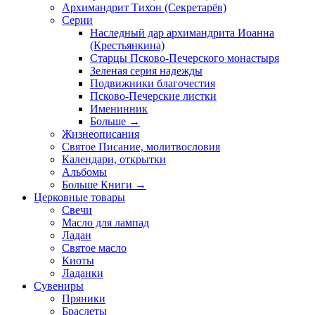
Архимандрит Тихон (Секретарёв)
Серии
Наследный дар архимандрита Иоанна
(Крестьянкина)
Старцы Псково-Печерского монастыря
Зеленая серия надежды
Подвижники благочестия
Псково-Печерские листки
Именинник
Больше
→
Жизнеописания
Святое Писание, молитвословия
Календари, открытки
Альбомы
Больше Книги
→
Церковные товары
Свечи
Масло для лампад
Ладан
Святое масло
Киоты
Ладанки
Сувениры
Пряники
Браслеты