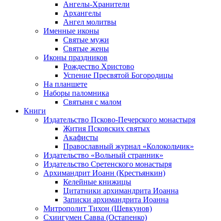
Ангелы-Хранители
Архангелы
Ангел молитвы
Именные иконы
Святые мужи
Святые жены
Иконы праздников
Рождество Христово
Успение Пресвятой Богородицы
На планшете
Наборы паломника
Святыня с малом
Книги
Издательство Псково-Печерского монастыря
Жития Псковских святых
Акафисты
Православный журнал «Колокольчик»
Издательство «Вольный странник»
Издательство Сретенского монастыря
Архимандрит Иоанн (Крестьянкин)
Келейные книжицы
Цитатники архимандрита Иоанна
Записки архимандрита Иоанна
Митрополит Тихон (Шевкунов)
Схиигумен Савва (Остапенко)