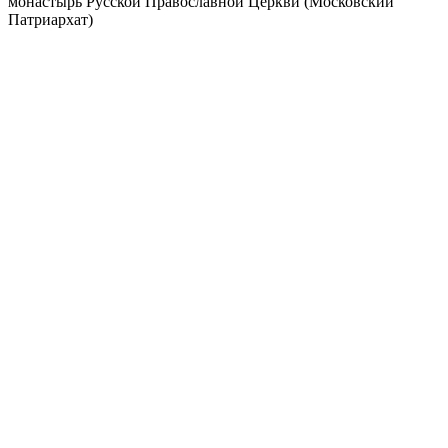
монастырь Русской Православной Церкви (Московский
Патриархат)