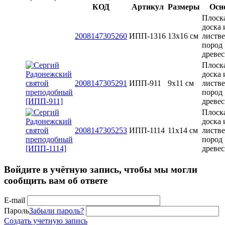
КОД
Артикул
Размеры
Осн
Плоск
доска 
2008147305260
ИПП-1316
13x16 см
листв
пород
древе
Плоск
доска 
2008147305291
ИПП-911
9х11 см
листв
пород
древе
Плоск
доска 
2008147305253
ИПП-1114
11х14 см
листв
пород
древе
Войдите в учётную запись, чтобы мы могли
сообщить вам об ответе
E-mail
Пароль
Забыли пароль?
Создать учетную запись