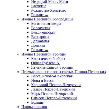
Не рыдай Мене, Мати
Распятие
Рождество Христово
Больше
→
Иконы Пресвятой Богородицы
Боготечная звезда
Валаамская
Владимирская
Всецарица
Державная
Донская
Больше
→
Иконы Пресвятой Троицы
Классический образ
Образ Рублёва А.
Явление Святой Троицы
Чтимые иконы и иконы святых Псково-Печерских
Васса Псково-Печорская
Иона и Васса
Корнилий Псково-Печерский
Лазарь Псково-Печерский
Марк Псково-Печорский
Симеон Псково-Печерский
Больше
→
Иконы ангелов