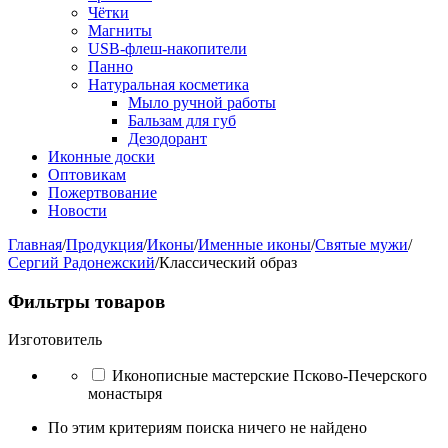
Чётки
Магниты
USB-флеш-накопители
Панно
Натуральная косметика
Мыло ручной работы
Бальзам для губ
Дезодорант
Иконные доски
Оптовикам
Пожертвование
Новости
Главная
/
Продукция
/
Иконы
/
Именные иконы
/
Святые мужи
/
Сергий Радонежский
/
Классический образ
Фильтры товаров
Изготовитель
Иконописные мастерские Псково-Печерского
монастыря
По этим критериям поиска ничего не найдено