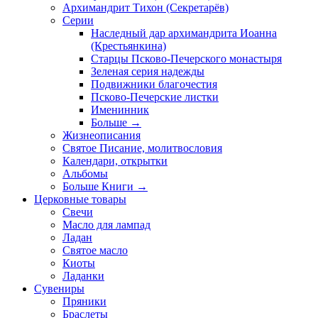
Архимандрит Тихон (Секретарёв)
Серии
Наследный дар архимандрита Иоанна
(Крестьянкина)
Старцы Псково-Печерского монастыря
Зеленая серия надежды
Подвижники благочестия
Псково-Печерские листки
Именинник
Больше
→
Жизнеописания
Святое Писание, молитвословия
Календари, открытки
Альбомы
Больше Книги
→
Церковные товары
Свечи
Масло для лампад
Ладан
Святое масло
Киоты
Ладанки
Сувениры
Пряники
Браслеты