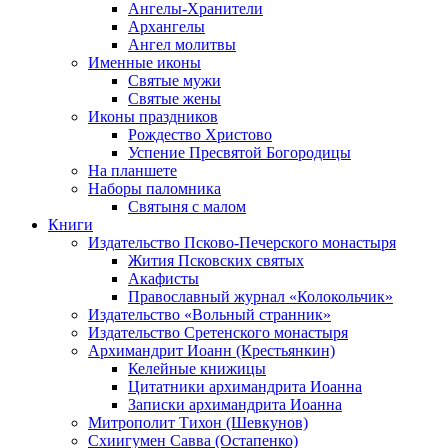
Ангелы-Хранители
Архангелы
Ангел молитвы
Именные иконы
Святые мужи
Святые жены
Иконы праздников
Рождество Христово
Успение Пресвятой Богородицы
На планшете
Наборы паломника
Святыня с малом
Книги
Издательство Псково-Печерского монастыря
Жития Псковских святых
Акафисты
Православный журнал «Колокольчик»
Издательство «Вольный странник»
Издательство Сретенского монастыря
Архимандрит Иоанн (Крестьянкин)
Келейные книжицы
Цитатники архимандрита Иоанна
Записки архимандрита Иоанна
Митрополит Тихон (Шевкунов)
Схиигумен Савва (Остапенко)