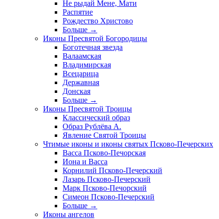
Не рыдай Мене, Мати
Распятие
Рождество Христово
Больше
→
Иконы Пресвятой Богородицы
Боготечная звезда
Валаамская
Владимирская
Всецарица
Державная
Донская
Больше
→
Иконы Пресвятой Троицы
Классический образ
Образ Рублёва А.
Явление Святой Троицы
Чтимые иконы и иконы святых Псково-Печерских
Васса Псково-Печорская
Иона и Васса
Корнилий Псково-Печерский
Лазарь Псково-Печерский
Марк Псково-Печорский
Симеон Псково-Печерский
Больше
→
Иконы ангелов