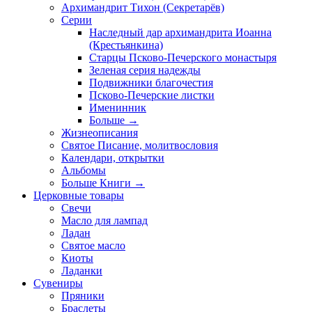
Архимандрит Тихон (Секретарёв)
Серии
Наследный дар архимандрита Иоанна
(Крестьянкина)
Старцы Псково-Печерского монастыря
Зеленая серия надежды
Подвижники благочестия
Псково-Печерские листки
Именинник
Больше
→
Жизнеописания
Святое Писание, молитвословия
Календари, открытки
Альбомы
Больше Книги
→
Церковные товары
Свечи
Масло для лампад
Ладан
Святое масло
Киоты
Ладанки
Сувениры
Пряники
Браслеты