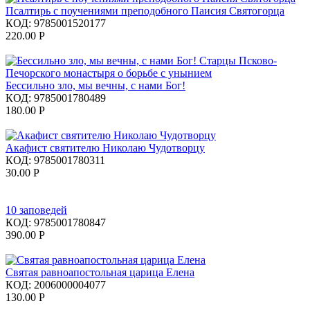
Псалтирь с поучениями преподобного Паисия Святогорца
КОД:
9785001520177
220.00
Р
Бессильно зло, мы вечны, с нами Бог!
КОД:
9785001780489
180.00
Р
Акафист святителю Николаю Чудотворцу
КОД:
9785001780311
30.00
Р
10 заповедей
КОД:
9785001780847
390.00
Р
Святая равноапостольная царица Елена
КОД:
2006000004077
130.00
Р