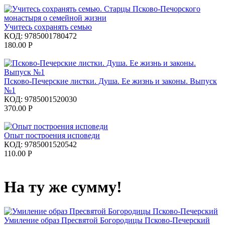
Учитесь сохранять семью
КОД:
9785001780472
180.00
Р
Псково-Печерские листки. Душа. Ее жизнь и законы. Выпуск
№1
КОД:
9785001520030
370.00
Р
Опыт построения исповеди
КОД:
9785001520542
110.00
Р
На ту же сумму!
Умиление образ Пресвятой Богородицы Псково-Печерский