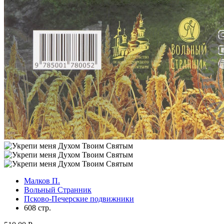
Малков П.
Вольный Странник
Псково-Печерские подвижники
608 стр.