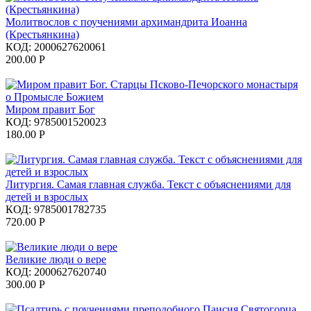
Молитвослов с поучениями архимандрита Иоанна
(Крестьянкина)
КОД:
2000627620061
200.00
Р
Миром правит Бог
КОД:
9785001520023
180.00
Р
Литургия. Самая главная служба. Текст с объяснениями для
детей и взрослых
КОД:
9785001782735
720.00
Р
Великие люди о вере
КОД:
2000627620740
300.00
Р