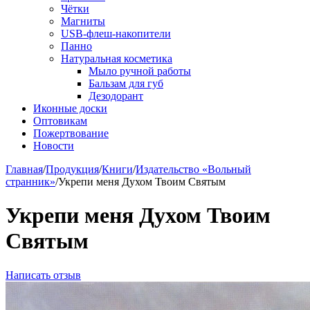
Чётки
Магниты
USB-флеш-накопители
Панно
Натуральная косметика
Мыло ручной работы
Бальзам для губ
Дезодорант
Иконные доски
Оптовикам
Пожертвование
Новости
Главная
/
Продукция
/
Книги
/
Издательство «Вольный
странник»
/
Укрепи меня Духом Твоим Святым
Укрепи меня Духом Твоим
Святым
Написать отзыв