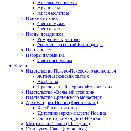
Ангелы-Хранители
Архангелы
Ангел молитвы
Именные иконы
Святые мужи
Святые жены
Иконы праздников
Рождество Христово
Успение Пресвятой Богородицы
На планшете
Наборы паломника
Святыня с малом
Книги
Издательство Псково-Печерского монастыря
Жития Псковских святых
Акафисты
Православный журнал «Колокольчик»
Издательство «Вольный странник»
Издательство Сретенского монастыря
Архимандрит Иоанн (Крестьянкин)
Келейные книжицы
Цитатники архимандрита Иоанна
Записки архимандрита Иоанна
Митрополит Тихон (Шевкунов)
Схиигумен Савва (Остапенко)