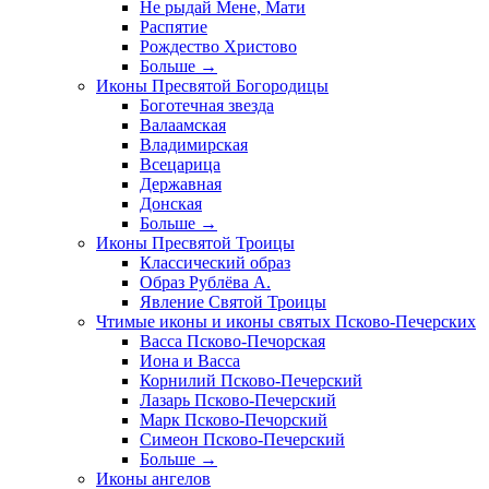
Не рыдай Мене, Мати
Распятие
Рождество Христово
Больше
→
Иконы Пресвятой Богородицы
Боготечная звезда
Валаамская
Владимирская
Всецарица
Державная
Донская
Больше
→
Иконы Пресвятой Троицы
Классический образ
Образ Рублёва А.
Явление Святой Троицы
Чтимые иконы и иконы святых Псково-Печерских
Васса Псково-Печорская
Иона и Васса
Корнилий Псково-Печерский
Лазарь Псково-Печерский
Марк Псково-Печорский
Симеон Псково-Печерский
Больше
→
Иконы ангелов