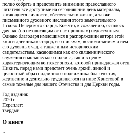
полно собрать и представить вниманию православного
читателя все доступные на сегодняшний день материалы,
касающиеся личности, обстоятельств жизни, а также
письменного духовного наследия этого замечательного
Псково-Печерского старца. Кое-что, к сожалению, осталось
для нас (по независящим от нас причинам) недоступным.
Однако благодаря имеющимся в распоряжении автора этой
книги дневникам старца, его письмам, воспоминаниям о нем
его духовных чад, а также иным историческим
свидетельствам, касающимся как его священнического
служения и монашеского подвига, так и в целом
характеризующим контекст эпохи, которой принадлежал отец
Никита, перед нами предстает очень яркий, живой и
целостный образ подлинного подвижника благочестия,
жертвенно и деятельно трудившегося на ниве Христовой в
самые тяжелые для нашего Отечества и для Церкви годы.
Год издания:
2020
г
Переплет:
твердый
О книге