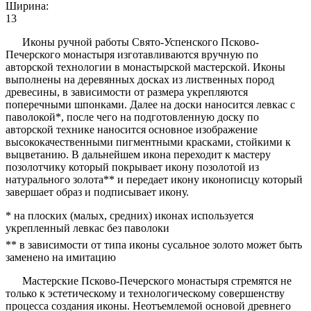
Ширина:
13
Иконы ручной работы Свято-Успенского Псково-
Печерского монастыря изготавливаются вручную по
авторской технологии в монастырской мастерской. Иконы
выполнены на деревянных досках из лиственных пород
древесины, в зависимости от размера укрепляются
поперечными шпонками. Далее на доски наносится левкас с
паволокой*, после чего на подготовленную доску по
авторской технике наносится основное изображение
высококачественными пигментными красками, стойкими к
выцветанию. В дальнейшем икона переходит к мастеру
позолотчику который покрывает икону позолотой из
натурального золота** и передает икону иконописцу который
завершает образ и подписывает икону.
* на плоских (малых, средних) иконах используется
укрепленный левкас без паволоки
** в зависимости от типа иконы сусальное золото может быть
заменено на имитацию
Мастерские Псково-Печерского монастыря стремятся не
только к эстетическому и технологическому совершенству
процесса создания иконы. Неотъемлемой основой древнего