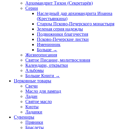
Архимандрит Тихон (Секретарёв)
Серии
Наследный дар архимандрита Иоанна
(Крестьянкина)
Старцы Псково-Печерского монастыря
Зеленая серия надежды
Подвижники благочестия
Псково-Печерские листки
Именинник
Больше
→
Жизнеописания
Святое Писание, молитвословия
Календари, открытки
Альбомы
Больше Книги
→
Церковные товары
Свечи
Масло для лампад
Ладан
Святое масло
Киоты
Ладанки
Сувениры
Пряники
Браслеты