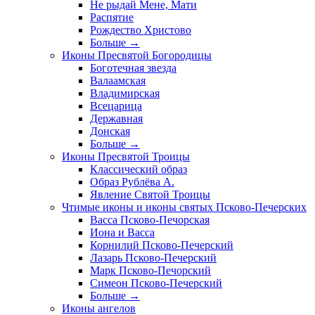
Не рыдай Мене, Мати
Распятие
Рождество Христово
Больше
→
Иконы Пресвятой Богородицы
Боготечная звезда
Валаамская
Владимирская
Всецарица
Державная
Донская
Больше
→
Иконы Пресвятой Троицы
Классический образ
Образ Рублёва А.
Явление Святой Троицы
Чтимые иконы и иконы святых Псково-Печерских
Васса Псково-Печорская
Иона и Васса
Корнилий Псково-Печерский
Лазарь Псково-Печерский
Марк Псково-Печорский
Симеон Псково-Печерский
Больше
→
Иконы ангелов