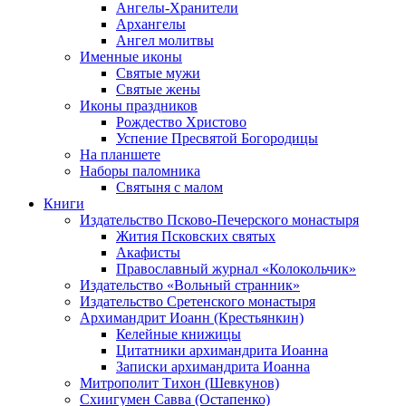
Ангелы-Хранители
Архангелы
Ангел молитвы
Именные иконы
Святые мужи
Святые жены
Иконы праздников
Рождество Христово
Успение Пресвятой Богородицы
На планшете
Наборы паломника
Святыня с малом
Книги
Издательство Псково-Печерского монастыря
Жития Псковских святых
Акафисты
Православный журнал «Колокольчик»
Издательство «Вольный странник»
Издательство Сретенского монастыря
Архимандрит Иоанн (Крестьянкин)
Келейные книжицы
Цитатники архимандрита Иоанна
Записки архимандрита Иоанна
Митрополит Тихон (Шевкунов)
Схиигумен Савва (Остапенко)