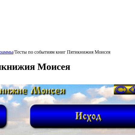
граммы
/
Тесты по событиям книг Пятикнижия Моисея
икнижия Моисея