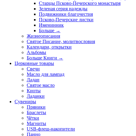
Старцы Псково-Печерского монастыря
Зеленая серия надежды
Подвижники благочестия
Псково-Печерские листки
Именинник
Больше
→
Жизнеописания
Святое Писание, молитвословия
Календари, открытки
Альбомы
Больше Книги
→
Церковные товары
Свечи
Масло для лампад
Ладан
Святое масло
Киоты
Ладанки
Сувениры
Пряники
Браслеты
Чётки
Магниты
USB-флеш-накопители
Панно