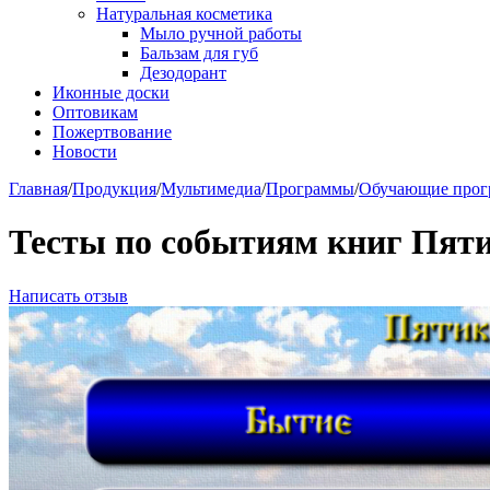
Натуральная косметика
Мыло ручной работы
Бальзам для губ
Дезодорант
Иконные доски
Оптовикам
Пожертвование
Новости
Главная
/
Продукция
/
Мультимедиа
/
Программы
/
Обучающие про
Тесты по событиям книг Пят
Написать отзыв