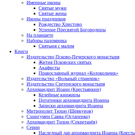
Именные иконы
Святые мужи
Святые жены
Иконы праздников
Рождество Христово
Успение Пресвятой Богородицы
На планшете
Наборы паломника
Святыня с малом
Книги
Издательство Псково-Печерского монастыря
Жития Псковских святых
Акафисты
Православный журнал «Колокольчик»
Издательство «Вольный странник»
Издательство Сретенского монастыря
Архимандрит Иоанн (Крестьянкин)
Келейные книжицы
Цитатники архимандрита Иоанна
Записки архимандрита Иоанна
Митрополит Тихон (Шевкунов)
Схиигумен Савва (Остапенко)
Архимандрит Тихон (Секретарёв)
Серии
Наследный дар архимандрита Иоанна (Кресть