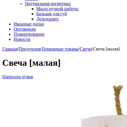
Натуральная косметика
Мыло ручной работы
Бальзам для губ
Дезодорант
Иконные доски
Оптовикам
Пожертвование
Новости
Главная
/
Продукция
/
Церковные товары
/
Свечи
/
Свеча [малая]
Свеча [малая]
Написать отзыв