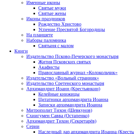
Именные иконы
Святые мужи
Святые жены
Иконы праздников
Рождество Христово
Успение Пресвятой Богородицы
На планшете
Наборы паломника
Святыня с малом
Книги
Издательство Псково-Печерского монастыря
Жития Псковских святых
Акафисты
Православный журнал «Колокольчик»
Издательство «Вольный странник»
Издательство Сретенского монастыря
Архимандрит Иоанн (Крестьянкин)
Келейные книжицы
Цитатники архимандрита Иоанна
Записки архимандрита Иоанна
Митрополит Тихон (Шевкунов)
Схиигумен Савва (Остапенко)
Архимандрит Тихон (Секретарёв)
Серии
Наследный дар архимандрита Иоанна (Кресть