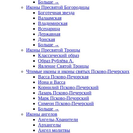
Больше
→
Иконы Пресвятой Богородицы
Боготечная звезда
Валаамская
Владимирская
Всецарица
Державная
Донская
Больше
→
Иконы Пресвятой Троицы
Классический образ
Образ Рублёва А.
Явление Святой Троицы
Чтимые иконы и иконы святых Псково-Печерских
Васса Псково-Печорская
Иона и Васса
Корнилий Псково-Печерский
Лазарь Псково-Печерский
Марк Псково-Печорский
Симеон Псково-Печерский
Больше
→
Иконы ангелов
Ангелы-Хранители
Архангелы
Ангел молитвы