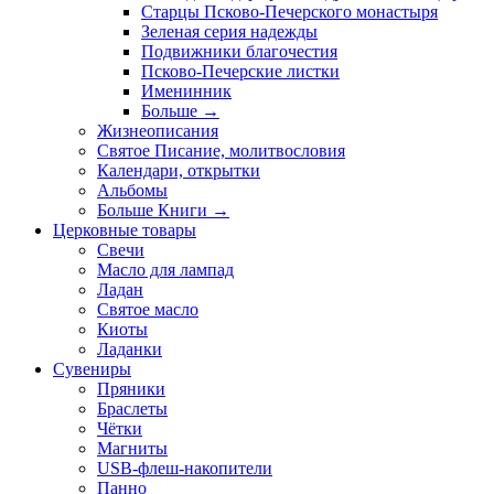
Старцы Псково-Печерского монастыря
Зеленая серия надежды
Подвижники благочестия
Псково-Печерские листки
Именинник
Больше
→
Жизнеописания
Святое Писание, молитвословия
Календари, открытки
Альбомы
Больше Книги
→
Церковные товары
Свечи
Масло для лампад
Ладан
Святое масло
Киоты
Ладанки
Сувениры
Пряники
Браслеты
Чётки
Магниты
USB-флеш-накопители
Панно