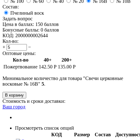
№ 100
№ 60
№ 40
№ 20
№ 16В
№ 10В
Состав:
Пчелиный воск
Задать вопрос
Цена в баллах:
150 баллов
Бонусные баллы:
0 баллов
КОД:
2000000002644
Кол-во:
+
−
Оптовые цены:
Кол-во
40+
200+
Пожертвование
142.50
Р
135.00
Р
Минимальное количество для товара "Свечи церковные
восковые № 16В"
5
.
В корзину
Стоимость и сроки доставки:
Ваш город
Просмотреть список опций
КОД
Размер
Состав
Доступнос