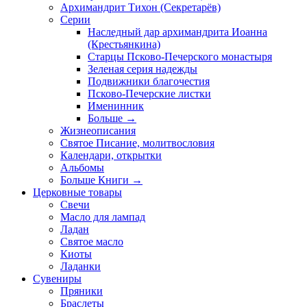
Архимандрит Тихон (Секретарёв)
Серии
Наследный дар архимандрита Иоанна
(Крестьянкина)
Старцы Псково-Печерского монастыря
Зеленая серия надежды
Подвижники благочестия
Псково-Печерские листки
Именинник
Больше
→
Жизнеописания
Святое Писание, молитвословия
Календари, открытки
Альбомы
Больше Книги
→
Церковные товары
Свечи
Масло для лампад
Ладан
Святое масло
Киоты
Ладанки
Сувениры
Пряники
Браслеты