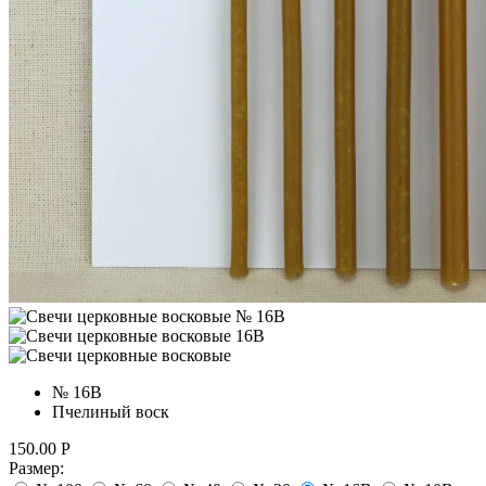
№ 16В
Пчелиный воск
150.00
Р
Размер: