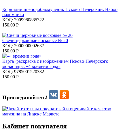
Корнилий преподобномученик Псково-Печерский. Набор
паломника
КОД:
2009980885322
150.00
Р
Свечи церковные восковые № 20
КОД:
2000000002637
150.00
Р
Карта -раскраска с изображением Псково-Печерского
монастыря. «4 времени года»
КОД:
9785001520382
150.00
Р
Присоединяйтесь!
Кабинет покупателя