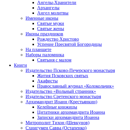
Ангелы-Хранители
Архангелы
Ангел молитвы
Именные иконы
Святые мужи
Святые жены
Иконы праздников
Рождество Христово
Успение Пресвятой Богородицы
На планшете
Наборы паломника
Святыня с малом
Книги
Издательство Псково-Печерского монастыря
Жития Псковских святых
Акафисты
Православный журнал «Колокольчик»
Издательство «Вольный странник»
Издательство Сретенского монастыря
Архимандрит Иоанн (Крестьянкин)
Келейные книжицы
Цитатники архимандрита Иоанна
Записки архимандрита Иоанна
Митрополит Тихон (Шевкунов)
Схиигумен Савва (Остапенко)