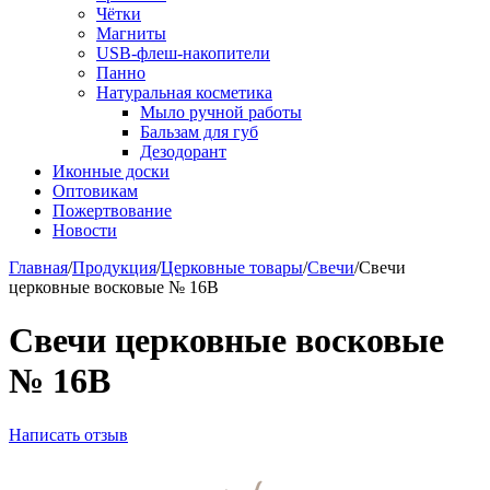
Чётки
Магниты
USB-флеш-накопители
Панно
Натуральная косметика
Мыло ручной работы
Бальзам для губ
Дезодорант
Иконные доски
Оптовикам
Пожертвование
Новости
Главная
/
Продукция
/
Церковные товары
/
Свечи
/
Свечи
церковные восковые № 16В
Свечи церковные восковые
№ 16В
Написать отзыв