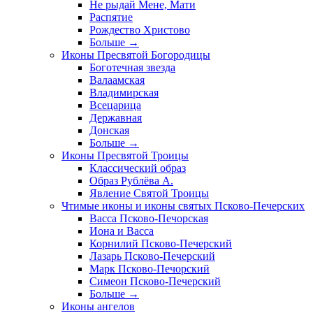
Не рыдай Мене, Мати
Распятие
Рождество Христово
Больше
→
Иконы Пресвятой Богородицы
Боготечная звезда
Валаамская
Владимирская
Всецарица
Державная
Донская
Больше
→
Иконы Пресвятой Троицы
Классический образ
Образ Рублёва А.
Явление Святой Троицы
Чтимые иконы и иконы святых Псково-Печерских
Васса Псково-Печорская
Иона и Васса
Корнилий Псково-Печерский
Лазарь Псково-Печерский
Марк Псково-Печорский
Симеон Псково-Печерский
Больше
→
Иконы ангелов