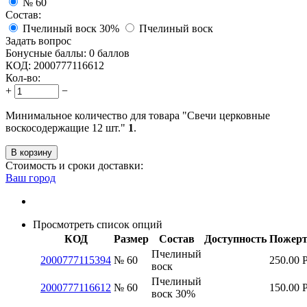
№ 60
Состав:
Пчелиный воск 30%
Пчелиный воск
Задать вопрос
Бонусные баллы:
0 баллов
КОД:
2000777116612
Кол-во:
+
−
Минимальное количество для товара "Свечи церковные
воскосодержащие 12 шт."
1
.
В корзину
Стоимость и сроки доставки:
Ваш город
Просмотреть список опций
КОД
Размер
Состав
Доступность
Пожерт
Пчелиный
2000777115394
№ 60
250.00
воск
Пчелиный
2000777116612
№ 60
150.00
воск 30%