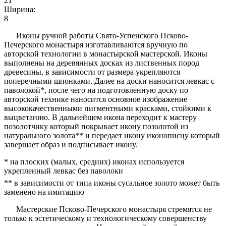
21
Ширина:
8
Иконы ручной работы Свято-Успенского Псково-
Печерского монастыря изготавливаются вручную по
авторской технологии в монастырской мастерской. Иконы
выполнены на деревянных досках из лиственных пород
древесины, в зависимости от размера укрепляются
поперечными шпонками. Далее на доски наносится левкас с
паволокой*, после чего на подготовленную доску по
авторской технике наносится основное изображение
высококачественными пигментными красками, стойкими к
выцветанию. В дальнейшем икона переходит к мастеру
позолотчику который покрывает икону позолотой из
натурального золота** и передает икону иконописцу который
завершает образ и подписывает икону.
* на плоских (малых, средних) иконах используется
укрепленный левкас без паволоки
** в зависимости от типа иконы сусальное золото может быть
заменено на имитацию
Мастерские Псково-Печерского монастыря стремятся не
только к эстетическому и технологическому совершенству