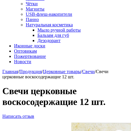
Чётки
Магниты
USB-флеш-накопители
Панно
Натуральная косметика
Мыло ручной работы
Бальзам для губ
Дезодорант
Иконные доски
Оптовикам
Пожертвование
Новости
Главная
/
Продукция
/
Церковные товары
/
Свечи
/
Свечи
церковные воскосодержащие 12 шт.
Свечи церковные
воскосодержащие 12 шт.
Написать отзыв