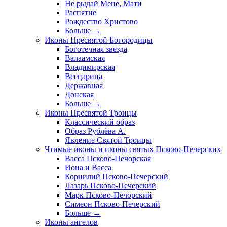
Не рыдай Мене, Мати
Распятие
Рождество Христово
Больше
→
Иконы Пресвятой Богородицы
Боготечная звезда
Валаамская
Владимирская
Всецарица
Державная
Донская
Больше
→
Иконы Пресвятой Троицы
Классический образ
Образ Рублёва А.
Явление Святой Троицы
Чтимые иконы и иконы святых Псково-Печерских
Васса Псково-Печорская
Иона и Васса
Корнилий Псково-Печерский
Лазарь Псково-Печерский
Марк Псково-Печорский
Симеон Псково-Печерский
Больше
→
Иконы ангелов