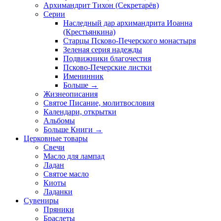
Архимандрит Тихон (Секретарёв)
Серии
Наследный дар архимандрита Иоанна
(Крестьянкина)
Старцы Псково-Печерского монастыря
Зеленая серия надежды
Подвижники благочестия
Псково-Печерские листки
Именинник
Больше
→
Жизнеописания
Святое Писание, молитвословия
Календари, открытки
Альбомы
Больше Книги
→
Церковные товары
Свечи
Масло для лампад
Ладан
Святое масло
Киоты
Ладанки
Сувениры
Пряники
Браслеты