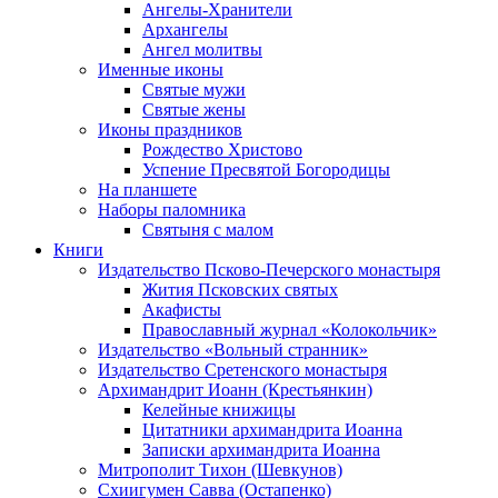
Ангелы-Хранители
Архангелы
Ангел молитвы
Именные иконы
Святые мужи
Святые жены
Иконы праздников
Рождество Христово
Успение Пресвятой Богородицы
На планшете
Наборы паломника
Святыня с малом
Книги
Издательство Псково-Печерского монастыря
Жития Псковских святых
Акафисты
Православный журнал «Колокольчик»
Издательство «Вольный странник»
Издательство Сретенского монастыря
Архимандрит Иоанн (Крестьянкин)
Келейные книжицы
Цитатники архимандрита Иоанна
Записки архимандрита Иоанна
Митрополит Тихон (Шевкунов)
Схиигумен Савва (Остапенко)