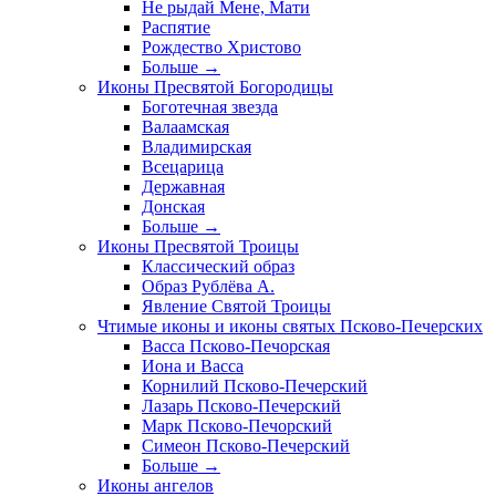
Не рыдай Мене, Мати
Распятие
Рождество Христово
Больше
→
Иконы Пресвятой Богородицы
Боготечная звезда
Валаамская
Владимирская
Всецарица
Державная
Донская
Больше
→
Иконы Пресвятой Троицы
Классический образ
Образ Рублёва А.
Явление Святой Троицы
Чтимые иконы и иконы святых Псково-Печерских
Васса Псково-Печорская
Иона и Васса
Корнилий Псково-Печерский
Лазарь Псково-Печерский
Марк Псково-Печорский
Симеон Псково-Печерский
Больше
→
Иконы ангелов