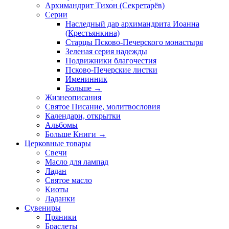
Архимандрит Тихон (Секретарёв)
Серии
Наследный дар архимандрита Иоанна
(Крестьянкина)
Старцы Псково-Печерского монастыря
Зеленая серия надежды
Подвижники благочестия
Псково-Печерские листки
Именинник
Больше
→
Жизнеописания
Святое Писание, молитвословия
Календари, открытки
Альбомы
Больше Книги
→
Церковные товары
Свечи
Масло для лампад
Ладан
Святое масло
Киоты
Ладанки
Сувениры
Пряники
Браслеты