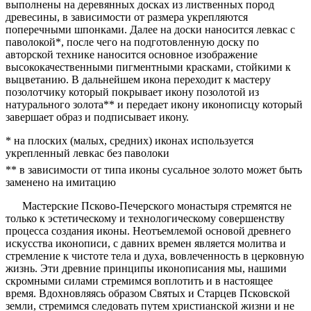
выполнены на деревянных досках из лиственных пород
древесины, в зависимости от размера укрепляются
поперечными шпонками. Далее на доски наносится левкас с
паволокой*, после чего на подготовленную доску по
авторской технике наносится основное изображение
высококачественными пигментными красками, стойкими к
выцветанию. В дальнейшем икона переходит к мастеру
позолотчику который покрывает икону позолотой из
натурального золота** и передает икону иконописцу который
завершает образ и подписывает икону.
* на плоских (малых, средних) иконах используется
укрепленный левкас без паволоки
** в зависимости от типа иконы сусальное золото может быть
заменено на имитацию
Мастерские Псково-Печерского монастыря стремятся не
только к эстетическому и технологическому совершенству
процесса создания иконы. Неотъемлемой основой древнего
искусства иконописи, с давних времен является молитва и
стремление к чистоте тела и духа, вовлеченность в церковную
жизнь. Эти древние принципы иконописания мы, нашими
скромными силами стремимся воплотить и в настоящее
время. Вдохновляясь образом Святых и Старцев Псковской
земли, стремимся следовать путем христианской жизни и не