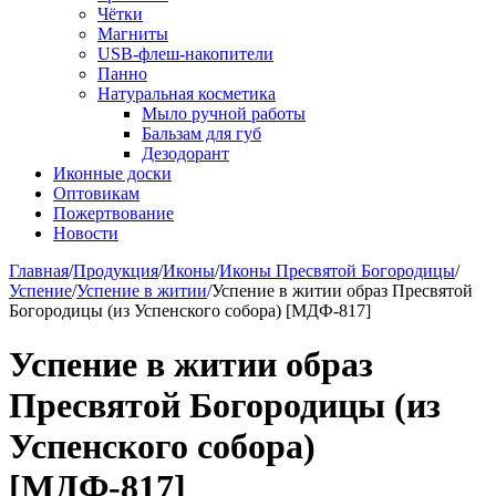
Чётки
Магниты
USB-флеш-накопители
Панно
Натуральная косметика
Мыло ручной работы
Бальзам для губ
Дезодорант
Иконные доски
Оптовикам
Пожертвование
Новости
Главная
/
Продукция
/
Иконы
/
Иконы Пресвятой Богородицы
/
Успение
/
Успение в житии
/
Успение в житии образ Пресвятой
Богородицы (из Успенского собора) [МДФ-817]
Успение в житии образ
Пресвятой Богородицы (из
Успенского собора)
[МДФ-817]