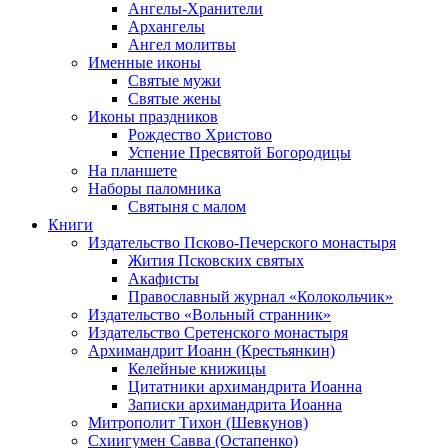
Ангелы-Хранители
Архангелы
Ангел молитвы
Именные иконы
Святые мужи
Святые жены
Иконы праздников
Рождество Христово
Успение Пресвятой Богородицы
На планшете
Наборы паломника
Святыня с малом
Книги
Издательство Псково-Печерского монастыря
Жития Псковских святых
Акафисты
Православный журнал «Колокольчик»
Издательство «Вольный странник»
Издательство Сретенского монастыря
Архимандрит Иоанн (Крестьянкин)
Келейные книжицы
Цитатники архимандрита Иоанна
Записки архимандрита Иоанна
Митрополит Тихон (Шевкунов)
Схиигумен Савва (Остапенко)