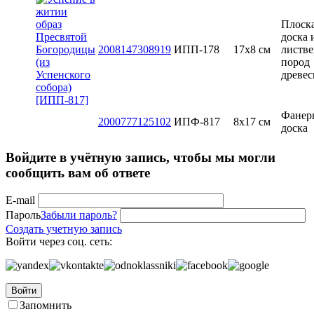
Плоск
доска 
2008147308919
ИПП-178
17х8 см
листв
пород
древе
Фанер
2000777125102
ИПФ-817
8x17 см
доска
Войдите в учётную запись, чтобы мы могли
сообщить вам об ответе
E-mail
Пароль
Забыли пароль?
Создать учетную запись
Войти через соц. сеть:
Войти
Запомнить