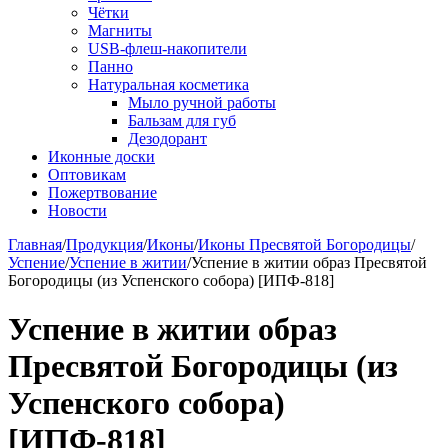
Чётки
Магниты
USB-флеш-накопители
Панно
Натуральная косметика
Мыло ручной работы
Бальзам для губ
Дезодорант
Иконные доски
Оптовикам
Пожертвование
Новости
Главная
/
Продукция
/
Иконы
/
Иконы Пресвятой Богородицы
/
Успение
/
Успение в житии
/
Успение в житии образ Пресвятой
Богородицы (из Успенского собора) [ИПФ-818]
Успение в житии образ
Пресвятой Богородицы (из
Успенского собора)
[ИПФ-818]