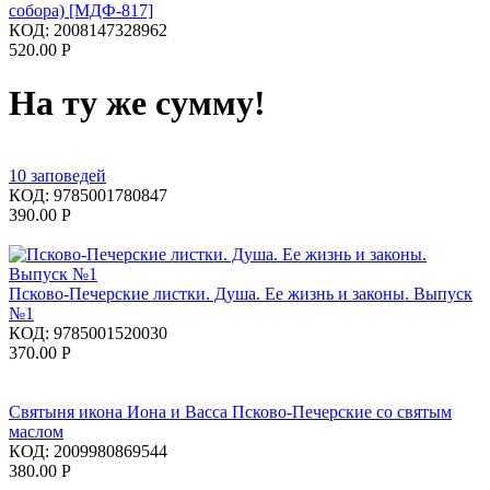
собора) [МДФ-817]
КОД:
2008147328962
520.00
Р
На ту же сумму!
10 заповедей
КОД:
9785001780847
390.00
Р
Псково-Печерские листки. Душа. Ее жизнь и законы. Выпуск
№1
КОД:
9785001520030
370.00
Р
Святыня икона Иона и Васса Псково-Печерские со святым
маслом
КОД:
2009980869544
380.00
Р