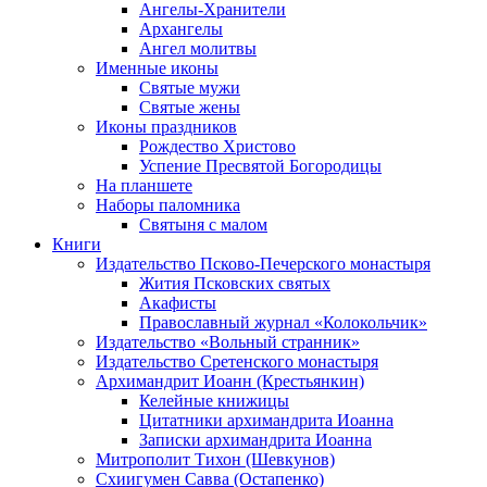
Ангелы-Хранители
Архангелы
Ангел молитвы
Именные иконы
Святые мужи
Святые жены
Иконы праздников
Рождество Христово
Успение Пресвятой Богородицы
На планшете
Наборы паломника
Святыня с малом
Книги
Издательство Псково-Печерского монастыря
Жития Псковских святых
Акафисты
Православный журнал «Колокольчик»
Издательство «Вольный странник»
Издательство Сретенского монастыря
Архимандрит Иоанн (Крестьянкин)
Келейные книжицы
Цитатники архимандрита Иоанна
Записки архимандрита Иоанна
Митрополит Тихон (Шевкунов)
Схиигумен Савва (Остапенко)