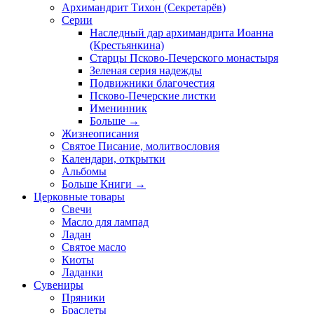
Архимандрит Тихон (Секретарёв)
Серии
Наследный дар архимандрита Иоанна
(Крестьянкина)
Старцы Псково-Печерского монастыря
Зеленая серия надежды
Подвижники благочестия
Псково-Печерские листки
Именинник
Больше
→
Жизнеописания
Святое Писание, молитвословия
Календари, открытки
Альбомы
Больше Книги
→
Церковные товары
Свечи
Масло для лампад
Ладан
Святое масло
Киоты
Ладанки
Сувениры
Пряники
Браслеты