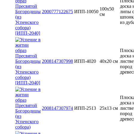
Плоск
доска 
100х50
2000777122675
ИПП-10050
липы 
см
шпонк
из дуб
Плоск
доска 
2008147307998
ИПП-4020
40х20 см
листв
пород
древе
Плоск
доска 
2008147307974
ИПП-2513
25х13 см
листв
пород
древе