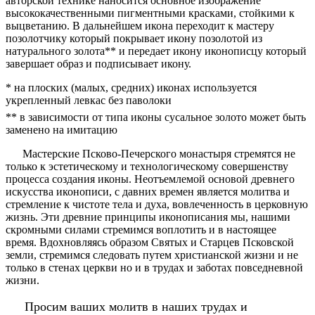
авторской технике наносится основное изображение
высококачественными пигментными красками, стойкими к
выцветанию. В дальнейшем икона переходит к мастеру
позолотчику который покрывает икону позолотой из
натурального золота** и передает икону иконописцу который
завершает образ и подписывает икону.
* на плоских (малых, средних) иконах используется
укрепленный левкас без паволоки
** в зависимости от типа иконы сусальное золото может быть
заменено на имитацию
Мастерские Псково-Печерского монастыря стремятся не
только к эстетическому и технологическому совершенству
процесса создания иконы. Неотъемлемой основой древнего
искусства иконописи, с давних времен является молитва и
стремление к чистоте тела и духа, вовлеченность в церковную
жизнь. Эти древние принципы иконописания мы, нашими
скромными силами стремимся воплотить и в настоящее
время. Вдохновляясь образом Святых и Старцев Псковской
земли, стремимся следовать путем христианской жизни и не
только в стенах церкви но и в трудах и заботах повседневной
жизни.
Просим ваших молитв в наших трудах и