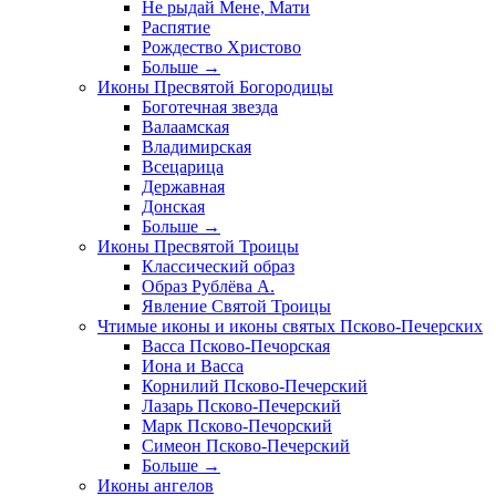
Не рыдай Мене, Мати
Распятие
Рождество Христово
Больше
→
Иконы Пресвятой Богородицы
Боготечная звезда
Валаамская
Владимирская
Всецарица
Державная
Донская
Больше
→
Иконы Пресвятой Троицы
Классический образ
Образ Рублёва А.
Явление Святой Троицы
Чтимые иконы и иконы святых Псково-Печерских
Васса Псково-Печорская
Иона и Васса
Корнилий Псково-Печерский
Лазарь Псково-Печерский
Марк Псково-Печорский
Симеон Псково-Печерский
Больше
→
Иконы ангелов