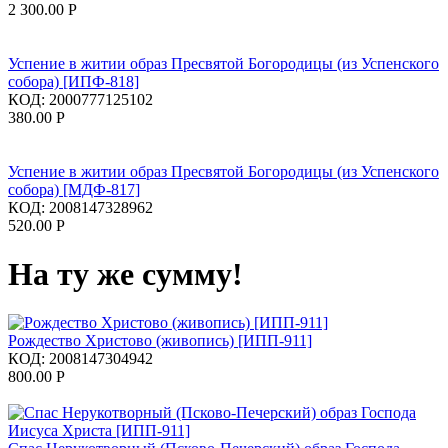
2 300.00
Р
Успение в житии образ Пресвятой Богородицы (из Успенского
собора) [ИПФ-818]
КОД:
2000777125102
380.00
Р
Успение в житии образ Пресвятой Богородицы (из Успенского
собора) [МДФ-817]
КОД:
2008147328962
520.00
Р
На ту же сумму!
Рождество Христово (живопись) [ИПП-911]
КОД:
2008147304942
800.00
Р