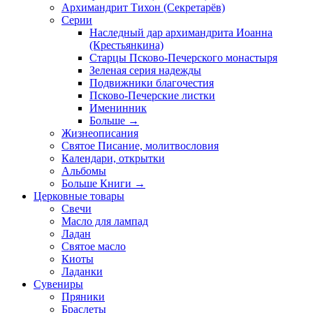
Архимандрит Тихон (Секретарёв)
Серии
Наследный дар архимандрита Иоанна
(Крестьянкина)
Старцы Псково-Печерского монастыря
Зеленая серия надежды
Подвижники благочестия
Псково-Печерские листки
Именинник
Больше
→
Жизнеописания
Святое Писание, молитвословия
Календари, открытки
Альбомы
Больше Книги
→
Церковные товары
Свечи
Масло для лампад
Ладан
Святое масло
Киоты
Ладанки
Сувениры
Пряники
Браслеты