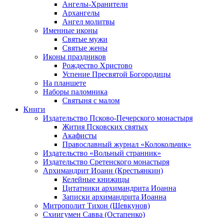
Ангелы-Хранители
Архангелы
Ангел молитвы
Именные иконы
Святые мужи
Святые жены
Иконы праздников
Рождество Христово
Успение Пресвятой Богородицы
На планшете
Наборы паломника
Святыня с малом
Книги
Издательство Псково-Печерского монастыря
Жития Псковских святых
Акафисты
Православный журнал «Колокольчик»
Издательство «Вольный странник»
Издательство Сретенского монастыря
Архимандрит Иоанн (Крестьянкин)
Келейные книжицы
Цитатники архимандрита Иоанна
Записки архимандрита Иоанна
Митрополит Тихон (Шевкунов)
Схиигумен Савва (Остапенко)