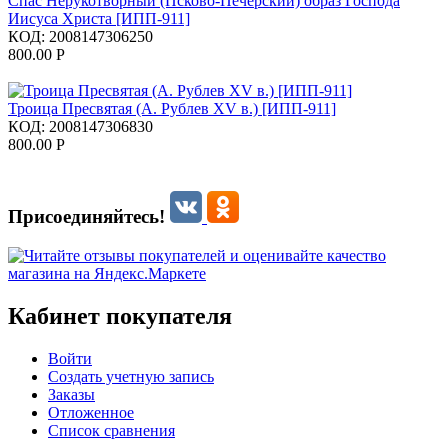
Спас Нерукотворный (Псково-Печерский) образ Господа
Иисуса Христа [ИПП-911]
КОД:
2008147306250
800.00
Р
Троица Пресвятая (А. Рублев XV в.) [ИПП-911]
КОД:
2008147306830
800.00
Р
Присоединяйтесь!
Кабинет покупателя
Войти
Создать учетную запись
Заказы
Отложенное
Список сравнения