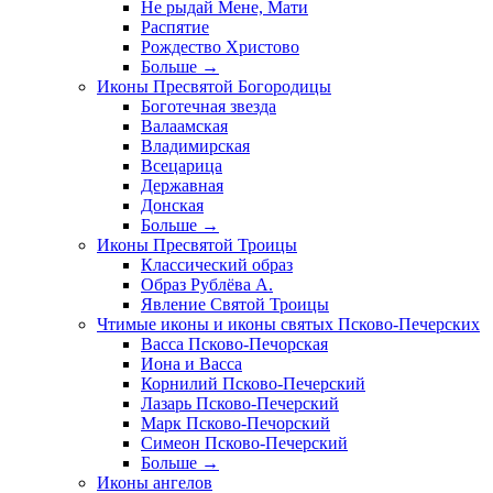
Не рыдай Мене, Мати
Распятие
Рождество Христово
Больше
→
Иконы Пресвятой Богородицы
Боготечная звезда
Валаамская
Владимирская
Всецарица
Державная
Донская
Больше
→
Иконы Пресвятой Троицы
Классический образ
Образ Рублёва А.
Явление Святой Троицы
Чтимые иконы и иконы святых Псково-Печерских
Васса Псково-Печорская
Иона и Васса
Корнилий Псково-Печерский
Лазарь Псково-Печерский
Марк Псково-Печорский
Симеон Псково-Печерский
Больше
→
Иконы ангелов