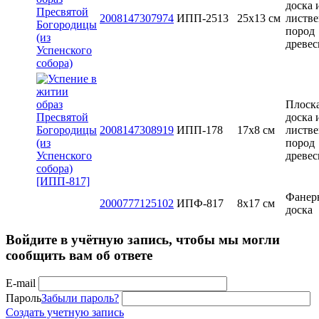
доска 
2008147307974
ИПП-2513
25х13 см
листв
пород
древе
Плоск
доска 
2008147308919
ИПП-178
17х8 см
листв
пород
древе
Фанер
2000777125102
ИПФ-817
8x17 см
доска
Войдите в учётную запись, чтобы мы могли
сообщить вам об ответе
E-mail
Пароль
Забыли пароль?
Создать учетную запись