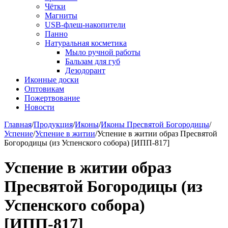
Чётки
Магниты
USB-флеш-накопители
Панно
Натуральная косметика
Мыло ручной работы
Бальзам для губ
Дезодорант
Иконные доски
Оптовикам
Пожертвование
Новости
Главная
/
Продукция
/
Иконы
/
Иконы Пресвятой Богородицы
/
Успение
/
Успение в житии
/
Успение в житии образ Пресвятой
Богородицы (из Успенского собора) [ИПП-817]
Успение в житии образ
Пресвятой Богородицы (из
Успенского собора)
[ИПП-817]