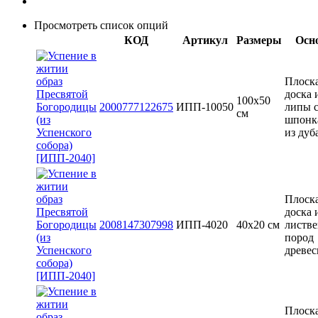
Просмотреть список опций
КОД
Артикул
Размеры
Осн
Плоск
доска 
100х50
2000777122675
ИПП-10050
липы 
см
шпонк
из дуб
Плоск
доска 
2008147307998
ИПП-4020
40х20 см
листв
пород
древе
Плоск