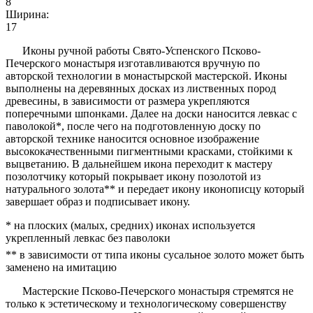
8
Ширина:
17
Иконы ручной работы Свято-Успенского Псково-
Печерского монастыря изготавливаются вручную по
авторской технологии в монастырской мастерской. Иконы
выполнены на деревянных досках из лиственных пород
древесины, в зависимости от размера укрепляются
поперечными шпонками. Далее на доски наносится левкас с
паволокой*, после чего на подготовленную доску по
авторской технике наносится основное изображение
высококачественными пигментными красками, стойкими к
выцветанию. В дальнейшем икона переходит к мастеру
позолотчику который покрывает икону позолотой из
натурального золота** и передает икону иконописцу который
завершает образ и подписывает икону.
* на плоских (малых, средних) иконах используется
укрепленный левкас без паволоки
** в зависимости от типа иконы сусальное золото может быть
заменено на имитацию
Мастерские Псково-Печерского монастыря стремятся не
только к эстетическому и технологическому совершенству