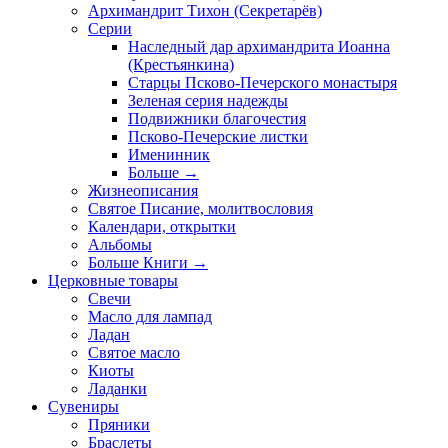
Архимандрит Тихон (Секретарёв)
Серии
Наследный дар архимандрита Иоанна
(Крестьянкина)
Старцы Псково-Печерского монастыря
Зеленая серия надежды
Подвижники благочестия
Псково-Печерские листки
Именинник
Больше
→
Жизнеописания
Святое Писание, молитвословия
Календари, открытки
Альбомы
Больше Книги
→
Церковные товары
Свечи
Масло для лампад
Ладан
Святое масло
Киоты
Ладанки
Сувениры
Пряники
Браслеты