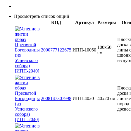
Просмотреть список опций
КОД
Артикул
Размеры
Осн
Плоск
доска 
100х50
2000777122675
ИПП-10050
липы 
см
шпонк
из дуб
Плоск
доска 
2008147307998
ИПП-4020
40х20 см
листв
пород
древе