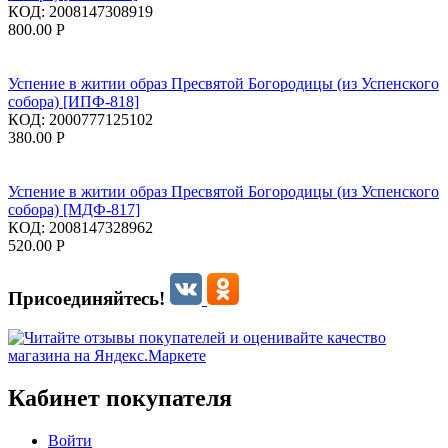
КОД:
2008147308919
800.00
Р
Успение в житии образ Пресвятой Богородицы (из Успенского
собора) [ИПФ-818]
КОД:
2000777125102
380.00
Р
Успение в житии образ Пресвятой Богородицы (из Успенского
собора) [МДФ-817]
КОД:
2008147328962
520.00
Р
Присоединяйтесь!
Кабинет покупателя
Войти