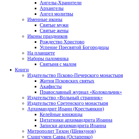
Ангелы-Хранители
Архангелы
Ангел молитвы
Именные иконы
Святые мужи
Святые жены
Иконы праздников
Рождество Христово
Успение Пресвятой Богородицы
На планшете
Наборы паломника
Святыня с малом
Книги
Издательство Псково-Печерского монастыря
Жития Псковских святых
Акафисты
Православный журнал «Колокольчик»
Издательство «Вольный странник»
Издательство Сретенского монастыря
Архимандрит Иоанн (Крестьянкин)
Келейные книжицы
Цитатники архимандрита Иоанна
Записки архимандрита Иоанна
Митрополит Тихон (Шевкунов)
Схиигумен Савва (Остапенко)