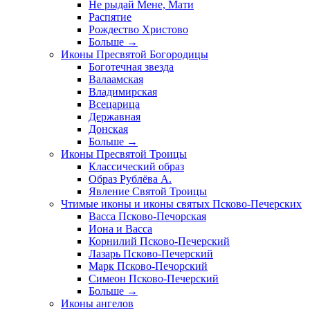
Не рыдай Мене, Мати
Распятие
Рождество Христово
Больше
→
Иконы Пресвятой Богородицы
Боготечная звезда
Валаамская
Владимирская
Всецарица
Державная
Донская
Больше
→
Иконы Пресвятой Троицы
Классический образ
Образ Рублёва А.
Явление Святой Троицы
Чтимые иконы и иконы святых Псково-Печерских
Васса Псково-Печорская
Иона и Васса
Корнилий Псково-Печерский
Лазарь Псково-Печерский
Марк Псково-Печорский
Симеон Псково-Печерский
Больше
→
Иконы ангелов