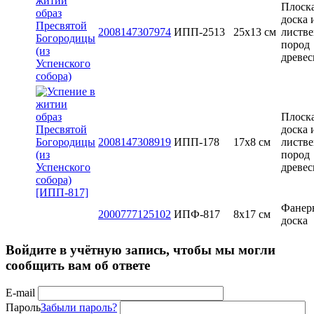
Плоск
доска 
2008147307974
ИПП-2513
25х13 см
листв
пород
древе
Плоск
доска 
2008147308919
ИПП-178
17х8 см
листв
пород
древе
Фанер
2000777125102
ИПФ-817
8x17 см
доска
Войдите в учётную запись, чтобы мы могли
сообщить вам об ответе
E-mail
Пароль
Забыли пароль?