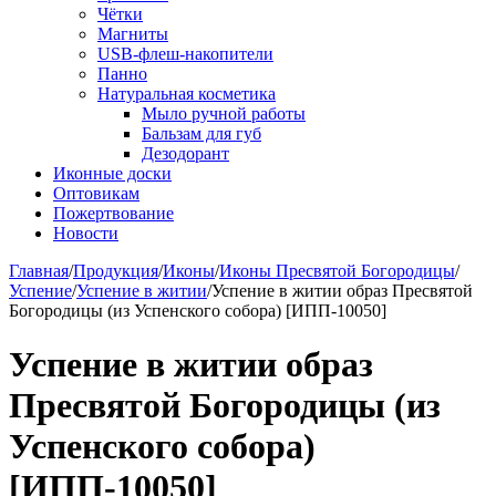
Чётки
Магниты
USB-флеш-накопители
Панно
Натуральная косметика
Мыло ручной работы
Бальзам для губ
Дезодорант
Иконные доски
Оптовикам
Пожертвование
Новости
Главная
/
Продукция
/
Иконы
/
Иконы Пресвятой Богородицы
/
Успение
/
Успение в житии
/
Успение в житии образ Пресвятой
Богородицы (из Успенского собора) [ИПП-10050]
Успение в житии образ
Пресвятой Богородицы (из
Успенского собора)
[ИПП-10050]