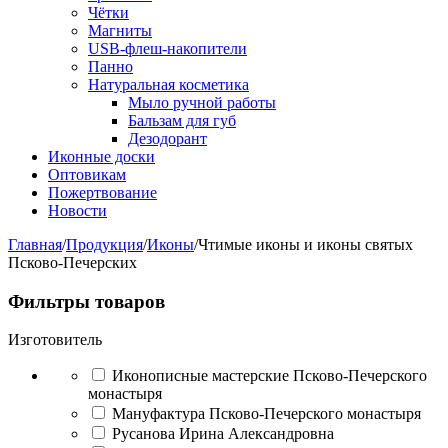
Чётки
Магниты
USB-флеш-накопители
Панно
Натуральная косметика
Мыло ручной работы
Бальзам для губ
Дезодорант
Иконные доски
Оптовикам
Пожертвование
Новости
Главная
/
Продукция
/
Иконы
/
Чтимые иконы и иконы святых
Псково-Печерских
Фильтры товаров
Изготовитель
Иконописные мастерские Псково-Печерского
монастыря
Мануфактура Псково-Печерского монастыря
Русанова Ирина Александровна