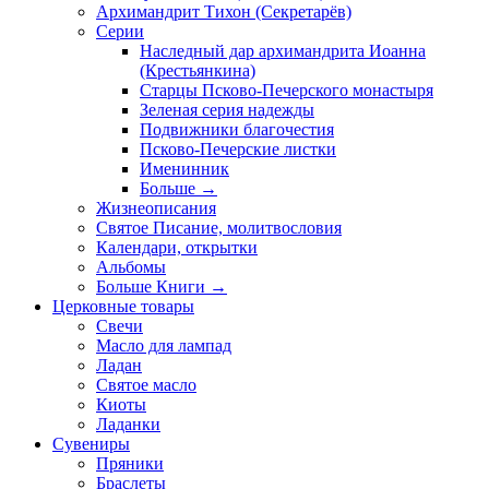
Архимандрит Тихон (Секретарёв)
Серии
Наследный дар архимандрита Иоанна
(Крестьянкина)
Старцы Псково-Печерского монастыря
Зеленая серия надежды
Подвижники благочестия
Псково-Печерские листки
Именинник
Больше
→
Жизнеописания
Святое Писание, молитвословия
Календари, открытки
Альбомы
Больше Книги
→
Церковные товары
Свечи
Масло для лампад
Ладан
Святое масло
Киоты
Ладанки
Сувениры
Пряники
Браслеты