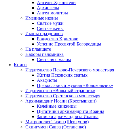
Ангелы-Хранители
Архангелы
Ангел молитвы
Именные иконы
Святые мужи
Святые жены
Иконы праздников
Рождество Христово
Успение Пресвятой Богородицы
На планшете
Наборы паломника
Святыня с малом
Книги
Издательство Псково-Печерского монастыря
Жития Псковских святых
Акафисты
Православный журнал «Колокольчик»
Издательство «Вольный странник»
Издательство Сретенского монастыря
Архимандрит Иоанн (Крестьянкин)
Келейные книжицы
Цитатники архимандрита Иоанна
Записки архимандрита Иоанна
Митрополит Тихон (Шевкунов)
Схиигумен Савва (Остапенко)