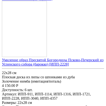
Умиление образ Пресвятой Богородицы Псково-Печерский из
Успенского собора (барокко) [ИПП-2228]
22х28 см
Плоская доска из липы со шпонками из дуба
Золочение нимба (имитация/поталь)
4 150.00
Р
Доступность:
6 шт.
Артикул:
ИПП-911,
ИПП-1114,
ИПП-1316,
ИПП-1721,
ИПП-2228,
ИПП-3040,
ИПП-4357
Размеры:
22х28 см