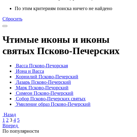
По этим критериям поиска ничего не найдено
Сбросить
Чтимые иконы и иконы
святых Псково-Печерских
Васса Псково-Печорская
Иона и Васса
Корнилий Псково-Печерский
Лазарь Псково-Печерский
Марк Псково-Печорский
Симеон Псково-Печерский
Собор Псково-Печерских святых
Умиление образ Псково-Печерский
Назад
1
2
3
4
5
Вперед
По популярности