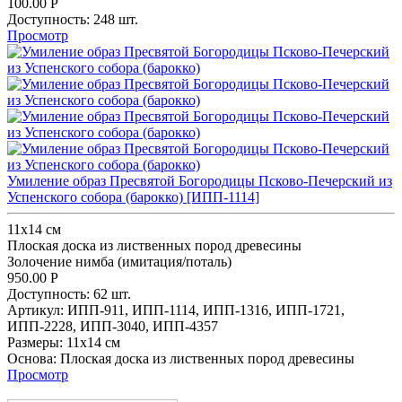
100.00
Р
Доступность:
248 шт.
Просмотр
Умиление образ Пресвятой Богородицы Псково-Печерский из
Успенского собора (барокко) [ИПП-1114]
11х14 см
Плоская доска из лиственных пород древесины
Золочение нимба (имитация/поталь)
950.00
Р
Доступность:
62 шт.
Артикул:
ИПП-911,
ИПП-1114,
ИПП-1316,
ИПП-1721,
ИПП-2228,
ИПП-3040,
ИПП-4357
Размеры:
11х14 см
Основа:
Плоская доска из лиственных пород древесины
Просмотр