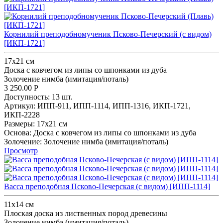
Корнилий преподобномученик Псково-Печерский (с видом)
[ИКП-1721]
17х21 см
Доска с ковчегом из липы со шпонками из дуба
Золочение нимба (имитация/поталь)
3 250.00
Р
Доступность:
13 шт.
Артикул:
ИПП-911,
ИПП-1114,
ИПП-1316,
ИКП-1721,
ИКП-2228
Размеры:
17х21 см
Основа:
Доска с ковчегом из липы со шпонками из дуба
Золочение:
Золочение нимба (имитация/поталь)
Просмотр
Васса преподобная Псково-Печерская (с видом) [ИПП-1114]
11х14 см
Плоская доска из лиственных пород древесины
Золочение нимба (имитация/поталь)