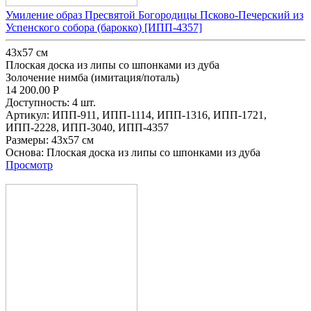
Умиление образ Пресвятой Богородицы Псково-Печерский из
Успенского собора (барокко) [ИПП-4357]
43x57 см
Плоская доска из липы со шпонками из дуба
Золочение нимба (имитация/поталь)
14 200.00
Р
Доступность:
4 шт.
Артикул:
ИПП-911,
ИПП-1114,
ИПП-1316,
ИПП-1721,
ИПП-2228,
ИПП-3040,
ИПП-4357
Размеры:
43x57 см
Основа:
Плоская доска из липы со шпонками из дуба
Просмотр