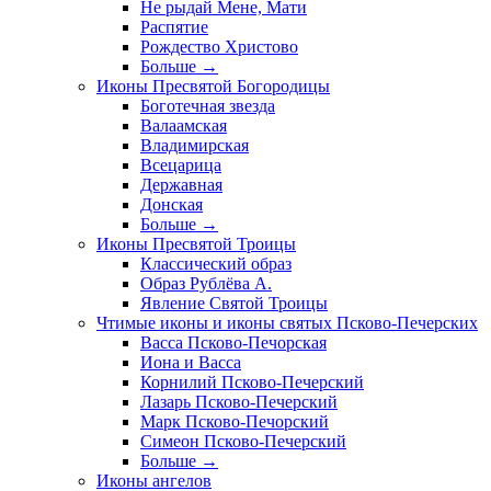
Не рыдай Мене, Мати
Распятие
Рождество Христово
Больше
→
Иконы Пресвятой Богородицы
Боготечная звезда
Валаамская
Владимирская
Всецарица
Державная
Донская
Больше
→
Иконы Пресвятой Троицы
Классический образ
Образ Рублёва А.
Явление Святой Троицы
Чтимые иконы и иконы святых Псково-Печерских
Васса Псково-Печорская
Иона и Васса
Корнилий Псково-Печерский
Лазарь Псково-Печерский
Марк Псково-Печорский
Симеон Псково-Печерский
Больше
→
Иконы ангелов