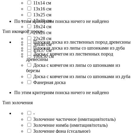
11х14 см
13x16 см
13х25 см
17х21 см
По этим критериям поиска ничего не найдено
18x24 см
Тип иконной доски
21х26 см
22х28 см
Плоская доска из лиственных пород древесины
30x40 см
Плоская доска из липы со шпонками из дуба
43x57 см
Доска с ковчегом из лиственных пород
100х50 см
древесины
Доска с ковчегом из липы со шпонками из
березы
Доска с ковчегом из липы со шпонками из дуба
Фанерная доска
По этим критериям поиска ничего не найдено
Тип золочения
-
Золочение частичное (имитация/поталь)
Золочение нимба (имитация/поталь)
Золочение фона (сусальное)