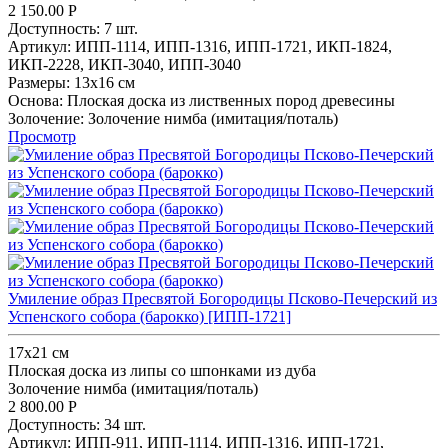
2 150.00
Р
Доступность:
7 шт.
Артикул:
ИПП-1114,
ИПП-1316,
ИПП-1721,
ИКП-1824,
ИКП-2228,
ИКП-3040,
ИПП-3040
Размеры:
13x16 см
Основа:
Плоская доска из лиственных пород древесины
Золочение:
Золочение нимба (имитация/поталь)
Просмотр
Умиление образ Пресвятой Богородицы Псково-Печерский из
Успенского собора (барокко) [ИПП-1721]
17х21 см
Плоская доска из липы со шпонками из дуба
Золочение нимба (имитация/поталь)
2 800.00
Р
Доступность:
34 шт.
Артикул:
ИПП-911,
ИПП-1114,
ИПП-1316,
ИПП-1721,