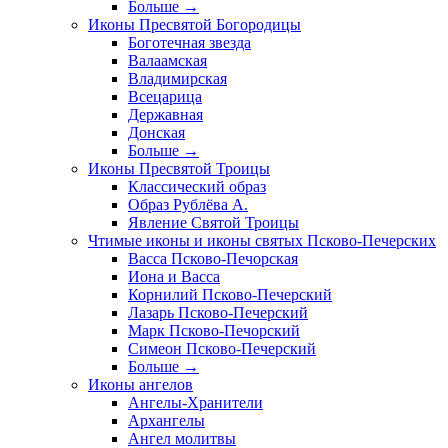
Больше
→
Иконы Пресвятой Богородицы
Боготечная звезда
Валаамская
Владимирская
Всецарица
Державная
Донская
Больше
→
Иконы Пресвятой Троицы
Классический образ
Образ Рублёва А.
Явление Святой Троицы
Чтимые иконы и иконы святых Псково-Печерских
Васса Псково-Печорская
Иона и Васса
Корнилий Псково-Печерский
Лазарь Псково-Печерский
Марк Псково-Печорский
Симеон Псково-Печерский
Больше
→
Иконы ангелов
Ангелы-Хранители
Архангелы
Ангел молитвы