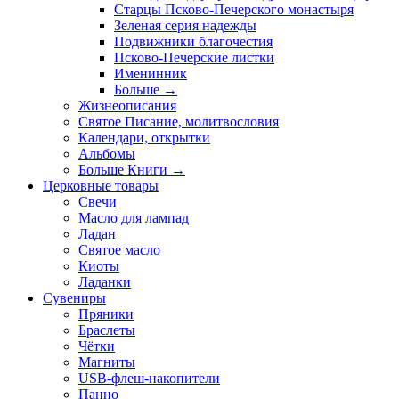
Старцы Псково-Печерского монастыря
Зеленая серия надежды
Подвижники благочестия
Псково-Печерские листки
Именинник
Больше
→
Жизнеописания
Святое Писание, молитвословия
Календари, открытки
Альбомы
Больше Книги
→
Церковные товары
Свечи
Масло для лампад
Ладан
Святое масло
Киоты
Ладанки
Сувениры
Пряники
Браслеты
Чётки
Магниты
USB-флеш-накопители
Панно