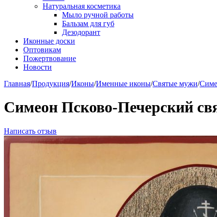
Натуральная косметика
Мыло ручной работы
Бальзам для губ
Дезодорант
Иконные доски
Оптовикам
Пожертвование
Новости
Главная
/
Продукция
/
Иконы
/
Именные иконы
/
Святые мужи
/
Симе
Симеон Псково-Печерский св
Написать отзыв