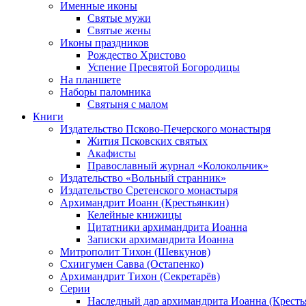
Именные иконы
Святые мужи
Святые жены
Иконы праздников
Рождество Христово
Успение Пресвятой Богородицы
На планшете
Наборы паломника
Святыня с малом
Книги
Издательство Псково-Печерского монастыря
Жития Псковских святых
Акафисты
Православный журнал «Колокольчик»
Издательство «Вольный странник»
Издательство Сретенского монастыря
Архимандрит Иоанн (Крестьянкин)
Келейные книжицы
Цитатники архимандрита Иоанна
Записки архимандрита Иоанна
Митрополит Тихон (Шевкунов)
Схиигумен Савва (Остапенко)
Архимандрит Тихон (Секретарёв)
Серии
Наследный дар архимандрита Иоанна (Кресть