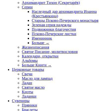
Архимандрит Тихон (Секретарёв)
Серии
Наследный дар архимандрита Иоанна
(Крестьянкина)
Старцы Псково-Печерского монастыря
Зеленая серия надежды
Подвижники благочестия
Псково-Печерские листки
Именинник
Больше
→
Жизнеописания
Святое Писание, молитвословия
Календари, открытки
Альбомы
Больше Книги
→
Церковные товары
Свечи
Масло для лампад
Ладан
Святое масло
Киоты
Ладанки
Сувениры
Пряники
Браслеты