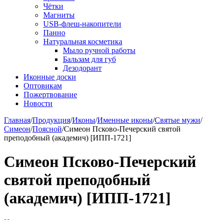
Чётки
Магниты
USB-флеш-накопители
Панно
Натуральная косметика
Мыло ручной работы
Бальзам для губ
Дезодорант
Иконные доски
Оптовикам
Пожертвование
Новости
Главная
/
Продукция
/
Иконы
/
Именные иконы
/
Святые мужи
/
Симеон
/
Поясной
/
Симеон Псково-Печерский святой
преподобный (академич) [ИПП-1721]
Симеон Псково-Печерский
святой преподобный
(академич) [ИПП-1721]