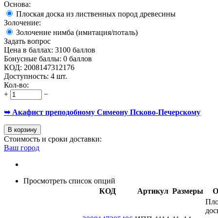
Основа:
Плоская доска из лиственных пород древесины
Золочение:
Золочение нимба (имитация/поталь)
Задать вопрос
Цена в баллах:
3100 баллов
Бонусные баллы:
0 баллов
КОД:
2008147312176
Доступность:
4 шт.
Кол-во:
+
−
➥ Акафист преподобному Симеону Псково-Печерскому
В корзину
Стоимость и сроки доставки:
Ваш город
Просмотреть список опций
КОД
Артикул
Размеры
О
Пло
дос