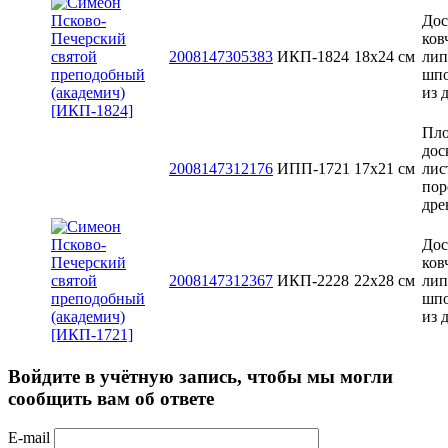
Дос
ков
2008147305383
ИКП-1824
18x24 см
лип
шп
из 
Пло
дос
2008147312176
ИПП-1721
17х21 см
лис
пор
дре
Дос
ков
2008147312367
ИКП-2228
22х28 см
лип
шп
из 
Войдите в учётную запись, чтобы мы могли
сообщить вам об ответе
E-mail