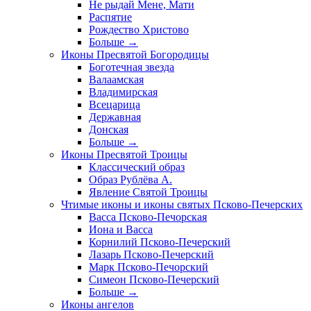
Не рыдай Мене, Мати
Распятие
Рождество Христово
Больше
→
Иконы Пресвятой Богородицы
Боготечная звезда
Валаамская
Владимирская
Всецарица
Державная
Донская
Больше
→
Иконы Пресвятой Троицы
Классический образ
Образ Рублёва А.
Явление Святой Троицы
Чтимые иконы и иконы святых Псково-Печерских
Васса Псково-Печорская
Иона и Васса
Корнилий Псково-Печерский
Лазарь Псково-Печерский
Марк Псково-Печорский
Симеон Псково-Печерский
Больше
→
Иконы ангелов