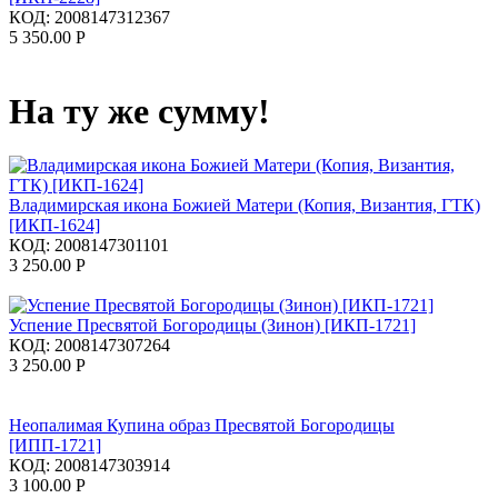
КОД:
2008147312367
5 350.00
Р
На ту же сумму!
Владимирская икона Божией Матери (Копия, Византия, ГТК)
[ИКП-1624]
КОД:
2008147301101
3 250.00
Р
Успение Пресвятой Богородицы (Зинон) [ИКП-1721]
КОД:
2008147307264
3 250.00
Р
Неопалимая Купина образ Пресвятой Богородицы
[ИПП-1721]
КОД:
2008147303914
3 100.00
Р