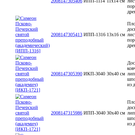
2008147305406
ИПП-1114
11х14 см
лис
пор
дре
Пло
дос
2008147305413
ИПП-1316
13x16 см
лис
пор
дре
Дос
ков
2008147305390
ИКП-3040
30x40 см
лип
шп
из 
Пло
дос
2008147315986
ИПП-3040
30x40 см
лип
шп
из 