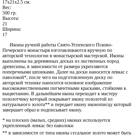
17x21x2.5
см.
Вес:
500
гр.
Высота:
21
Ширина:
17
Иконы ручной работы Свято-Успенского Псково-
Печерского монастыря изготавливаются вручную по
авторской технологии в монастырской мастерской. Иконы
выполнены на деревянных досках из лиственных пород
древесины, в зависимости от размера укрепляются
поперечными шпонками. Далее на доски наносится левкас с
паволокой*, после чего на подготовленную доску по
авторской технике наносится основное изображение
высококачественными пигментными красками, стойкими к
выцветанию. В дальнейшем икона переходит к мастеру
позолотчику который покрывает икону позолотой из
натурального золота** и передает икону иконописцу который
завершает образ и подписывает икону.
* на плоских (малых, средних) иконах используется
укрепленный левкас без паволоки
** в зависимости от типа иконы сусальное золото может быть