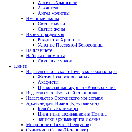
Ангелы-Хранители
Архангелы
Ангел молитвы
Именные иконы
Святые мужи
Святые жены
Иконы праздников
Рождество Христово
Успение Пресвятой Богородицы
На планшете
Наборы паломника
Святыня с малом
Книги
Издательство Псково-Печерского монастыря
Жития Псковских святых
Акафисты
Православный журнал «Колокольчик»
Издательство «Вольный странник»
Издательство Сретенского монастыря
Архимандрит Иоанн (Крестьянкин)
Келейные книжицы
Цитатники архимандрита Иоанна
Записки архимандрита Иоанна
Митрополит Тихон (Шевкунов)
Схиигумен Савва (Остапенко)