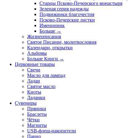
Старцы Псково-Печерского монастыря
Зеленая серия надежды
Подвижники благочестия
Псково-Печерские листки
Именинник
Больше
→
Жизнеописания
Святое Писание, молитвословия
Календари, открытки
Альбомы
Больше Книги
→
Церковные товары
Свечи
Масло для лампад
Ладан
Святое масло
Киоты
Ладанки
Сувениры
Пряники
Браслеты
Чётки
Магниты
USB-флеш-накопители
Панно