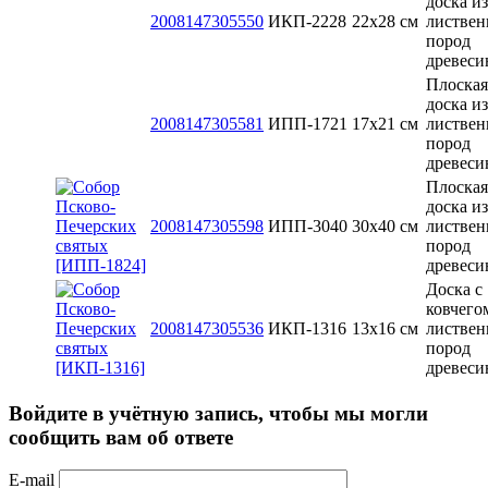
доска из
2008147305550
ИКП-2228
22х28 см
листве
пород
древес
Плоская
доска из
2008147305581
ИПП-1721
17х21 см
листве
пород
древес
Плоская
доска из
2008147305598
ИПП-3040
30x40 см
листве
пород
древес
Доска с
ковчего
2008147305536
ИКП-1316
13x16 см
листве
пород
древес
Войдите в учётную запись, чтобы мы могли
сообщить вам об ответе
E-mail