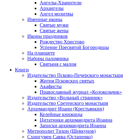
Ангелы-Хранители
Архангелы
Ангел молитвы
Именные иконы
Святые мужи
Святые жены
Иконы праздников
Рождество Христово
Успение Пресвятой Богородицы
На планшете
Наборы паломника
Святыня с малом
Книги
Издательство Псково-Печерского монастыря
Жития Псковских святых
Акафисты
Православный журнал «Колокольчик»
Издательство «Вольный странник»
Издательство Сретенского монастыря
Архимандрит Иоанн (Крестьянкин)
Келейные книжицы
Цитатники архимандрита Иоанна
Записки архимандрита Иоанна
Митрополит Тихон (Шевкунов)
Схиигумен Савва (Остапенко)