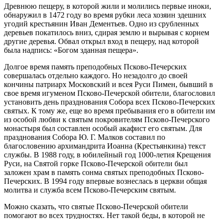
Древнюю пещеру, в которой жили и молились первые иноки,
обнаружил в 1472 году во время рубки леса хозяин здешних
угодий крестьянин Иван Дементьев. Одно из срубленных
деревьев покатилось вниз, сдирая землю и вырывая с корнем
другие деревья. Обвал открыл вход в пещеру, над которой
была надпись: «Богом зданная пещера».
Долгое время память преподобных Псково-Печерских
совершалась отдельно каждого. Но незадолго до своей
кончины патриарх Московский и всея Руси Пимен, бывший в
свое время игуменом Псково-Печерской обители, благословил
установить день празднования Собора всех Псково-Печерских
святых. К тому же, еще во время пребывания его в обители им
из особой любви к святым покровителям Псково-Печерского
монастыря был составлен особый акафист его святым. Для
празднования Собора Ю. Г. Малков составил по
благословению архимандрита Иоанна (Крестьянкина) текст
службы. В 1988 году, в юбилейный год 1000-летия Крещения
Руси, на Святой горке Псково-Печерской обители был
заложен храм в память сонма святых преподобных Псково-
Печерских. В 1994 году впервые вознеслась в церкви общая
молитва и служба всем Псково-Печерским святым.
Можно сказать, что святые Псково-Печерской обители
помогают во всех трудностях. Нет такой беды, в которой не