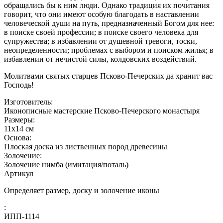
обращались бы к ним люди. Однако традиция их почитания
говорит, что они имеют особую благодать в наставлении
человеческой души на путь, предназначенный Богом для нее:
в поиске своей профессии; в поиске своего человека для
супружества; в избавлении от душевной тревоги, тоски,
неопределенности; проблемах с выбором и поиском жилья; в
избавлении от нечистой силы, колдовских воздействий.
Молитвами святых старцев Псково-Печерских да хранит вас
Господь!
Изготовитель:
Иконописные мастерские Псково-Печерского монастыря
Размеры:
11х14 см
Основа:
Плоская доска из лиственных пород древесины
Золочение:
Золочение нимба (имитация/поталь)
Артикул
Определяет размер, доску и золочение иконы
:
ИПП-1114