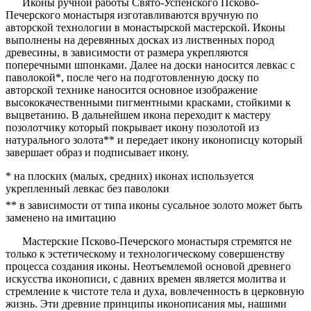
Иконы ручной работы Свято-Успенского Псково-
Печерского монастыря изготавливаются вручную по
авторской технологии в монастырской мастерской. Иконы
выполнены на деревянных досках из лиственных пород
древесины, в зависимости от размера укрепляются
поперечными шпонками. Далее на доски наносится левкас с
паволокой*, после чего на подготовленную доску по
авторской технике наносится основное изображение
высококачественными пигментными красками, стойкими к
выцветанию. В дальнейшем икона переходит к мастеру
позолотчику который покрывает икону позолотой из
натурального золота** и передает икону иконописцу который
завершает образ и подписывает икону.
* на плоских (малых, средних) иконах используется
укрепленный левкас без паволоки
** в зависимости от типа иконы сусальное золото может быть
заменено на имитацию
Мастерские Псково-Печерского монастыря стремятся не
только к эстетическому и технологическому совершенству
процесса создания иконы. Неотъемлемой основой древнего
искусства иконописи, с давних времен является молитва и
стремление к чистоте тела и духа, вовлеченность в церковную
жизнь. Эти древние принципы иконописания мы, нашими