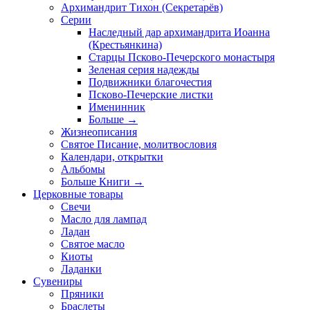
Архимандрит Тихон (Секретарёв)
Серии
Наследный дар архимандрита Иоанна
(Крестьянкина)
Старцы Псково-Печерского монастыря
Зеленая серия надежды
Подвижники благочестия
Псково-Печерские листки
Именинник
Больше
→
Жизнеописания
Святое Писание, молитвословия
Календари, открытки
Альбомы
Больше Книги
→
Церковные товары
Свечи
Масло для лампад
Ладан
Святое масло
Киоты
Ладанки
Сувениры
Пряники
Браслеты