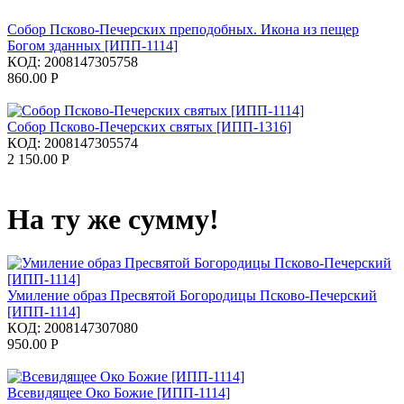
Собор Псково-Печерских преподобных. Икона из пещер
Богом зданных [ИПП-1114]
КОД:
2008147305758
860.00
Р
Собор Псково-Печерских святых [ИПП-1316]
КОД:
2008147305574
2 150.00
Р
На ту же сумму!
Умиление образ Пресвятой Богородицы Псково-Печерский
[ИПП-1114]
КОД:
2008147307080
950.00
Р
Всевидящее Око Божие [ИПП-1114]