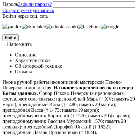
Пароль
Забыли пароль?
Создать учетную запись
Войти через соц. сеть:
Войти
Запомнить
Описание
Характеристики
Об авторской технике
Отзывы
Икона ручной работы иконописной мастерской Псково-
Печерского монастыря.
На иконе закреплен песок из пещер
Богом зданных.
Собор Псково-Печерских преподобных
составляют семь святых: преподобный Марк († XV; память 29
марта); преподобный Иона († 1480; память 29 марта);
преподобная Васса († 1473; память 19 марта);
преподобномученик Корнилий († 1570; память 20 февраля);
преподобномученик Вассиан Муромский 1570; память 20
февраля); преподобный Дорофей Югский († 1622);
преподобный Лазарь Прозорливый († 1824).