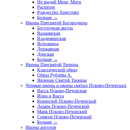
Не рыдай Мене, Мати
Распятие
Рождество Христово
Больше
→
Иконы Пресвятой Богородицы
Боготечная звезда
Валаамская
Владимирская
Всецарица
Державная
Донская
Больше
→
Иконы Пресвятой Троицы
Классический образ
Образ Рублёва А.
Явление Святой Троицы
Чтимые иконы и иконы святых Псково-Печерских
Васса Псково-Печорская
Иона и Васса
Корнилий Псково-Печерский
Лазарь Псково-Печерский
Марк Псково-Печорский
Симеон Псково-Печерский
Больше
→
Иконы ангелов