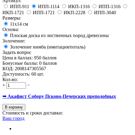
Артикул:
ИПП-911
ИПП-1114
ИКП-1316
ИПП-1316
ИКП-1721
ИПП-1721
ИКП-2228
ИПП-3040
Размеры:
11х14 см
Основа:
Плоская доска из лиственных пород древесины
Золочение:
Золочение нимба (имитация/поталь)
Задать вопрос
Цена в баллах:
950 баллов
Бонусные баллы:
0 баллов
КОД:
2008147305567
Доступность:
60 шт.
Кол-во:
+
−
➥ Акафист Собору Псково-Печерских преподобных
В корзину
Стоимость и сроки доставки:
Ваш город