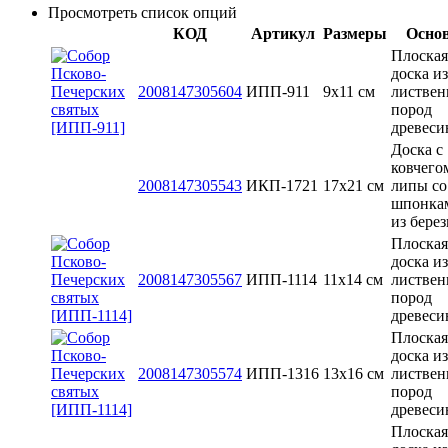
Просмотреть список опций
КОД
Артикул
Размеры
Осно
Плоская
доска из
2008147305604
ИПП-911
9х11 см
листве
пород
древес
Доска с
ковчего
2008147305543
ИКП-1721
17х21 см
липы со
шпонка
из бере
Плоская
доска из
2008147305567
ИПП-1114
11х14 см
листве
пород
древес
Плоская
доска из
2008147305574
ИПП-1316
13x16 см
листве
пород
древес
Плоская