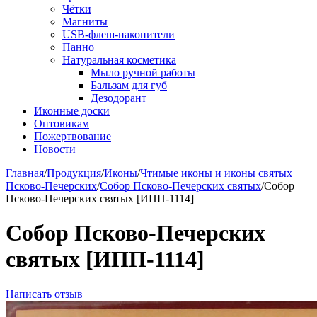
Чётки
Магниты
USB-флеш-накопители
Панно
Натуральная косметика
Мыло ручной работы
Бальзам для губ
Дезодорант
Иконные доски
Оптовикам
Пожертвование
Новости
Главная
/
Продукция
/
Иконы
/
Чтимые иконы и иконы святых
Псково-Печерских
/
Собор Псково-Печерских святых
/
Собор
Псково-Печерских святых [ИПП-1114]
Собор Псково-Печерских
святых [ИПП-1114]
Написать отзыв