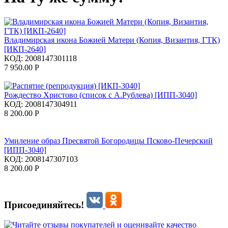
Владимирская икона Божией Матери (Копия, Византия, ГТК)
[ИКП-2640]
КОД:
2008147301118
7 950.00
Р
Рождество Христово (список с А.Рублева) [ИПП-3040]
КОД:
2008147304911
8 200.00
Р
Умиление образ Пресвятой Богородицы Псково-Печерский
[ИПП-3040]
КОД:
2008147307103
8 200.00
Р
Присоединяйтесь!