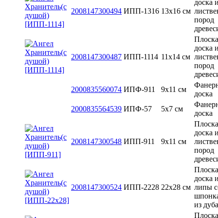
доска 
2008147300494
ИПП-1316
13x16 см
листв
пород
древе
Плоска
доска 
2008147300487
ИПП-1114
11х14 см
листв
пород
древе
Фанер
2000835560074
ИПФ-911
9х11 см
доска
Фанер
2000835564539
ИПФ-57
5x7 см
доска
Плоска
доска 
2008147300548
ИПП-911
9х11 см
листв
пород
древе
Плоска
доска 
2008147300524
ИПП-2228
22х28 см
липы с
шпонк
из дуб
Плоска