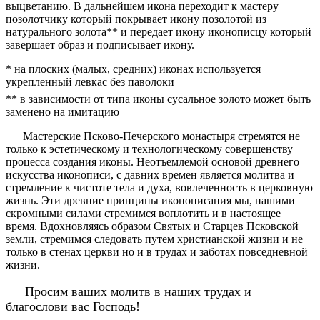
выцветанию. В дальнейшем икона переходит к мастеру
позолотчику который покрывает икону позолотой из
натурального золота** и передает икону иконописцу который
завершает образ и подписывает икону.
* на плоских (малых, средних) иконах используется
укрепленный левкас без паволоки
** в зависимости от типа иконы сусальное золото может быть
заменено на имитацию
Мастерские Псково-Печерского монастыря стремятся не
только к эстетическому и технологическому совершенству
процесса создания иконы. Неотъемлемой основой древнего
искусства иконописи, с давних времен является молитва и
стремление к чистоте тела и духа, вовлеченность в церковную
жизнь. Эти древние принципы иконописания мы, нашими
скромными силами стремимся воплотить и в настоящее
время. Вдохновляясь образом Святых и Старцев Псковской
земли, стремимся следовать путем христианской жизни и не
только в стенах церкви но и в трудах и заботах повседневной
жизни.
Просим ваших молитв в наших трудах и
благослови вас Господь!