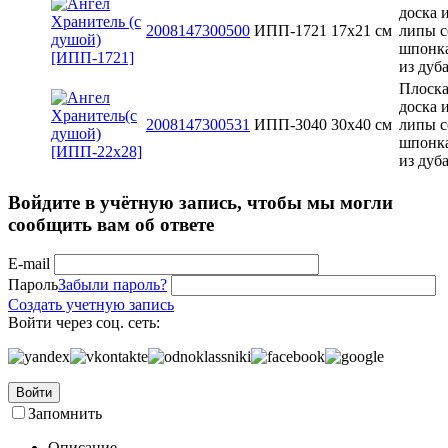
доска 
2008147300500
ИПП-1721
17х21 см
липы с
шпонк
из дуб
Плоска
доска 
2008147300531
ИПП-3040
30x40 см
липы с
шпонк
из дуб
Войдите в учётную запись, чтобы мы могли
сообщить вам об ответе
E-mail
Пароль
Забыли пароль?
Создать учетную запись
Войти через соц. сеть:
Войти
Запомнить
Описание