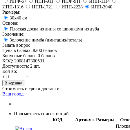
ИПФ-57
ИПП-911
ИПФ-911
ИПП-1114
ИПП-1316
ИПП-1721
ИПП-2228
ИПП-3040
Размеры:
30x40 см
Основа:
Плоская доска из липы со шпонками из дуба
Золочение:
Золочение нимба (имитация/поталь)
Задать вопрос
Цена в баллах:
8200 баллов
Бонусные баллы:
0 баллов
КОД:
2008147300531
Доступность:
2 шт.
Кол-во:
+
−
В корзину
Стоимость и сроки доставки:
Ваш город
Просмотреть список опций
КОД
Артикул
Размеры
Осн
Плоска