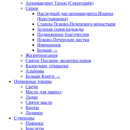
Архимандрит Тихон (Секретарёв)
Серии
Наследный дар архимандрита Иоанна
(Крестьянкина)
Старцы Псково-Печерского монастыря
Зеленая серия надежды
Подвижники благочестия
Псково-Печерские листки
Именинник
Больше
→
Жизнеописания
Святое Писание, молитвословия
Календари, открытки
Альбомы
Больше Книги
→
Церковные товары
Свечи
Масло для лампад
Ладан
Святое масло
Киоты
Ладанки
Сувениры
Пряники
Браслеты