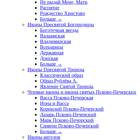
Не рыдай Мене, Мати
Распятие
Рождество Христово
Больше
→
Иконы Пресвятой Богородицы
Боготечная звезда
Валаамская
Владимирская
Всецарица
Державная
Донская
Больше
→
Иконы Пресвятой Троицы
Классический образ
Образ Рублёва А.
Явление Святой Троицы
Чтимые иконы и иконы святых Псково-Печерских
Васса Псково-Печорская
Иона и Васса
Корнилий Псково-Печерский
Лазарь Псково-Печерский
Марк Псково-Печорский
Симеон Псково-Печерский
Больше
→
Иконы ангелов