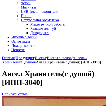
Чётки
Магниты
USB-флеш-накопители
Панно
Натуральная косметика
Мыло ручной работы
Бальзам для губ
Дезодорант
Иконные доски
Оптовикам
Пожертвование
Новости
Главная
/
Продукция
/
Иконы
/
Иконы ангелов
/
Ангелы-
Хранители
/
С душой
/
Ангел Хранитель(с душой) [ИПП-3040]
Ангел Хранитель(с душой)
[ИПП-3040]
Написать отзыв