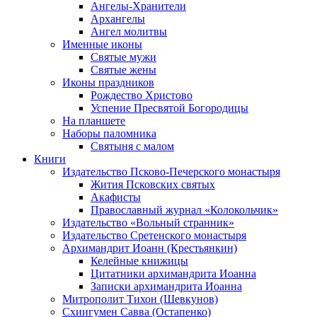
Ангелы-Хранители
Архангелы
Ангел молитвы
Именные иконы
Святые мужи
Святые жены
Иконы праздников
Рождество Христово
Успение Пресвятой Богородицы
На планшете
Наборы паломника
Святыня с малом
Книги
Издательство Псково-Печерского монастыря
Жития Псковских святых
Акафисты
Православный журнал «Колокольчик»
Издательство «Вольный странник»
Издательство Сретенского монастыря
Архимандрит Иоанн (Крестьянкин)
Келейные книжицы
Цитатники архимандрита Иоанна
Записки архимандрита Иоанна
Митрополит Тихон (Шевкунов)
Схиигумен Савва (Остапенко)