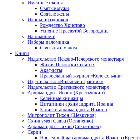
Именные иконы
Святые мужи
Святые жены
Иконы праздников
Рождество Христово
Успение Пресвятой Богородицы
На планшете
Наборы паломника
Святыня с малом
Книги
Издательство Псково-Печерского монастыря
Жития Псковских святых
Акафисты
Православный журнал «Колокольчик»
Издательство «Вольный странник»
Издательство Сретенского монастыря
Архимандрит Иоанн (Крестьянкин)
Келейные книжицы
Цитатники архимандрита Иоанна
Записки архимандрита Иоанна
Митрополит Тихон (Шевкунов)
Схиигумен Савва (Остапенко)
Архимандрит Тихон (Секретарёв)
Серии
Наследный дар архимандрита Иоанна (Кресть