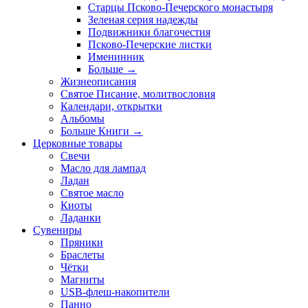
Старцы Псково-Печерского монастыря
Зеленая серия надежды
Подвижники благочестия
Псково-Печерские листки
Именинник
Больше
→
Жизнеописания
Святое Писание, молитвословия
Календари, открытки
Альбомы
Больше Книги
→
Церковные товары
Свечи
Масло для лампад
Ладан
Святое масло
Киоты
Ладанки
Сувениры
Пряники
Браслеты
Чётки
Магниты
USB-флеш-накопители
Панно