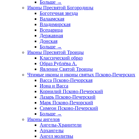
Больше
→
Иконы Пресвятой Богородицы
Боготечная звезда
Валаамская
Владимирская
Всецарица
Державная
Донская
Больше
→
Иконы Пресвятой Троицы
Классический образ
Образ Рублёва А.
Явление Святой Троицы
Чтимые иконы и иконы святых Псково-Печерских
Васса Псково-Печорская
Иона и Васса
Корнилий Псково-Печерский
Лазарь Псково-Печерский
Марк Псково-Печорский
Симеон Псково-Печерский
Больше
→
Иконы ангелов
Ангелы-Хранители
Архангелы
Ангел молитвы