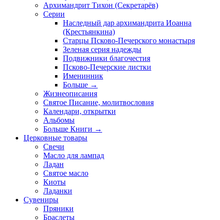
Архимандрит Тихон (Секретарёв)
Серии
Наследный дар архимандрита Иоанна
(Крестьянкина)
Старцы Псково-Печерского монастыря
Зеленая серия надежды
Подвижники благочестия
Псково-Печерские листки
Именинник
Больше
→
Жизнеописания
Святое Писание, молитвословия
Календари, открытки
Альбомы
Больше Книги
→
Церковные товары
Свечи
Масло для лампад
Ладан
Святое масло
Киоты
Ладанки
Сувениры
Пряники
Браслеты