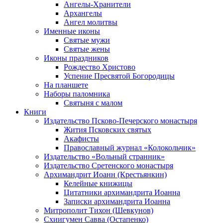
Ангелы-Хранители
Архангелы
Ангел молитвы
Именные иконы
Святые мужи
Святые жены
Иконы праздников
Рождество Христово
Успение Пресвятой Богородицы
На планшете
Наборы паломника
Святыня с малом
Книги
Издательство Псково-Печерского монастыря
Жития Псковских святых
Акафисты
Православный журнал «Колокольчик»
Издательство «Вольный странник»
Издательство Сретенского монастыря
Архимандрит Иоанн (Крестьянкин)
Келейные книжицы
Цитатники архимандрита Иоанна
Записки архимандрита Иоанна
Митрополит Тихон (Шевкунов)
Схиигумен Савва (Остапенко)