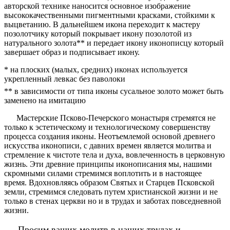
авторской технике наносится основное изображение
высококачественными пигментными красками, стойкими к
выцветанию. В дальнейшем икона переходит к мастеру
позолотчику который покрывает икону позолотой из
натурального золота** и передает икону иконописцу который
завершает образ и подписывает икону.
* на плоских (малых, средних) иконах используется
укрепленный левкас без паволоки
** в зависимости от типа иконы сусальное золото может быть
заменено на имитацию
Мастерские Псково-Печерского монастыря стремятся не
только к эстетическому и технологическому совершенству
процесса создания иконы. Неотъемлемой основой древнего
искусства иконописи, с давних времен является молитва и
стремление к чистоте тела и духа, вовлеченность в церковную
жизнь. Эти древние принципы иконописания мы, нашими
скромными силами стремимся воплотить и в настоящее
время. Вдохновляясь образом Святых и Старцев Псковской
земли, стремимся следовать путем христианской жизни и не
только в стенах церкви но и в трудах и заботах повседневной
жизни.
Просим ваших молитв в наших трудах и