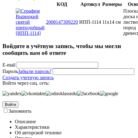
КОД
Артикул
Размеры
Осн
Плоск
доска 
2008147309220
ИПП-1114
11х14 см
листв
пород
древе
Войдите в учётную запись, чтобы мы могли
сообщить вам об ответе
E-mail
Пароль
Забыли пароль?
Создать учетную запись
Войти через соц. сеть:
Войти
Запомнить
Описание
Характеристики
Об авторской технике