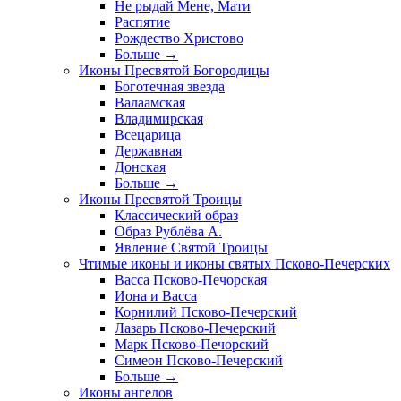
Не рыдай Мене, Мати
Распятие
Рождество Христово
Больше
→
Иконы Пресвятой Богородицы
Боготечная звезда
Валаамская
Владимирская
Всецарица
Державная
Донская
Больше
→
Иконы Пресвятой Троицы
Классический образ
Образ Рублёва А.
Явление Святой Троицы
Чтимые иконы и иконы святых Псково-Печерских
Васса Псково-Печорская
Иона и Васса
Корнилий Псково-Печерский
Лазарь Псково-Печерский
Марк Псково-Печорский
Симеон Псково-Печерский
Больше
→
Иконы ангелов