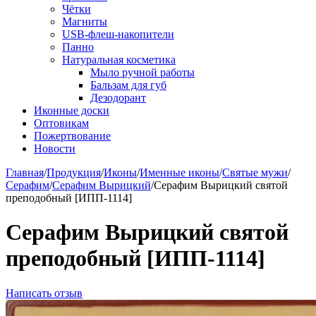
Чётки
Магниты
USB-флеш-накопители
Панно
Натуральная косметика
Мыло ручной работы
Бальзам для губ
Дезодорант
Иконные доски
Оптовикам
Пожертвование
Новости
Главная
/
Продукция
/
Иконы
/
Именные иконы
/
Святые мужи
/
Серафим
/
Серафим Вырицкий
/
Серафим Вырицкий святой
преподобный [ИПП-1114]
Серафим Вырицкий святой
преподобный [ИПП-1114]
Написать отзыв