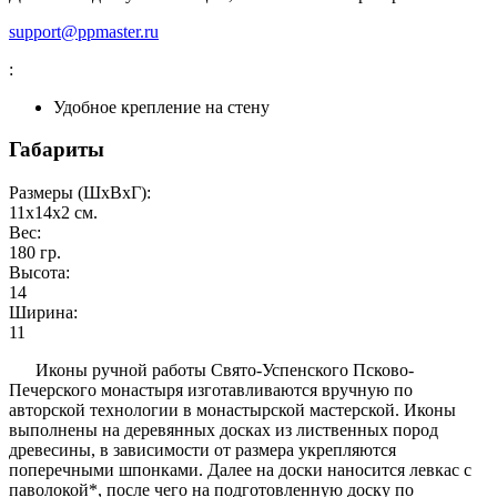
support@ppmaster.ru
:
Удобное крепление на стену
Габариты
Размеры (ШxВxГ):
11x14x2
см.
Вес:
180
гр.
Высота:
14
Ширина:
11
Иконы ручной работы Свято-Успенского Псково-
Печерского монастыря изготавливаются вручную по
авторской технологии в монастырской мастерской. Иконы
выполнены на деревянных досках из лиственных пород
древесины, в зависимости от размера укрепляются
поперечными шпонками. Далее на доски наносится левкас с
паволокой*, после чего на подготовленную доску по