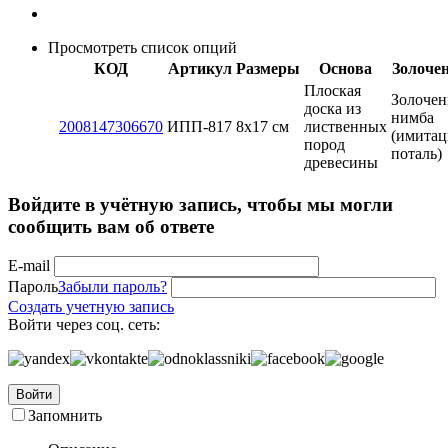
Просмотреть список опций
КОД
Артикул
Размеры
Основа
Золоче
Плоская
Золочен
доска из
нимба
2008147306670
ИПП-817
8x17 см
лиственных
(имитац
пород
поталь)
древесины
Войдите в учётную запись, чтобы мы могли
сообщить вам об ответе
E-mail
Пароль
Забыли пароль?
Создать учетную запись
Войти через соц. сеть:
Войти
Запомнить