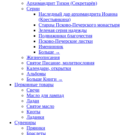
Архимандрит Тихон (Секретарёв)
Серии
Наследный дар архимандрита Иоанна
(Крестьянкина)
Старцы Псково-Печерского монастыря
Зеленая серия надежды
Подвижники благочестия
Псково-Печерские листки
Именинник
Больше
→
Жизнеописания
Святое Писание, молитвословия
Календари, открытки
Альбомы
Больше Книги
→
Церковные товары
Свечи
Масло для лампад
Ладан
Святое масло
Киоты
Ладанки
Сувениры
Пряники
Браслеты