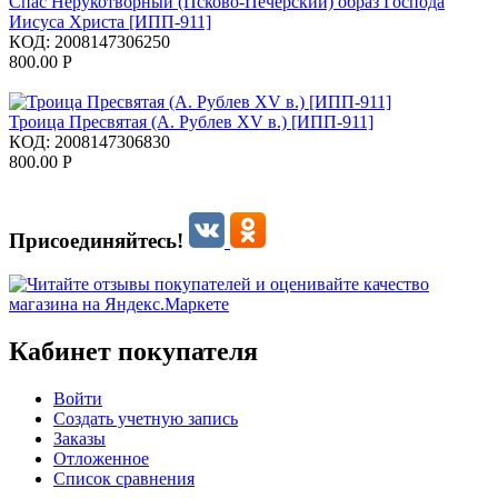
Спас Нерукотворный (Псково-Печерский) образ Господа
Иисуса Христа [ИПП-911]
КОД:
2008147306250
800.00
Р
Троица Пресвятая (А. Рублев XV в.) [ИПП-911]
КОД:
2008147306830
800.00
Р
Присоединяйтесь!
Кабинет покупателя
Войти
Создать учетную запись
Заказы
Отложенное
Список сравнения