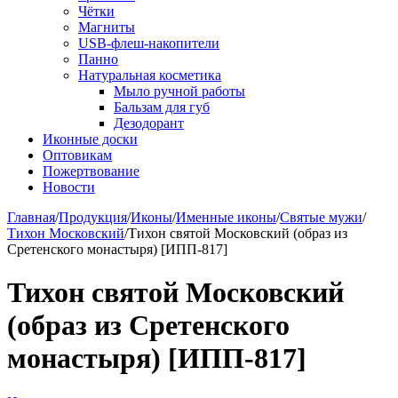
Чётки
Магниты
USB-флеш-накопители
Панно
Натуральная косметика
Мыло ручной работы
Бальзам для губ
Дезодорант
Иконные доски
Оптовикам
Пожертвование
Новости
Главная
/
Продукция
/
Иконы
/
Именные иконы
/
Святые мужи
/
Тихон Московский
/
Тихон святой Московский (образ из
Сретенского монастыря) [ИПП-817]
Тихон святой Московский
(образ из Сретенского
монастыря) [ИПП-817]