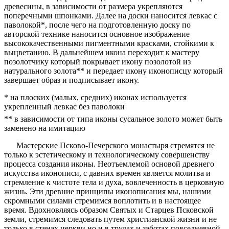
древесины, в зависимости от размера укрепляются
поперечными шпонками. Далее на доски наносится левкас с
паволокой*, после чего на подготовленную доску по
авторской технике наносится основное изображение
высококачественными пигментными красками, стойкими к
выцветанию. В дальнейшем икона переходит к мастеру
позолотчику который покрывает икону позолотой из
натурального золота** и передает икону иконописцу который
завершает образ и подписывает икону.
* на плоских (малых, средних) иконах используется
укрепленный левкас без паволоки
** в зависимости от типа иконы сусальное золото может быть
заменено на имитацию
Мастерские Псково-Печерского монастыря стремятся не
только к эстетическому и технологическому совершенству
процесса создания иконы. Неотъемлемой основой древнего
искусства иконописи, с давних времен является молитва и
стремление к чистоте тела и духа, вовлеченность в церковную
жизнь. Эти древние принципы иконописания мы, нашими
скромными силами стремимся воплотить и в настоящее
время. Вдохновляясь образом Святых и Старцев Псковской
земли, стремимся следовать путем христианской жизни и не
только в стенах церкви но и в трудах и заботах повседневной