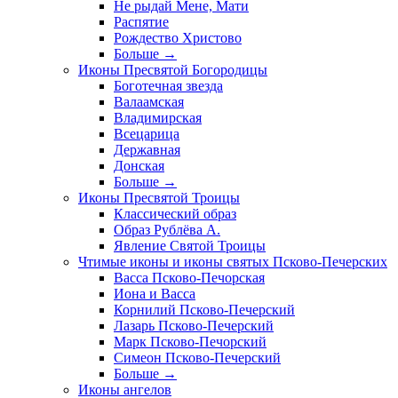
Не рыдай Мене, Мати
Распятие
Рождество Христово
Больше
→
Иконы Пресвятой Богородицы
Боготечная звезда
Валаамская
Владимирская
Всецарица
Державная
Донская
Больше
→
Иконы Пресвятой Троицы
Классический образ
Образ Рублёва А.
Явление Святой Троицы
Чтимые иконы и иконы святых Псково-Печерских
Васса Псково-Печорская
Иона и Васса
Корнилий Псково-Печерский
Лазарь Псково-Печерский
Марк Псково-Печорский
Симеон Псково-Печерский
Больше
→
Иконы ангелов