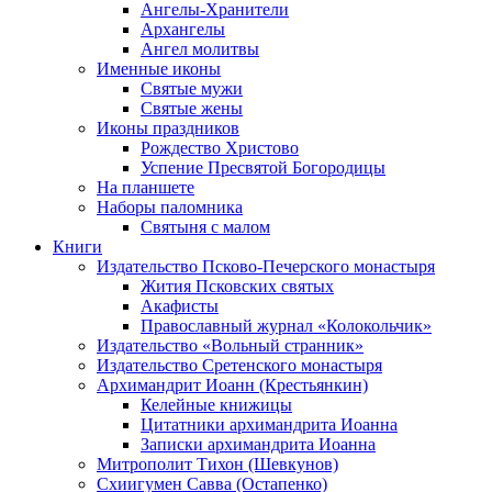
Ангелы-Хранители
Архангелы
Ангел молитвы
Именные иконы
Святые мужи
Святые жены
Иконы праздников
Рождество Христово
Успение Пресвятой Богородицы
На планшете
Наборы паломника
Святыня с малом
Книги
Издательство Псково-Печерского монастыря
Жития Псковских святых
Акафисты
Православный журнал «Колокольчик»
Издательство «Вольный странник»
Издательство Сретенского монастыря
Архимандрит Иоанн (Крестьянкин)
Келейные книжицы
Цитатники архимандрита Иоанна
Записки архимандрита Иоанна
Митрополит Тихон (Шевкунов)
Схиигумен Савва (Остапенко)