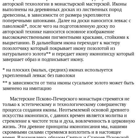
авторской технологии в монастырской мастерской. Иконы
выполнены на деревянных досках из лиственных пород
древесины, в зависимости от размера укрепляются
поперечными шпонками. Далее на доски наносится левкас с
паволокой*, после чего на подготовленную доску по
авторской технике наносится основное изображение
высококачественными пигментными красками, стойкими к
выцветанию. В дальнейшем икона переходит к мастеру
позолотчику который покрывает икону позолотой из
натурального золота** и передает икону иконописцу который
завершает образ и подписывает икону.
* на плоских (малых, средних) иконах используется
укрепленный левкас без паволоки
** в зависимости от типа иконы сусальное золото может быть
заменено на имитацию
Мастерские Псково-Печерского монастыря стремятся не
только к эстетическому и технологическому совершенству
процесса создания иконы. Неотъемлемой основой древнего
искусства иконописи, с давних времен является молитва и
стремление к чистоте тела и духа, вовлеченность в церковную
жизнь. Эти древние принципы иконописания мы, нашими
скромными силами стремимся воплотить и в настоящее
время. Вдохновляясь образом Святых и Старцев Псковской