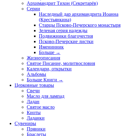
Архимандрит Тихон (Секретарёв)
Серии
Наследный дар архимандрита Иоанна
(Крестьянкина)
Старцы Псково-Печерского монастыря
Зеленая серия надежды
Подвижники благочестия
Псково-Печерские листки
Именинник
Больше
→
Жизнеописания
Святое Писание, молитвословия
Календари, открытки
Альбомы
Больше Книги
→
Церковные товары
Свечи
Масло для лампад
Ладан
Святое масло
Киоты
Ладанки
Сувениры
Пряники
Браслеты