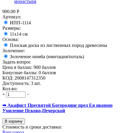
монастыря
900.00
Р
Артикул:
ИПП-1114
Размеры:
11х14 см
Основа:
Плоская доска из лиственных пород древесины
Золочение:
Золочение нимба (имитация/поталь)
Задать вопрос
Цена в баллах:
900 баллов
Бонусные баллы:
0 баллов
КОД:
2008147312350
Доступность:
3 шт.
Кол-во:
+
−
➥ Акафист Пресвятой Богородице пред Ея иконою
Умиление Псково-Печерской
В корзину
Стоимость и сроки доставки:
Ваш город