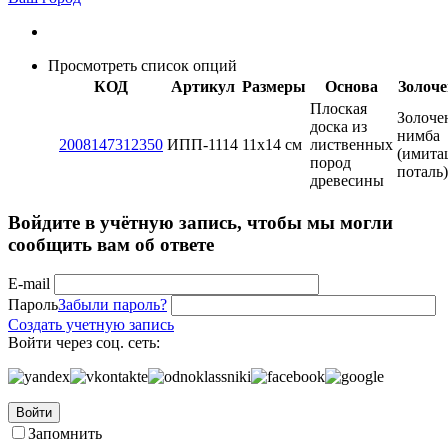
Просмотреть список опций
КОД
Артикул
Размеры
Основа
Золоче
Плоская
Золоче
доска из
нимба
2008147312350
ИПП-1114
11х14 см
лиственных
(имита
пород
поталь)
древесины
Войдите в учётную запись, чтобы мы могли
сообщить вам об ответе
E-mail
Пароль
Забыли пароль?
Создать учетную запись
Войти через соц. сеть:
Войти
Запомнить