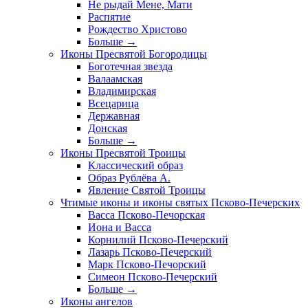
Не рыдай Мене, Мати
Распятие
Рождество Христово
Больше
→
Иконы Пресвятой Богородицы
Боготечная звезда
Валаамская
Владимирская
Всецарица
Державная
Донская
Больше
→
Иконы Пресвятой Троицы
Классический образ
Образ Рублёва А.
Явление Святой Троицы
Чтимые иконы и иконы святых Псково-Печерских
Васса Псково-Печорская
Иона и Васса
Корнилий Псково-Печерский
Лазарь Псково-Печерский
Марк Псково-Печорский
Симеон Псково-Печерский
Больше
→
Иконы ангелов