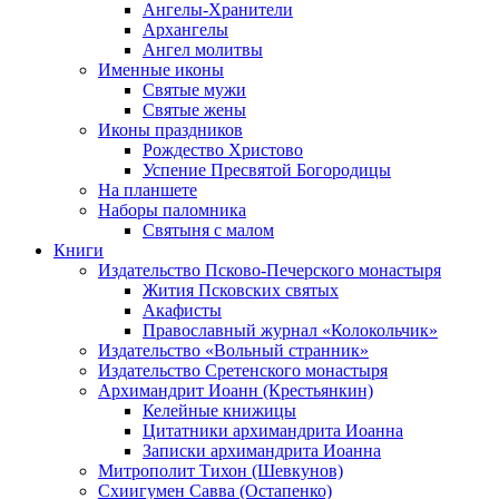
Ангелы-Хранители
Архангелы
Ангел молитвы
Именные иконы
Святые мужи
Святые жены
Иконы праздников
Рождество Христово
Успение Пресвятой Богородицы
На планшете
Наборы паломника
Святыня с малом
Книги
Издательство Псково-Печерского монастыря
Жития Псковских святых
Акафисты
Православный журнал «Колокольчик»
Издательство «Вольный странник»
Издательство Сретенского монастыря
Архимандрит Иоанн (Крестьянкин)
Келейные книжицы
Цитатники архимандрита Иоанна
Записки архимандрита Иоанна
Митрополит Тихон (Шевкунов)
Схиигумен Савва (Остапенко)