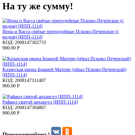
На ту же сумму!
Иона и Васса святые преподобные Псково-Печерские (с
видом) [ИПП-1114]
КОД:
2008147302733
900.00
Р
Казанская икона Божией Матери (образ Псково-Печерский)
[ИПП-1114]
КОД:
2008147311407
900.00
Р
Рафаил святой архангел [ИПП-1114]
КОД:
2008147304867
900.00
Р
Присоединяйтесь!