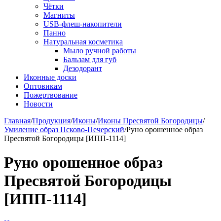
Чётки
Магниты
USB-флеш-накопители
Панно
Натуральная косметика
Мыло ручной работы
Бальзам для губ
Дезодорант
Иконные доски
Оптовикам
Пожертвование
Новости
Главная
/
Продукция
/
Иконы
/
Иконы Пресвятой Богородицы
/
Умиление образ Псково-Печерский
/
Руно орошенное образ
Пресвятой Богородицы [ИПП-1114]
Руно орошенное образ
Пресвятой Богородицы
[ИПП-1114]