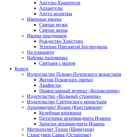
Ангелы-Хранители
Архангелы
Ангел молитвы
Именные иконы
Святые мужи
Святые жены
Иконы праздников
Рождество Христово
Успение Пресвятой Богородицы
На планшете
Наборы паломника
Святыня с малом
Книги
Издательство Псково-Печерского монастыря
Жития Псковских святых
Акафисты
Православный журнал «Колокольчик»
Издательство «Вольный странник»
Издательство Сретенского монастыря
Архимандрит Иоанн (Крестьянкин)
Келейные книжицы
Цитатники архимандрита Иоанна
Записки архимандрита Иоанна
Митрополит Тихон (Шевкунов)
Схиигумен Савва (Остапенко)