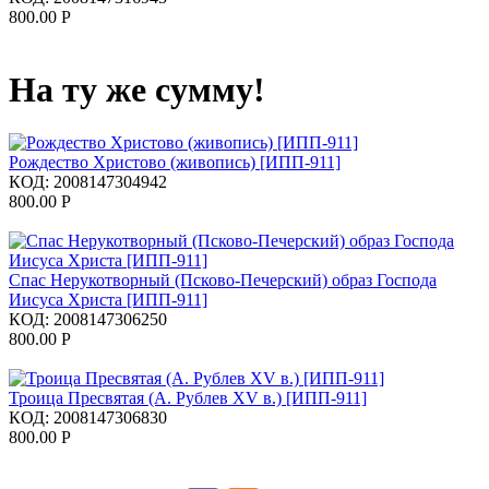
800.00
Р
На ту же сумму!
Рождество Христово (живопись) [ИПП-911]
КОД:
2008147304942
800.00
Р
Спас Нерукотворный (Псково-Печерский) образ Господа
Иисуса Христа [ИПП-911]
КОД:
2008147306250
800.00
Р
Троица Пресвятая (А. Рублев XV в.) [ИПП-911]
КОД:
2008147306830
800.00
Р