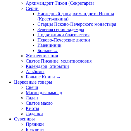
Архимандрит Тихон (Секретарёв)
Серии
Наследный дар архимандрита Иоанна
(Крестьянкина)
Старцы Псково-Печерского монастыря
Зеленая серия надежды
Подвижники благочестия
Псково-Печерские листки
Именинник
Больше
→
Жизнеописания
Святое Писание, молитвословия
Календари, открытки
Альбомы
Больше Книги
→
Церковные товары
Свечи
Масло для лампад
Ладан
Святое масло
Киоты
Ладанки
Сувениры
Пряники
Браслеты