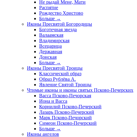
Не рыдай Мене, Мати
Распятие
Рождество Христово
Больше
→
Иконы Пресвятой Богородицы
Боготечная звезда
Валаамская
Владимирская
Всецарица
Державная
Донская
Больше
→
Иконы Пресвятой Троицы
Классический образ
Образ Рублёва А.
Явление Святой Троицы
Чтимые иконы и иконы святых Псково-Печерских
Васса Псково-Печорская
Иона и Васса
Корнилий Псково-Печерский
Лазарь Псково-Печерский
Марк Псково-Печорский
Симеон Псково-Печерский
Больше
→
Иконы ангелов