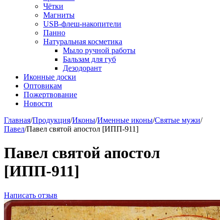
Чётки
Магниты
USB-флеш-накопители
Панно
Натуральная косметика
Мыло ручной работы
Бальзам для губ
Дезодорант
Иконные доски
Оптовикам
Пожертвование
Новости
Главная
/
Продукция
/
Иконы
/
Именные иконы
/
Святые мужи
/
Павел
/
Павел святой апостол [ИПП-911]
Павел святой апостол
[ИПП-911]
Написать отзыв