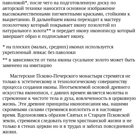
паволокой*, после чего на подготовленную доску по
авторской технике наносится основное изображение
высококачественными пигментными красками, стойкими к
выцветанию. В дальнейшем икона переходит к мастеру
позолотчику который покрывает икону позолотой из
натурального золота** и передает икону иконописцу который
завершает образ и подписывает икону.
* на плоских (малых, средних) иконах используется
укрепленный левкас без паволоки
** в зависимости от типа иконы сусальное золото может быть
заменено на имитацию
Мастерские Псково-Печерского монастыря стремятся не
только к эстетическому и технологическому совершенству
процесса создания иконы. Неотъемлемой основой древнего
искусства иконописи, с давних времен является молитва и
стремление к чистоте тела и духа, вовлеченность в церковную
жизнь. Эти древние принципы иконописания мы, нашими
скромными силами стремимся воплотить и в настоящее
время. Вдохновляясь образом Святых и Старцев Псковской
земли, стремимся следовать путем христианской жизни и не
только в стенах церкви но и в трудах и заботах повседневной
жизни.