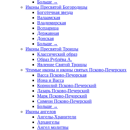
Больше
→
Иконы Пресвятой Богородицы
Боготечная звезда
Валаамская
Владимирская
Всецарица
Державная
Донская
Больше
→
Иконы Пресвятой Троицы
Классический образ
Образ Рублёва А.
Явление Святой Троицы
Чтимые иконы и иконы святых Псково-Печерских
Васса Псково-Печорская
Иона и Васса
Корнилий Псково-Печерский
Лазарь Псково-Печерский
Марк Псково-Печорский
Симеон Псково-Печерский
Больше
→
Иконы ангелов
Ангелы-Хранители
Архангелы
Ангел молитвы