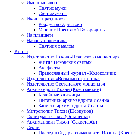
Именные иконы
Святые мужи
Святые жены
Иконы праздников
Рождество Христово
Успение Пресвятой Богородицы
На планшете
Наборы паломника
Святыня с малом
Книги
Издательство Псково-Печерского монастыря
Жития Псковских святых
Акафисты
Православный журнал «Колокольчик»
Издательство «Вольный странник»
Издательство Сретенского монастыря
Архимандрит Иоанн (Крестьянкин)
Келейные книжицы
Цитатники архимандрита Иоанна
Записки архимандрита Иоанна
Митрополит Тихон (Шевкунов)
Схиигумен Савва (Остапенко)
Архимандрит Тихон (Секретарёв)
Серии
Наследный дар архимандрита Иоанна (Кресть