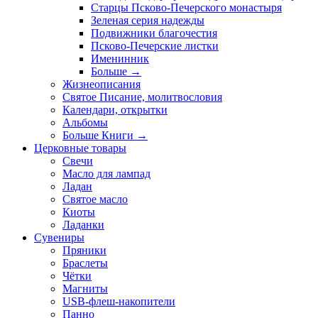
Старцы Псково-Печерского монастыря
Зеленая серия надежды
Подвижники благочестия
Псково-Печерские листки
Именинник
Больше
→
Жизнеописания
Святое Писание, молитвословия
Календари, открытки
Альбомы
Больше Книги
→
Церковные товары
Свечи
Масло для лампад
Ладан
Святое масло
Киоты
Ладанки
Сувениры
Пряники
Браслеты
Чётки
Магниты
USB-флеш-накопители
Панно