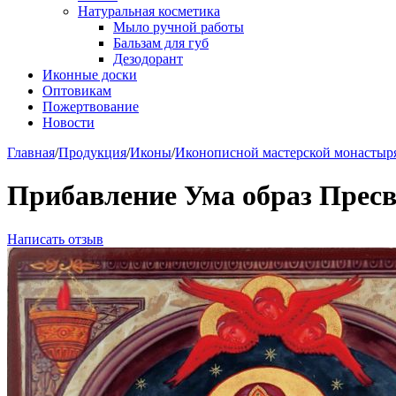
Натуральная косметика
Мыло ручной работы
Бальзам для губ
Дезодорант
Иконные доски
Оптовикам
Пожертвование
Новости
Главная
/
Продукция
/
Иконы
/
Иконописной мастерской монастыр
Прибавление Ума образ Прес
Написать отзыв