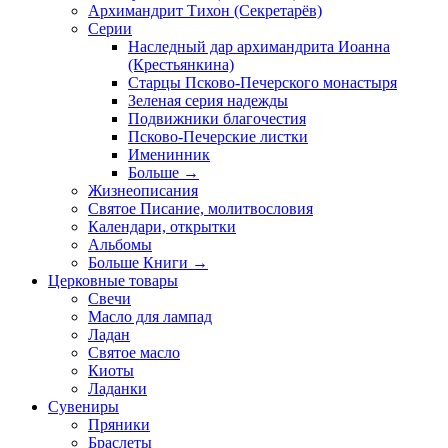
Архимандрит Тихон (Секретарёв)
Серии
Наследный дар архимандрита Иоанна
(Крестьянкина)
Старцы Псково-Печерского монастыря
Зеленая серия надежды
Подвижники благочестия
Псково-Печерские листки
Именинник
Больше
→
Жизнеописания
Святое Писание, молитвословия
Календари, открытки
Альбомы
Больше Книги
→
Церковные товары
Свечи
Масло для лампад
Ладан
Святое масло
Киоты
Ладанки
Сувениры
Пряники
Браслеты