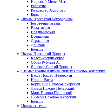
Не рыдай Мене, Мати
Распятие
Рождество Христово
Больше
→
Иконы Пресвятой Богородицы
Боготечная звезда
Валаамская
Владимирская
Всецарица
Державная
Донская
Больше
→
Иконы Пресвятой Троицы
Классический образ
Образ Рублёва А.
Явление Святой Троицы
Чтимые иконы и иконы святых Псково-Печерских
Васса Псково-Печорская
Иона и Васса
Корнилий Псково-Печерский
Лазарь Псково-Печерский
Марк Псково-Печорский
Симеон Псково-Печерский
Больше
→
Иконы ангелов