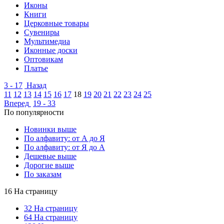
Иконы
Книги
Церковные товары
Сувениры
Мультимедиа
Иконные доски
Оптовикам
Платье
3 - 17
Назад
11
12
13
14
15
16
17
18
19
20
21
22
23
24
25
Вперед
19 - 33
По популярности
Новинки выше
По алфавиту: от А до Я
По алфавиту: от Я до А
Дешевые выше
Дорогие выше
По заказам
16 На страницу
32 На страницу
64 На страницу