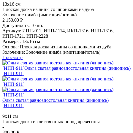
13x16 см
Плоская доска из липы со шпонками из дуба
Золочение нимба (имитация/поталь)
2 150.00
Р
Доступность:
10 шт.
Артикул:
ИПП-911,
ИПП-1114,
ИКП-1316,
ИПП-1316,
ИПП-1721,
ИПП-2228
Размеры:
13x16 см
Основа:
Плоская доска из липы со шпонками из дуба
Золочение:
Золочение нимба (имитация/поталь)
Просмотр
Ольга святая равноапостольная княгиня (живопись)
[ИПП-911]
9х11 см
Плоская доска из лиственных пород древесины
-
800.00
Р