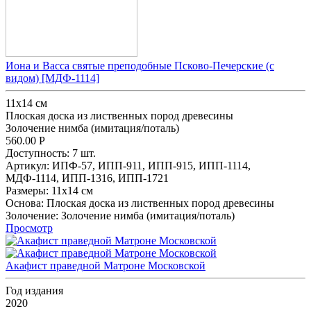
Иона и Васса святые преподобные Псково-Печерские (с
видом) [МДФ-1114]
11х14 см
Плоская доска из лиственных пород древесины
Золочение нимба (имитация/поталь)
560.00
Р
Доступность:
7 шт.
Артикул:
ИПФ-57,
ИПП-911,
ИПП-915,
ИПП-1114,
МДФ-1114,
ИПП-1316,
ИПП-1721
Размеры:
11х14 см
Основа:
Плоская доска из лиственных пород древесины
Золочение:
Золочение нимба (имитация/поталь)
Просмотр
Акафист праведной Матроне Московской
Год издания
2020