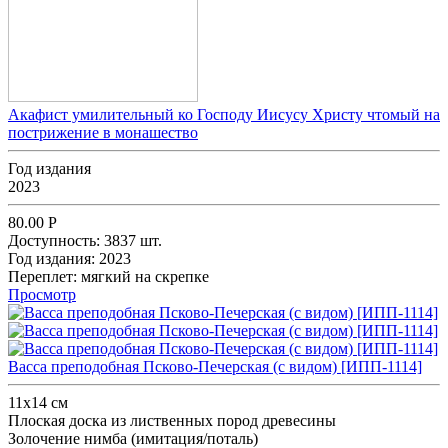
Акафист умилительный ко Господу Иисусу Христу чтомый на
пострижение в монашество
Год издания
2023
80.00
Р
Доступность:
3837 шт.
Год издания:
2023
Переплет:
мягкий на скрепке
Просмотр
Васса преподобная Псково-Печерская (с видом) [ИПП-1114]
11х14 см
Плоская доска из лиственных пород древесины
Золочение нимба (имитация/поталь)