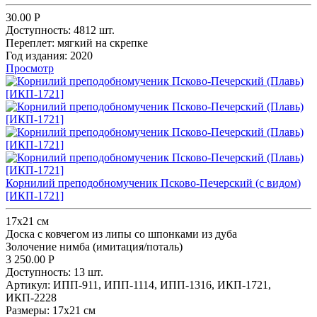
30.00
Р
Доступность:
4812 шт.
Переплет:
мягкий на скрепке
Год издания:
2020
Просмотр
Корнилий преподобномученик Псково-Печерский (с видом)
[ИКП-1721]
17х21 см
Доска с ковчегом из липы со шпонками из дуба
Золочение нимба (имитация/поталь)
3 250.00
Р
Доступность:
13 шт.
Артикул:
ИПП-911,
ИПП-1114,
ИПП-1316,
ИКП-1721,
ИКП-2228
Размеры:
17х21 см