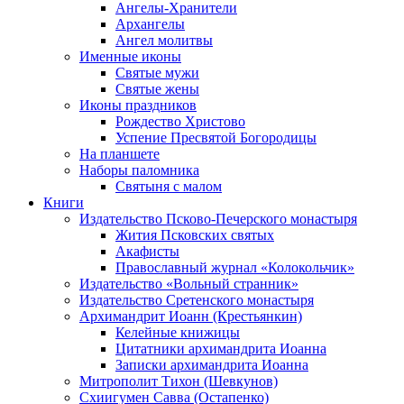
Ангелы-Хранители
Архангелы
Ангел молитвы
Именные иконы
Святые мужи
Святые жены
Иконы праздников
Рождество Христово
Успение Пресвятой Богородицы
На планшете
Наборы паломника
Святыня с малом
Книги
Издательство Псково-Печерского монастыря
Жития Псковских святых
Акафисты
Православный журнал «Колокольчик»
Издательство «Вольный странник»
Издательство Сретенского монастыря
Архимандрит Иоанн (Крестьянкин)
Келейные книжицы
Цитатники архимандрита Иоанна
Записки архимандрита Иоанна
Митрополит Тихон (Шевкунов)
Схиигумен Савва (Остапенко)