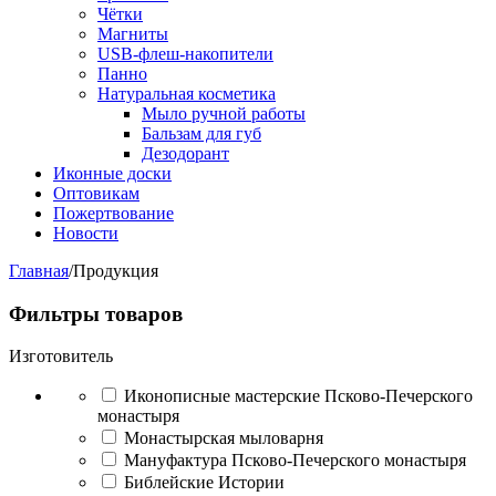
Чётки
Магниты
USB-флеш-накопители
Панно
Натуральная косметика
Мыло ручной работы
Бальзам для губ
Дезодорант
Иконные доски
Оптовикам
Пожертвование
Новости
Главная
/
Продукция
Фильтры товаров
Изготовитель
Иконописные мастерские Псково-Печерского
монастыря
Монастырская мыловарня
Мануфактура Псково-Печерского монастыря
Библейские Истории