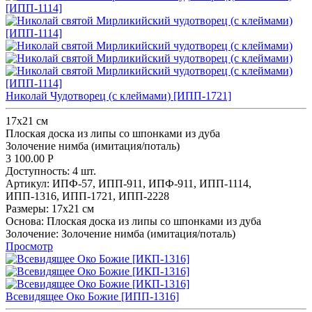
Николай Чудотворец (с клеймами) [ИПП-1721]
17х21 см
Плоская доска из липы со шпонками из дуба
Золочение нимба (имитация/поталь)
3 100.00
Р
Доступность:
4 шт.
Артикул:
ИПФ-57,
ИПП-911,
ИПФ-911,
ИПП-1114,
ИПП-1316,
ИПП-1721,
ИПП-2228
Размеры:
17х21 см
Основа:
Плоская доска из липы со шпонками из дуба
Золочение:
Золочение нимба (имитация/поталь)
Просмотр
Всевидящее Око Божие [ИПП-1316]