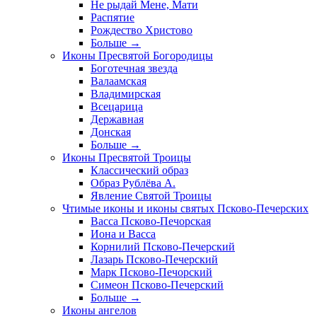
Не рыдай Мене, Мати
Распятие
Рождество Христово
Больше
→
Иконы Пресвятой Богородицы
Боготечная звезда
Валаамская
Владимирская
Всецарица
Державная
Донская
Больше
→
Иконы Пресвятой Троицы
Классический образ
Образ Рублёва А.
Явление Святой Троицы
Чтимые иконы и иконы святых Псково-Печерских
Васса Псково-Печорская
Иона и Васса
Корнилий Псково-Печерский
Лазарь Псково-Печерский
Марк Псково-Печорский
Симеон Псково-Печерский
Больше
→
Иконы ангелов