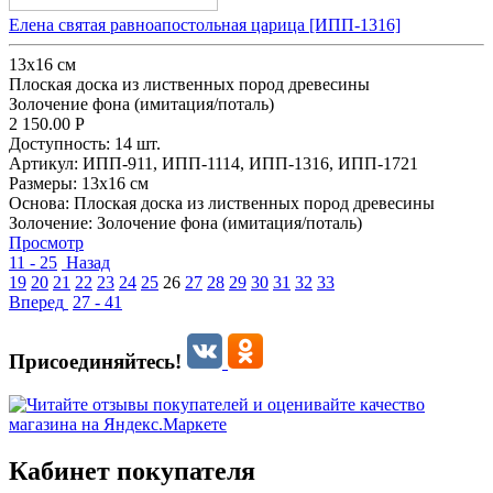
Елена святая равноапостольная царица [ИПП-1316]
13x16 см
Плоская доска из лиственных пород древесины
Золочение фона (имитация/поталь)
2 150.00
Р
Доступность:
14 шт.
Артикул:
ИПП-911,
ИПП-1114,
ИПП-1316,
ИПП-1721
Размеры:
13x16 см
Основа:
Плоская доска из лиственных пород древесины
Золочение:
Золочение фона (имитация/поталь)
Просмотр
11 - 25
Назад
19
20
21
22
23
24
25
26
27
28
29
30
31
32
33
Вперед
27 - 41
Присоединяйтесь!
Кабинет покупателя