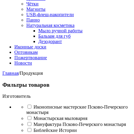
Чётки
Магниты
USB-флеш-накопители
Панно
Натуральная косметика
Мыло ручной работы
Бальзам для губ
Дезодорант
Иконные доски
Оптовикам
Пожертвование
Новости
Главная
/
Продукция
Фильтры товаров
Изготовитель
Иконописные мастерские Псково-Печерского
монастыря
Монастырская мыловарня
Мануфактура Псково-Печерского монастыря
Библейские Истории