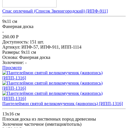
Спас оплечный (Список Звенигородский) [ИПФ-911]
9х11 см
Фанерная доска
-
260.00
Р
Доступность:
151 шт.
Артикул:
ИПФ-57,
ИПФ-911,
ИПП-1114
Размеры:
9х11 см
Основа:
Фанерная доска
Золочение:
-
Просмотр
Пантелеймон святой великомученик (живопись) [ИПП-1316]
13x16 см
Плоская доска из лиственных пород древесины
Золочение частичное (имитация/поталь)