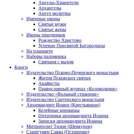
Ангелы-Хранители
Архангелы
Ангел молитвы
Именные иконы
Святые мужи
Святые жены
Иконы праздников
Рождество Христово
Успение Пресвятой Богородицы
На планшете
Наборы паломника
Святыня с малом
Книги
Издательство Псково-Печерского монастыря
Жития Псковских святых
Акафисты
Православный журнал «Колокольчик»
Издательство «Вольный странник»
Издательство Сретенского монастыря
Архимандрит Иоанн (Крестьянкин)
Келейные книжицы
Цитатники архимандрита Иоанна
Записки архимандрита Иоанна
Митрополит Тихон (Шевкунов)
Схиигумен Савва (Остапенко)