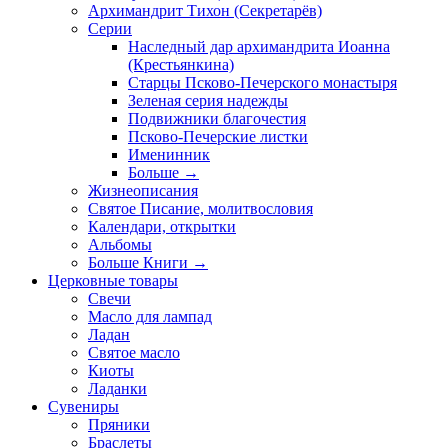
Архимандрит Тихон (Секретарёв)
Серии
Наследный дар архимандрита Иоанна
(Крестьянкина)
Старцы Псково-Печерского монастыря
Зеленая серия надежды
Подвижники благочестия
Псково-Печерские листки
Именинник
Больше
→
Жизнеописания
Святое Писание, молитвословия
Календари, открытки
Альбомы
Больше Книги
→
Церковные товары
Свечи
Масло для лампад
Ладан
Святое масло
Киоты
Ладанки
Сувениры
Пряники
Браслеты