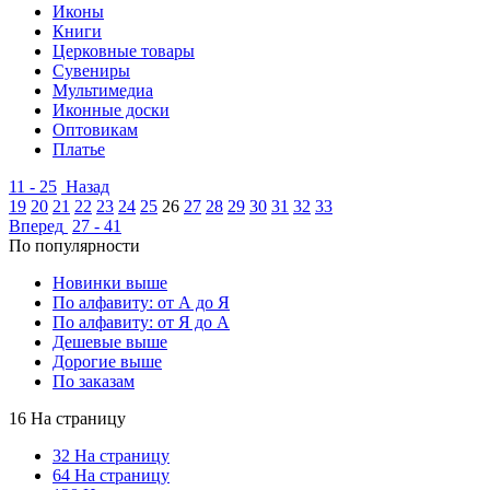
Иконы
Книги
Церковные товары
Сувениры
Мультимедиа
Иконные доски
Оптовикам
Платье
11 - 25
Назад
19
20
21
22
23
24
25
26
27
28
29
30
31
32
33
Вперед
27 - 41
По популярности
Новинки выше
По алфавиту: от А до Я
По алфавиту: от Я до А
Дешевые выше
Дорогие выше
По заказам
16 На страницу
32 На страницу
64 На страницу