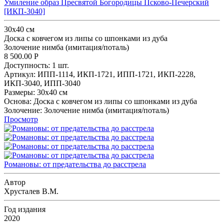
Умиление образ Пресвятой Богородицы Псково-Печерский
[ИКП-3040]
30x40 см
Доска с ковчегом из липы со шпонками из дуба
Золочение нимба (имитация/поталь)
8 500.00
Р
Доступность:
1 шт.
Артикул:
ИПП-1114,
ИКП-1721,
ИПП-1721,
ИКП-2228,
ИКП-3040,
ИПП-3040
Размеры:
30x40 см
Основа:
Доска с ковчегом из липы со шпонками из дуба
Золочение:
Золочение нимба (имитация/поталь)
Просмотр
Романовы: от предательства до расстрела
Автор
Хрусталев В.М.
Год издания
2020