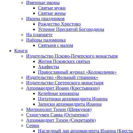
Именные иконы
Святые мужи
Святые жены
Иконы праздников
Рождество Христово
Успение Пресвятой Богородицы
На планшете
Наборы паломника
Святыня с малом
Книги
Издательство Псково-Печерского монастыря
Жития Псковских святых
Акафисты
Православный журнал «Колокольчик»
Издательство «Вольный странник»
Издательство Сретенского монастыря
Архимандрит Иоанн (Крестьянкин)
Келейные книжицы
Цитатники архимандрита Иоанна
Записки архимандрита Иоанна
Митрополит Тихон (Шевкунов)
Схиигумен Савва (Остапенко)
Архимандрит Тихон (Секретарёв)
Серии
Наследный дар архимандрита Иоанна (Кресть