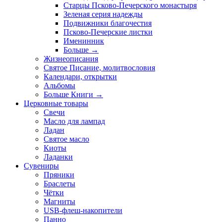
Старцы Псково-Печерского монастыря
Зеленая серия надежды
Подвижники благочестия
Псково-Печерские листки
Именинник
Больше
→
Жизнеописания
Святое Писание, молитвословия
Календари, открытки
Альбомы
Больше Книги
→
Церковные товары
Свечи
Масло для лампад
Ладан
Святое масло
Киоты
Ладанки
Сувениры
Пряники
Браслеты
Чётки
Магниты
USB-флеш-накопители
Панно