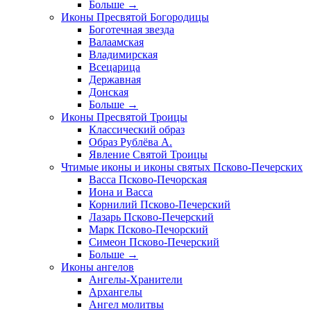
Больше
→
Иконы Пресвятой Богородицы
Боготечная звезда
Валаамская
Владимирская
Всецарица
Державная
Донская
Больше
→
Иконы Пресвятой Троицы
Классический образ
Образ Рублёва А.
Явление Святой Троицы
Чтимые иконы и иконы святых Псково-Печерских
Васса Псково-Печорская
Иона и Васса
Корнилий Псково-Печерский
Лазарь Псково-Печерский
Марк Псково-Печорский
Симеон Псково-Печерский
Больше
→
Иконы ангелов
Ангелы-Хранители
Архангелы
Ангел молитвы